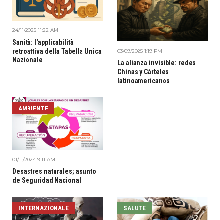
24/11/2025 11:22 AM
Sanità: l'applicabilità
retroattiva della Tabella Unica
03/09/2025 1:19 PM
Nazionale
La alianza invisible: redes
Chinas y Cárteles
latinoamericanos
AMBIENTE
01/11/2024 9:11 AM
Desastres naturales; asunto
de Seguridad Nacional
INTERNAZIONALE
SALUTE