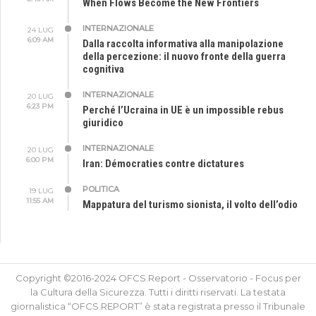
When Flows Become the New Frontiers
INTERNAZIONALE
24 LUG
6:09 AM
Dalla raccolta informativa alla manipolazione
della percezione: il nuovo fronte della guerra
cognitiva
INTERNAZIONALE
20 LUG
6:23 PM
Perché l’Ucraina in UE è un impossible rebus
giuridico
INTERNAZIONALE
20 LUG
6:00 PM
Iran: Démocraties contre dictatures
POLITICA
19 LUG
11:55 AM
Mappatura del turismo sionista, il volto dell’odio
Copyright ©2016-2024 OFCS.Report - Osservatorio - Focus per
la Cultura della Sicurezza. Tutti i diritti riservati. La testata
giornalistica “OFCS.REPORT” è stata registrata presso il Tribunale