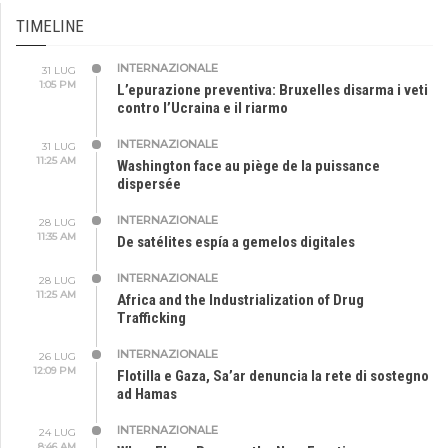
TIMELINE
INTERNAZIONALE
31 LUG
1:05 PM
L’epurazione preventiva: Bruxelles disarma i veti
contro l’Ucraina e il riarmo
INTERNAZIONALE
31 LUG
11:25 AM
Washington face au piège de la puissance
dispersée
INTERNAZIONALE
28 LUG
11:35 AM
De satélites espía a gemelos digitales
INTERNAZIONALE
28 LUG
11:25 AM
Africa and the Industrialization of Drug
Trafficking
INTERNAZIONALE
26 LUG
12:09 PM
Flotilla e Gaza, Sa’ar denuncia la rete di sostegno
ad Hamas
INTERNAZIONALE
24 LUG
8:46 AM