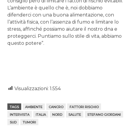
consiglio però di limitare i fattori di rischio evitabili.
L’ambiente è quello che è, noi dobbiamo
difenderci con una buona alimentazione, con
l’attività fisica, con l’assenza di fumo e limitare lo
stress, affinché possiamo aiutare il nostro dna e
proteggerci. Puntiamo sullo stile di vita, abbiamo
questo potere”.
Visualizzazioni:
1.554
TAGS
AMBIENTE
CANCRO
FATTORI RISCHIO
INTERVISTA
ITALIA
NORD
SALUTE
STEFANO GIORDANI
SUD
TUMORI