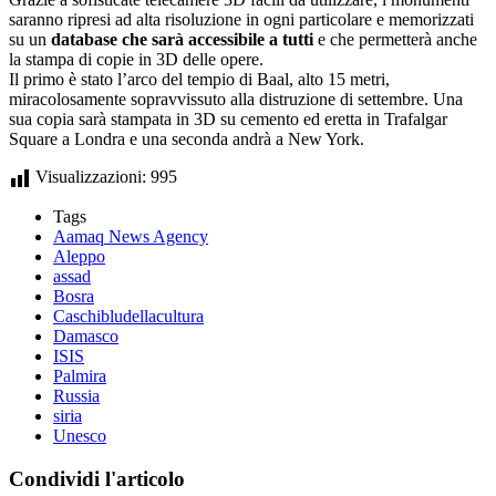
saranno ripresi ad alta risoluzione in ogni particolare e memorizzati
su un
database che sarà accessibile a tutti
e che permetterà anche
la stampa di copie in 3D delle opere.
Il primo è stato l’arco del tempio di Baal, alto 15 metri,
miracolosamente sopravvissuto alla distruzione di settembre. Una
sua copia sarà stampata in 3D su cemento ed eretta in Trafalgar
Square a Londra e una seconda andrà a New York.
Visualizzazioni:
995
Tags
Aamaq News Agency
Aleppo
assad
Bosra
Caschibludellacultura
Damasco
ISIS
Palmira
Russia
siria
Unesco
Condividi l'articolo