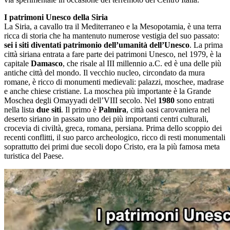
I patrimoni Unesco della Siria
La Siria, a cavallo tra il Mediterraneo e la Mesopotamia, è una terra
ricca di storia che ha mantenuto numerose vestigia del suo passato:
sei i siti diventati patrimonio dell’umanità dell’Unesco
. La prima
città siriana entrata a fare parte dei patrimoni Unesco, nel 1979, è la
capitale
Damasco
, che risale al III millennio a.C. ed è una delle più
antiche città del mondo. Il vecchio nucleo, circondato da mura
romane, è ricco di monumenti medievali: palazzi, moschee, madrase
e anche chiese cristiane. La moschea più importante è la Grande
Moschea degli Omayyadi dell’VIII secolo. Nel
1980
sono entrati
nella lista
due siti
. Il primo è
Palmira
, città oasi carovaniera nel
deserto siriano in passato uno dei più importanti centri culturali,
crocevia di civiltà, greca, romana, persiana. Prima dello scoppio dei
recenti conflitti, il suo parco archeologico, ricco di resti monumentali
soprattutto dei primi due secoli dopo Cristo, era la più famosa meta
turistica del Paese.