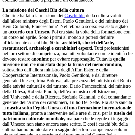
La missione dei Caschi Blu della cultura
Che fine ha fatto la missione dei
Caschi blu
della cultura voluti
dall’allora ministro degli Esteri, Paolo Gentiloni, e del ministro dei
Beni Culturali, Franceschini? Nel febbraio scorso era stato siglato
un
accordo con Unesco.
Poi era stata la volta della formazione con
un corso ad aprile. Sono i primi al mondo a potersi definire
ufficialmente caschi blu, 60 tra
architetti, storici dell’arte,
restauratori, archeologi e carabinieri esperti
. Tutti professionisti
nel loro settore di competenza, ma tutti volontari e con le identità che
devono restare
anonime
per evitare rappresaglie. Tuttavia
quella
missione non c’è mai stata dopo la firma del memorandum
,
sottoscritto dall’allora ministro degli Affari Esteri e della
Cooperazione Internazionale, Paolo Gentiloni, e dal direttore
generale Unesco, Irina Bokova, alla presenza del ministro dei Beni e
delle attività culturali e del turismo, Dario Franceschini, del ministro
della Difesa, Roberta Pinotti, dell’ex ministro dell’Istruzione,
dell’Università e della Ricerca, Stefania Giannini, e del comandante
generale dell’Arma dei carabinieri, Tullio Del Sette. Era stata sancita
la
nascita sotto l’egida Unesco di una formazione internazionale
tutta italiana,
pronta a intervenire nelle aree di crisi per la
tutela del
patrimonio culturale mondiale,
ma pare che le regole di ingaggio
dall’Unesco non siano ancora state scritte. E cosi i caschi blu della
cultura hanno potuto dare un saggio della loro competenza solo in
via sperimentale in occasione del terremoto del Centro Italia.