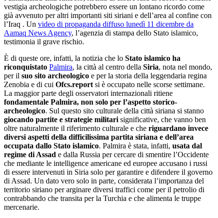
vestigia archeologiche potrebbero essere un lontano ricordo come
già avvenuto per altri importanti siti siriani e dell’area al confine con
l’Iraq . Un
video di propaganda diffuso lunedì 11 dicembre da
Aamaq News Agency
, l’agenzia di stampa dello Stato islamico,
testimonia il grave rischio.
È di queste ore, infatti, la notizia che lo
Stato islamico ha
riconquistato
Palmira
, la città al centro della
Siria
, nota nel mondo,
per il
suo sito archeologico
e per la storia della leggendaria regina
Zenobia e di cui
Ofcs.report
si è occupato nelle scorse settimane.
La maggior parte degli osservatori internazionali ritiene
fondamentale Palmira, non solo per l’aspetto storico-
archeologico
. Sul questo sito culturale della città siriana si stanno
giocando partite e strategie militari
significative, che vanno ben
oltre naturalmente il riferimento culturale e che
riguardano invece
diversi aspetti della difficilissima partita siriana e dell’area
occupata dallo Stato islamico
. Palmira è stata, infatti,
usata dal
regime di Assad
e dalla Russia per cercare di smentire l’Occidente
che mediante le intelligence americane ed europee accusano i russi
di essere intervenuti in Siria solo per garantire e difendere il governo
di Assad. Un dato vero solo in parte, considerata l’importanza del
territorio siriano per arginare diversi traffici come per il petrolio di
contrabbando che transita per la Turchia e che alimenta le truppe
mercenarie.