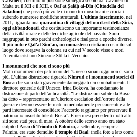
Cavalieri
, costruito in posizione strategica secolo dai Cavalieri di
Malta tra il XII e il XIII, e
Qalʿat Ṣalāḥ al-Dīn (Cittadella del
Saladino)
che passò più volte di mano tra musulmani e crociati
subendo numerose modifiche strutturali. L’
ultimo inserimento
, nel
2011, riguarda una
quarantina di villaggi del nord-est della Siria,
oggi abbandonati
, che costituiscono un importante testimonianza
della civiltà rurale e delle tecniche agricole del passato. Sono
raggruppati in otto parchi archeologici e risalgono a epoche diverse.
I
l più noto è Qal’at Sim’an, un monastero
cristiano
costruito sul
luogo dove sorgeva la colonna su cui nel V secolo visse e morì
l’eremita cristiano Simeone Stilita il Vecchio.
I monumenti che non ci sono più
Molti monumenti dei patrimoni dell’Unesco siriani oggi non ci sono
più. L’ultima distruzione riguarda
Nimrud e i monumenti storici di
Bosra
che sono stati gravemente danneggiati dai combattimenti. Il
direttore generale dell’Unesco, Irina Bokova, ha condannato la
distruzione di parti dell’antica città: “Le distruzioni subite da Bosra –
ha detto – rappresentano un’ulteriore escalation dell’orrore della
guerra e devono essere fermati immediatamente per consentire alle
parti interessate di consolidare l’accordo raggiunto per preservare il
patrimonio insostituibile di Bosra”. E nei mesi precedenti molti altri
siti sono stati presi di mira. A ottobre dello scorso anno era stato
colpito l’
Arco di Trionfo di Palmira
; a settembre, sempre a
Palmira, era stato demolito il
tempio di Baal
: (nella foto a lato come