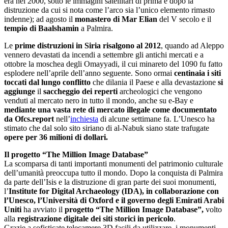
era nel 2000, sotto le immagini satellitari di prima e dopo la
distruzione da cui si nota come l’arco sia l’unico elemento rimasto
indenne); ad agosto il
monastero di Mar Elian
del V secolo e il
tempio di Baalshamin
a Palmira.
Le
prime distruzioni in Siria risalgono al 2012
, quando ad Aleppo
vennero devastati da incendi a settembre gli antichi mercati e a
ottobre la moschea degli Omayyadi, il cui minareto del 1090 fu fatto
esplodere nell’aprile dell’anno seguente. Sono ormai
centinaia i siti
toccati dal lungo conflitto
che dilania il Paese e alla devastazione
si
aggiunge
il
saccheggio dei reperti
archeologici che vengono
venduti al mercato nero in tutto il mondo, anche su e-Bay e
mediante una vasta rete di mercato illegale come documentato
da Ofcs.report
nell’
inchiesta
di alcune settimane fa. L’Unesco ha
stimato che dal solo sito siriano di al-Nabuk siano state trafugate
opere per 36 milioni di dollari.
Il progetto “The Million Image Database”
La scomparsa di tanti importanti monumenti del patrimonio culturale
dell’umanità preoccupa tutto il mondo. Dopo la conquista di Palmira
da parte dell’Isis e la distruzione di gran parte dei suoi monumenti,
l’
Institute for Digital Archaeology (IDA), in collaborazione con
l’Unesco, l’Università di Oxford e il governo degli Emirati Arabi
Uniti
ha avviato il
progetto “The Million Image Database”,
volto
alla
registrazione digitale dei siti storici in pericolo
.
Grazie a sofisticate telecamere 3D facili da utilizzare, i monumenti