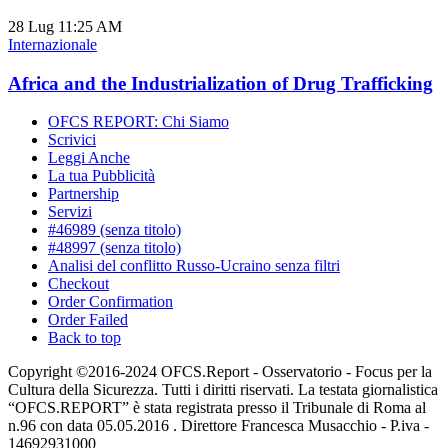
28 Lug
11:25 AM
Internazionale
Africa and the Industrialization of Drug Trafficking
OFCS REPORT: Chi Siamo
Scrivici
Leggi Anche
La tua Pubblicità
Partnership
Servizi
#46989 (senza titolo)
#48997 (senza titolo)
Analisi del conflitto Russo-Ucraino senza filtri
Checkout
Order Confirmation
Order Failed
Back to top
Copyright ©2016-2024 OFCS.Report - Osservatorio - Focus per la
Cultura della Sicurezza. Tutti i diritti riservati. La testata giornalistica
“OFCS.REPORT” è stata registrata presso il Tribunale di Roma al
n.96 con data 05.05.2016 . Direttore Francesca Musacchio - P.iva -
14692931000