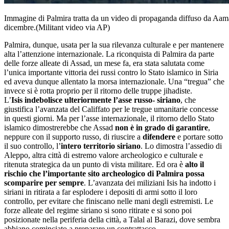
Immagine di Palmira tratta da un video di propaganda diffuso da Aamaq
dicembre.(Militant video via AP)
Palmira, dunque, usata per la sua rilevanza culturale e per mantenere
alta l’attenzione internazionale. La riconquista di Palmira da parte
delle forze alleate di Assad, un mese fa, era stata salutata come
l’unica importante vittoria dei russi contro lo Stato islamico in Siria
ed aveva dunque allentato la morsa internazionale. Una “tregua” che
invece si è rotta proprio per il ritorno delle truppe jihadiste.
L’
Isis
indebolisce ulteriormente l’asse russo- siriano
, che
giustifica l’avanzata del Califfato per le tregue umanitarie concesse
in questi giorni. Ma per l’asse internazionale, il ritorno dello Stato
islamico dimostrerebbe che Assad
non è in grado di garantire
,
neppure con il supporto russo, di riuscire a
difendere
e portare sotto
il suo controllo, l’
intero territorio siriano
. Lo dimostra l’assedio di
Aleppo, altra città di estremo valore archeologico e culturale e
ritenuta strategica da un punto di vista militare. Ed ora è
alto il
rischio che l’importante sito archeologico di Palmira possa
scomparire per sempre
. L’avanzata dei miliziani Isis ha indotto i
siriani in ritirata a far esplodere i depositi di armi sotto il loro
controllo, per evitare che finiscano nelle mani degli estremisti. Le
forze alleate del regime siriano si sono ritirate e si sono poi
posizionate nella periferia della città, a Talal al Barazi, dove sembra
abbiano cominciato a preparare un contrattacco.