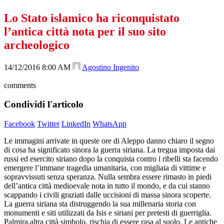
Lo Stato islamico ha riconquistato
l’antica città nota per il suo sito
archeologico
14/12/2016 8:00 AM
Agostino Ingenito
comments
Condividi l'articolo
Facebook
Twitter
LinkedIn
WhatsApp
Le immagini arrivate in queste ore di Aleppo danno chiaro il segno
di cosa ha significato sinora la guerra siriana. La tregua imposta dai
russi ed esercito siriano dopo la conquista contro i ribelli sta facendo
emergere l’immane tragedia umanitaria, con migliaia di vittime e
sopravvissuti senza speranza. Nulla sembra essere rimasto in piedi
dell’antica città medioevale nota in tutto il mondo, e da cui stanno
scappando i civili graziati dalle uccisioni di massa sinora scoperte.
La guerra siriana sta distruggendo la sua millenaria storia con
monumenti e siti utilizzati da Isis e siriani per pretesti di guerriglia.
Palmira,altra città simbolo, rischia di essere rasa al suolo. Le antiche