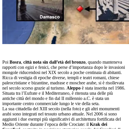
Poi
Bosra
,
città nota sin dall’età del bronzo
, quando manteneva
rapporti con egizi e fenici, che perse d’importanza dopo le invasioni
mongole riducendosi nel XIX secolo a poche centinaia di abitanti.
Ricca di vestigia di epoche diverse, templi e teatri romani, chiese
paleocristiane e bizantine, madrase e moschee arabe, si è risollevata
nel secolo scorso grazie al turismo.
Aleppo
è stata inserita nel 1986.
Situata tra l’Eufrate e il Mediterraneo, è ritenuta una delle più
antiche città del mondo e fin dal II millennio a.C. è stata un
importante centro commerciale lungo le vie della seta.
La sua cittadella del XIII secolo (nella foto) e gli altri monumenti
arabi sono integrati nel tessuto urbano attuale. Nel 2006 si sono
aggiunti i due esempi più significativi di architettura fortificata del
Medio Oriente durante l’epoca delle Crociate: il
Krak dei