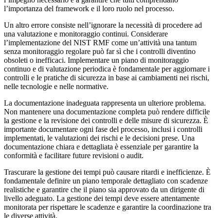
l’importanza del framework e il loro ruolo nel processo.
Un altro errore consiste nell’ignorare la necessità di procedere ad
una valutazione e monitoraggio continui. Considerare
l’implementazione del NIST RMF come un’attività una tantum
senza monitoraggio regolare può far sì che i controlli diventino
obsoleti o inefficaci. Implementare un piano di monitoraggio
continuo e di valutazione periodica è fondamentale per aggiornare i
controlli e le pratiche di sicurezza in base ai cambiamenti nei rischi,
nelle tecnologie e nelle normative.
La documentazione inadeguata rappresenta un ulteriore problema.
Non mantenere una documentazione completa può rendere difficile
la gestione e la revisione dei controlli e delle misure di sicurezza. È
importante documentare ogni fase del processo, inclusi i controlli
implementati, le valutazioni dei rischi e le decisioni prese. Una
documentazione chiara e dettagliata è essenziale per garantire la
conformità e facilitare future revisioni o audit.
Trascurare la gestione dei tempi può causare ritardi e inefficienze. È
fondamentale definire un piano temporale dettagliato con scadenze
realistiche e garantire che il piano sia approvato da un dirigente di
livello adeguato. La gestione dei tempi deve essere attentamente
monitorata per rispettare le scadenze e garantire la coordinazione tra
le diverse attività.