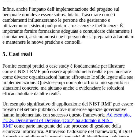
Infine, anche l’impatto dell’implementazione del progetto sul
personale non deve essere sottovalutato. Trascurare come i
cambiamenti influenzeranno le persone che gestiranno e
utilizzeranno i sistemi può portare a resistenze e inefficienze. È
importante fornire formazione adeguata e comunicare chiaramente i
cambiamenti, assicurandosi che il personale sia preparato ad adottare
e mantenere le nuove pratiche e controlli.
5. Casi reali
Fornire esempi pratici o case study è fondamentale per illustrare
come il NIST RMF può essere applicato nella realtà e per mostrare
come diverse organizzazioni hanno affrontato le sfide legate alla sua
implementazione. Questi esempi non solo offrono uno sguardo su
situazioni concrete, ma aiutano anche a evidenziare le soluzioni
efficaci adottate da altre realtà.
Un esempio significativo di applicazione del NIST RMF può essere
trovato nel settore pubblico, dove numerose agenzie governative
hanno implementato con successo questo framework.
Ad esempio,
l’U.S. Department of Defense (DoD) ha adottato il NIST
RMF
come parte integrante del suo processo di gestione della
sicurezza informatica. Attraverso l’adozione del framework, il DoD
è riuscito a migliorare la propria capacità di identificare, valutare e