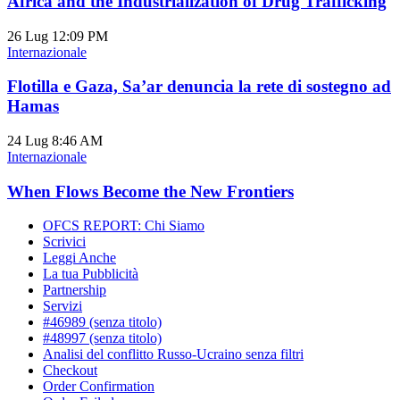
Africa and the Industrialization of Drug Trafficking
26 Lug
12:09 PM
Internazionale
Flotilla e Gaza, Sa’ar denuncia la rete di sostegno ad
Hamas
24 Lug
8:46 AM
Internazionale
When Flows Become the New Frontiers
OFCS REPORT: Chi Siamo
Scrivici
Leggi Anche
La tua Pubblicità
Partnership
Servizi
#46989 (senza titolo)
#48997 (senza titolo)
Analisi del conflitto Russo-Ucraino senza filtri
Checkout
Order Confirmation