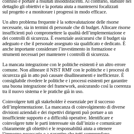
confuso e portare a risultati insoddisfacenti. Al contrario, stabilire nel
dettaglio gli obiettivi e la portata aiuta a mantenersi focalizzati
sul progetto e a monitorare i progressi in modo efficace.
Un altro problema frequente è la sottovalutazione delle risorse
necessarie, sia in termini di personale che di budget. Allocare risorse
insufficienti può compromettere la qualità dell’implementazione e
dei controlli di sicurezza. È essenziale assicurarsi che il budget sia
adeguato e che il personale assegnato sia qualificato e dedicato. È
anche importante considerare l’investimento in formazione e
strumenti necessari per mantenere i controlli di sicurezza.
La mancata integrazione con le politiche esistenti è un altro errore
comune. Non allineare il NIST RMF con le politiche e i processi di
sicurezza già in atto può causare disallineamenti e inefficienze. È
consigliabile rivedere le politiche e i processi esistenti per garantire
una buona integrazione del framework, assicurando così la coerenza
tra il nuovo sistema e le pratiche già in uso.
Coinvolgere tutti gli stakeholder è essenziale per il successo
dell’implementazione. La mancanza di coinvolgimento di diverse
divisioni aziendali e dei rispettivi dirigenti può portare a un
insufficiente supporto e a difficoltà operative. Identificare e
coinvolgere tutte le parti interessate sin dall’inizio e comunicare
chiaramente gli obiettivi e le responsabilità aiuta a ottenere
l’impegno necessario e a garantire che tutti comprendano