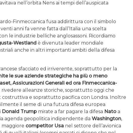
ravitava nell’orbita Nens ai tempi dell’auspicata
ardo-Finmeccanica fusa addirittura con il simbolo
venti anni fa venne fatta dall’Italia una scelta
n le industrie belliche anglosassoni. Ricordiamo
gusta-Westland
è divenuta leader mondiale
striali anche in altri importanti ambiti della difesa
rancese sfacciato ed irriverente, soprattutto per la
mite le sue aziende strategiche ha più o meno
aset, Assicurazioni Generali ed ora Finmeccanica-
a rivedere alleanze storiche, soprattutto oggi che
costruttiva e soprattutto pacifica con Londra. Inoltre
ilmente il seme di una futura difesa europea
i
Donald Trump
mirate a far pagare la difesa
Nato
a
ria agenda geopolitica indipendente da
Washington
,
il maggiore
competitor Usa
nel settore dell’avionica
di quelli italiani (esempi passati ci dicono che nel