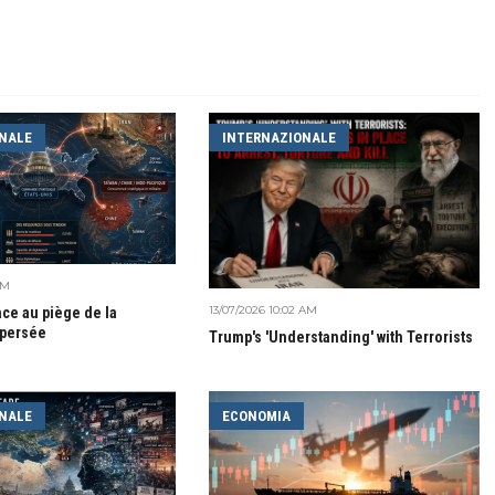
NALE
INTERNAZIONALE
AM
13/07/2026 10:02 AM
ce au piège de la
spersée
Trump's 'Understanding' with Terrorists
NALE
ECONOMIA