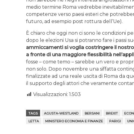
medio termine Roma vedrebbe inevitabilment
competenze verso paesi esteri che potrebbe
futuro, ad esempio post rottura dell’Ue).
È chiaro che oggi non ci sono le condizioni per
dopo le elezioni Usa si potranno fare i passi su
ammiccamenti si voglia costringere il nostro
a fronte di una maggiore flessibilità nell’app
fosse – come temo – sarebbe un vero e proprio 
non solo. Dopo novembre una siffatta continge
finalizzate ad una reale uscita di Roma da qu
il supporto degli attori che veramente conta
Visualizzazioni:
1.503
TAGS
AGUSTA-WESTLAND
BERSANI
BREXIT
ECON
LETTA
MINISTERO ECONOMIA E FINANZE
PARIGI
UNI