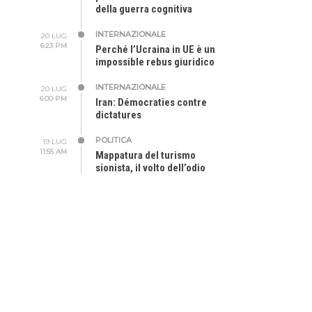
della guerra cognitiva
INTERNAZIONALE
20 LUG
6:23 PM
Perché l’Ucraina in UE è un
impossible rebus giuridico
INTERNAZIONALE
20 LUG
6:00 PM
Iran: Démocraties contre
dictatures
POLITICA
19 LUG
11:55 AM
Mappatura del turismo
sionista, il volto dell’odio