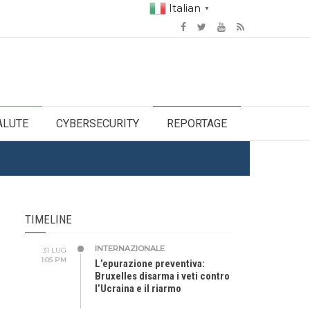
Italian
▼
ALUTE
CYBERSECURITY
REPORTAGE
TIMELINE
INTERNAZIONALE
31 LUG
1:05 PM
L’epurazione preventiva:
Bruxelles disarma i veti contro
l’Ucraina e il riarmo