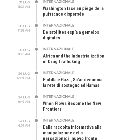
INTERNAZIONALE
31 LUG
11:25 AM
Washington face au piège de la
puissance dispersée
INTERNAZIONALE
28 LUG
11:35 AM
De satélites espía a gemelos
digitales
INTERNAZIONALE
28 LUG
11:25 AM
Africa and the Industrialization
of Drug Trafficking
INTERNAZIONALE
26 LUG
12:09 PM
Flotilla e Gaza, Sa’ar denuncia
la rete di sostegno ad Hamas
INTERNAZIONALE
24 LUG
8:46 AM
When Flows Become the New
Frontiers
INTERNAZIONALE
24 LUG
6:09 AM
Dalla raccolta informativa alla
manipolazione della
percezione: il nuovo fronte