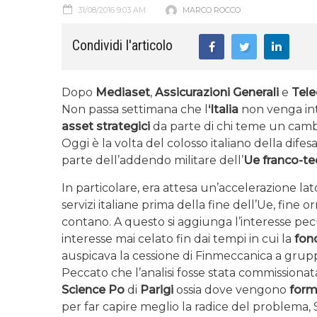
31/08/2016 9:03 AM
MARCO ROCCO
Condividi l'articolo
Dopo
Mediaset
,
Assicurazioni Generali
e
Tele
Non passa settimana che l
‘Italia
non venga int
asset strategici
da parte di chi teme un camb
Oggi è la volta del colosso italiano della difes
parte dell’addendo militare dell’
Ue franco-t
In particolare, era attesa un’accelerazione lat
servizi italiane prima della fine dell’Ue, fine
contano. A questo si aggiunga l’interesse pecu
interesse mai celato fin dai tempi in cui la
fon
auspicava la cessione di Finmeccanica a grupp
Peccato che l’analisi fosse stata commissiona
Science Po
di
Parigi
ossia dove vengono
forma
per far capire meglio la radice del problema, 