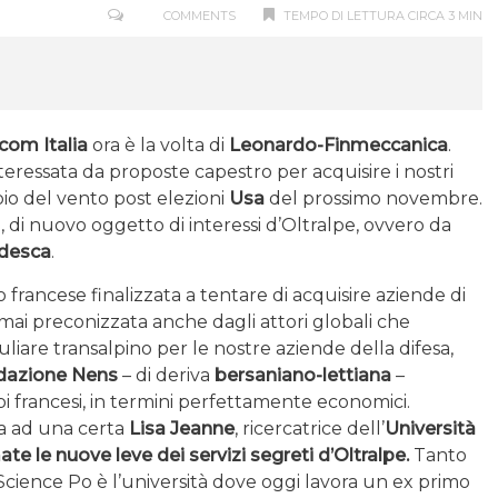
COMMENTS
TEMPO DI LETTURA CIRCA 3 MIN
com Italia
ora è la volta di
Leonardo-Finmeccanica
.
eressata da proposte capestro per acquisire i nostri
io del vento post elezioni
Usa
del prossimo novembre.
a, di nuovo oggetto di interessi d’Oltralpe, ovvero da
edesca
.
o francese finalizzata a tentare di acquisire aziende di
 ormai preconizzata anche dagli attori globali che
liare transalpino per le nostre aziende della difesa,
dazione Nens
– di deriva
bersaniano-lettiana
–
i francesi, in termini perfettamente economici.
ta ad una certa
Lisa Jeanne
, ricercatrice dell’
Università
te le nuove leve dei servizi segreti d’Oltralpe.
Tanto
Science Po è l’università dove oggi lavora un ex primo