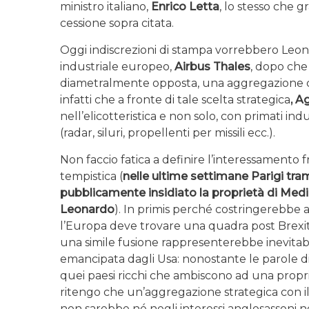
ministro italiano,
Enrico Letta
, lo stesso che g
cessione sopra citata.
Oggi indiscrezioni di stampa vorrebbero Leon
industriale europeo,
Airbus Thales
, dopo che 
diametralmente opposta, una aggregazione co
infatti che a fronte di tale scelta strategica
, A
nell’elicotteristica e non solo, con primati indu
(radar, siluri, propellenti per missili ecc.).
Non faccio fatica a definire l’interessamento f
tempistica (
nelle ultime settimane Parigi tra
pubblicamente insidiato la proprietà di Medi
Leonardo
). In primis perché costringerebbe 
l’Europa deve trovare una quadra post Brexit 
una simile fusione rappresenterebbe inevitab
emancipata dagli Usa: nonostante le parole d
quei paesi ricchi che ambiscono ad una prop
ritengo che un’aggregazione strategica con 
non sarebbe né negli interessi anglosassoni né 