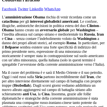
Facebook
Twitter
LinkedIn
WhatsApp
L’
amministrazione
Obama
rischia di venir ricordata come un
cataclisma
per gli
interessi
globalistici
americani
. Le confuse,
illogiche, antistoriche decisioni in politica estera del duo
Clinton
–
Obama
hanno creato un
avversario
globale
per
Washington
–
l’inedita alleanza sul campo siriano e mediorientale tra
Russia
,
Iran
e
Cina
– senza contare l’indebolimento voluto da
Washington
a
danno dei propri alleati storici, ad esempio
Roma
. In particolare, per
il
Belpaese
sembra esistere una forte specificità di indirizzo del
primo presidente nero, espressione di una minoranza che
storicamente è sempre stata in contrapposizione sul suolo americano
con un’altra minoranza, quella italiana (solo in questi termini è
spiegabile l’avversione della corrente amministrazione verso l’Italia).
Ma il cuore del problema è e sarà il Medio Oriente e il suo petrolio.
Oggi i raid russi sulla
Siria
partono incredibilmente dall’
Iran
, che
per altro interviene direttamente sul campo di battaglia con proprie
truppe (
Hezbollah
). Dagli scorsi giorni vediamo addirittura un
nuovo alleato aggiungersi sul campo di battaglia siriano allo
schieramento
anti
Usa
, la
Cina.
Insomma, grazie alle follie
diplomatiche e strategiche della corrente amministrazione è stata
plasmata una compagine russo-iraniano-cinese tanto potente da
addirittura sostituirsi agli Usa come potenza, non solo regionale anti