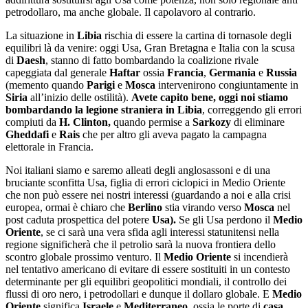
petrodollaro, ma anche globale. Il capolavoro al contrario.
La situazione in
Libia
rischia di essere la cartina di tornasole degli
equilibri là da venire: oggi Usa, Gran Bretagna e Italia con la scusa
di
Daesh
, stanno di fatto bombardando la coalizione rivale
capeggiata dal generale
Haftar
ossia
Francia
,
Germania
e
Russia
(memento quando
Parigi
e
Mosca
intervenirono congiuntamente in
Siria
all’inizio delle ostilità).
Avete capito bene, oggi noi stiamo
bombardando la legione straniera in
Libia
, correggendo gli errori
compiuti da
H. Clinton,
quando permise a
Sarkozy
di eliminare
Gheddafi
e
Rais
che per altro gli aveva pagato la campagna
elettorale in Francia.
Noi italiani siamo e saremo alleati degli anglosassoni e di una
bruciante sconfitta Usa, figlia di errori ciclopici in Medio Oriente
che non può essere nei nostri interessi (guardando a noi e alla crisi
europea, ormai è chiaro che
Berlino
stia virando verso
Mosca
nel
post caduta prospettica del potere
Usa).
Se gli Usa perdono il
Medio
Oriente
, se ci sarà una vera sfida agli interessi statunitensi nella
regione significherà che il petrolio sarà la nuova frontiera dello
scontro globale prossimo venturo. Il
Medio
Oriente
si incendierà
nel tentativo americano di evitare di essere sostituiti in un contesto
determinante per gli equilibri geopolitici mondiali, il controllo dei
flussi di oro nero, i petrodollari e dunque il dollaro globale. E
Medio
Oriente
significa
Israele
e
Mediterraneo
, ossia le porte di
casa