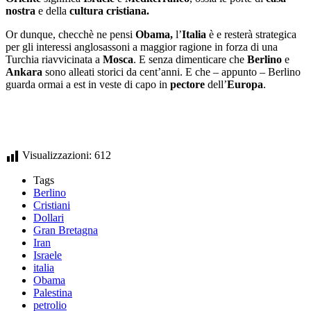
nostra
e della
cultura cristiana.
Or dunque, checchè ne pensi
Obama,
l’
Italia
è e resterà strategica
per gli interessi anglosassoni a maggior ragione in forza di una
Turchia riavvicinata a
Mosca
. E senza dimenticare che
Berlino
e
Ankara
sono alleati storici da cent’anni. E che – appunto – Berlino
guarda ormai a est in veste di capo in
pectore
dell’
Europa
.
Visualizzazioni:
612
Tags
Berlino
Cristiani
Dollari
Gran Bretagna
Iran
Israele
italia
Obama
Palestina
petrolio