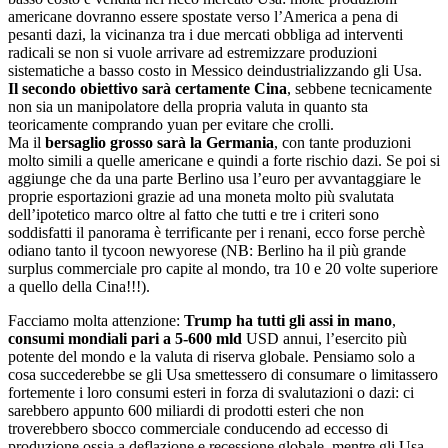
americane dovranno essere spostate verso l’America a pena di
pesanti dazi, la vicinanza tra i due mercati obbliga ad interventi
radicali se non si vuole arrivare ad estremizzare produzioni
sistematiche a basso costo in Messico deindustrializzando gli Usa.
Il secondo obiettivo sarà certamente Cina
, sebbene tecnicamente
non sia un manipolatore della propria valuta in quanto sta
teoricamente comprando yuan per evitare che crolli.
Ma il
bersaglio grosso sarà la Germania
, con tante produzioni
molto simili a quelle americane e quindi a forte rischio dazi. Se poi si
aggiunge che da una parte Berlino usa l’euro per avvantaggiare le
proprie esportazioni grazie ad una moneta molto più svalutata
dell’ipotetico marco oltre al fatto che tutti e tre i criteri sono
soddisfatti il panorama è terrificante per i renani, ecco forse perchè
odiano tanto il tycoon newyorese (NB: Berlino ha il più grande
surplus commerciale pro capite al mondo, tra 10 e 20 volte superiore
a quello della Cina!!!).
Facciamo molta attenzione:
Trump ha tutti gli assi in mano
,
consumi mondiali pari a 5-600 mld
USD annui, l’esercito più
potente del mondo e la valuta di riserva globale. Pensiamo solo a
cosa succederebbe se gli Usa smettessero di consumare o limitassero
fortemente i loro consumi esteri in forza di svalutazioni o dazi: ci
sarebbero appunto 600 miliardi di prodotti esteri che non
troverebbero sbocco commerciale conducendo ad eccesso di
produzione ossia a deflazione e recessione globale, mentre gli Usa