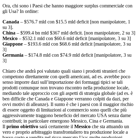
Ora, chi sono i Paesi che hanno maggiore surplus commerciale con
gli Usa? In ordine:
Canada
– $576.7 mld con $15.5 mld deficit [non manipolatore, 1
su 3].
China
– $599.4 bn mld $367 mld deficit. [non manipolatore, 2 su 3]
Mexico
– $532.1 mld con $60.6 mld deficit [manipolatore, 3 su 3]
Giappone
– $193.6 mld con $68.6 mld deficit [manipolatore, 3 su
3]
Germania
– $174.8 mld con $74.9 mld deficit [manipolatore, 3 su
3]
Chiaro che andrà poi valutato quali siano i prodotti stranieri che
competono direttamente con quelli americani, ad es. avrebbe poco
senso imporre dazi sull’importazione dei formaggi tipici se tali
prodotti comunque non trovano riscontro nella produzione locale,
mediando tale approccio con gli aspetti di strategia globale (ad es. è
ben difficile che Canada e Giappone verranno colpiti da dazi, per
ovvi motivi di alleanze). Il sunto è che i paesi con il maggior rischio
di essere oggetto di limitazioni al commercio sono quelli che più
aggressivamente traggono beneficio del mercato USA senza darne
contributi; in particolare emergono Messico, Cina e Germania.
Il
primo obiettivo
sarà certamente il
Messico
che sta attuando un
vero e proprio arbitraggio transfrontaliero tra produzione locale a
basso costo e vendita nel ricco mercato Usa: molte produzioni