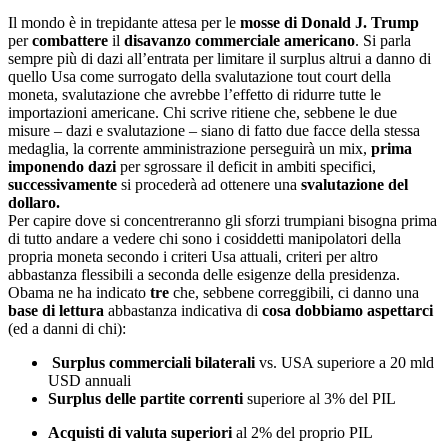
Il mondo è in trepidante attesa per le
mosse di Donald J. Trump
per
combattere
il
disavanzo commerciale americano
. Si parla
sempre più di dazi all’entrata per limitare il surplus altrui a danno di
quello Usa come surrogato della svalutazione tout court della
moneta, svalutazione che avrebbe l’effetto di ridurre tutte le
importazioni americane. Chi scrive ritiene che, sebbene le due
misure – dazi e svalutazione – siano di fatto due facce della stessa
medaglia, la corrente amministrazione perseguirà un mix,
prima
imponendo dazi
per sgrossare il deficit in ambiti specifici,
successivamente
si procederà ad ottenere una
svalutazione del
dollaro.
Per capire dove si concentreranno gli sforzi trumpiani bisogna prima
di tutto andare a vedere chi sono i cosiddetti manipolatori della
propria moneta secondo i criteri Usa attuali, criteri per altro
abbastanza flessibili a seconda delle esigenze della presidenza.
Obama ne ha indicato
tre
che, sebbene correggibili, ci danno una
base di lettura
abbastanza indicativa di
cosa dobbiamo aspettarci
(ed a danni di chi):
Surplus commerciali bilaterali
vs. USA superiore a 20 mld
USD annuali
Surplus delle partite correnti
superiore al 3% del PIL
Acquisti di valuta superiori
al 2% del proprio PIL