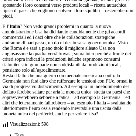
spostando i loro consumi verso prodotti locali – ricetta autarchica,
tipica di paesi che vogliono risolvere i loro squilibri – resterebbero in
piedi.
E l’
Italia
? Non vedo grandi problemi in quanto la nuova
amministrazione Usa ha dichiarato candidamente che gli accordi
commerciali ed i dazi oltre che le collaborazioni strategiche
andranno di pari passo, un do ut des in salsa geoeconomica. Visto
che Roma è e sarà a pieno titolo il migliore alleato Usa non
anglosassone la quadra verrà trovata, soprattutto perchè a fronte dei
criteri sopra indicati le produzioni italiche esprimono consumi
statunitensi in gran parte non soddisfabili da produzioni locali,
pensiamo solo all’agroalimentare.
Resta il fatto che una guerra commerciale americana contro la
Germania non farà altro che rafforzare le tensioni con l’Ue, ormai in
via di progressivo disfacimento. Ad esempio un indebolimento del
dollaro farebbe saltare per aria la moneta unica, stretta tra paesi che
sopravviverebbero sebbene a fatica – ad esempio la Germania – ed
altri che letteralmente fallirebbero – ad esempio l’Italia – svalutando
ulteriormente l’euro ossia rendendo inevitabile una uscita dalla
moneta unica dei periferici, anche per volere Usa?
Visualizzazioni:
598
Tags