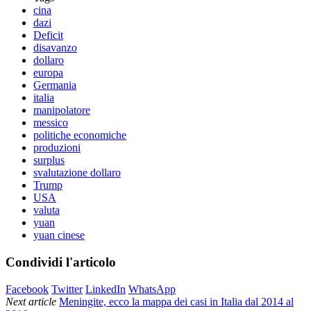
cina
dazi
Deficit
disavanzo
dollaro
europa
Germania
italia
manipolatore
messico
politiche economiche
produzioni
surplus
svalutazione dollaro
Trump
USA
valuta
yuan
yuan cinese
Condividi l'articolo
Facebook
Twitter
LinkedIn
WhatsApp
Next article
Meningite, ecco la mappa dei casi in Italia dal 2014 al