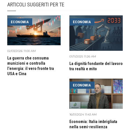
ARTICOLI SUGGERITI PER TE
ECONOMIA
ECONOMIA
02/03/2026 11:00 AM
01/11/2025 11:26 AM
La guerra che consuma
munizioni e controlla
La dignità fondante del lavoro
l’energia: il vero fronte tra
tra realtà e mito
USA e Cina
ECONOMIA
16/01/2024 11:43 AM
Economia: Italia imbrigliata
nella semi-resilienza