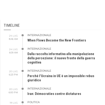
TIMELINE
INTERNAZIONALE
24 LUG
8:46 AM
When Flows Become the New Frontiers
INTERNAZIONALE
24 LUG
6:09 AM
Dalla raccolta informativa alla manipolazione
della percezione: il nuovo fronte della guerra
cognitiva
INTERNAZIONALE
20 LUG
6:23 PM
Perché l’Ucraina in UE è un impossible rebus
giuridico
INTERNAZIONALE
20 LUG
6:00 PM
Iran: Démocraties contre dictatures
POLITICA
19 LUG