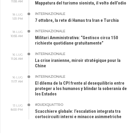
11:55 AM
Mappatura del turismo sionista, il volto dell’odio
INTERNAZIONALE
18 LUG
1:31 PM
7 ottobre, la rete di Hamas tra Iran e Turchia
INTERNAZIONALE
18 LUG
10:55 AM
Militari Amministrativa: “Gestisco circa 150
richieste quotidiane gratuitamente”
INTERNAZIONALE
16 LUG
11:26 AM
La crise iranienne, miroir stratégique pour la
Chine
INTERNAZIONALE
16 LUG
11:17 AM
El dilema de la CPI frente al desequilibrio entre
proteger a los humanos y blindar la soberanía de
los Estados
#DUEXQUATTRO
13 LUG
8:00 PM
Scacchiere globale: l’escalation integrata tra
cortocircuiti interni e minacce asimmetriche