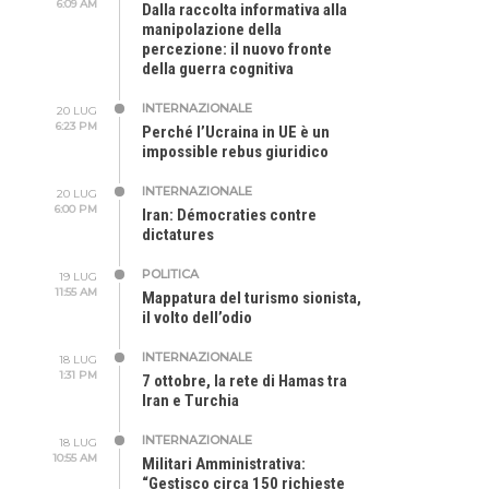
6:09 AM
Dalla raccolta informativa alla
manipolazione della
percezione: il nuovo fronte
della guerra cognitiva
INTERNAZIONALE
20 LUG
6:23 PM
Perché l’Ucraina in UE è un
impossible rebus giuridico
INTERNAZIONALE
20 LUG
6:00 PM
Iran: Démocraties contre
dictatures
POLITICA
19 LUG
11:55 AM
Mappatura del turismo sionista,
il volto dell’odio
INTERNAZIONALE
18 LUG
1:31 PM
7 ottobre, la rete di Hamas tra
Iran e Turchia
INTERNAZIONALE
18 LUG
10:55 AM
Militari Amministrativa:
“Gestisco circa 150 richieste