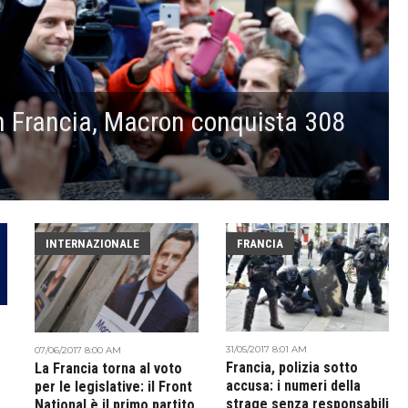
in Francia, Macron conquista 308
INTERNAZIONALE
FRANCIA
31/05/2017 8:01 AM
07/06/2017 8:00 AM
Francia, polizia sotto
La Francia torna al voto
accusa: i numeri della
per le legislative: il Front
strage senza responsabili
National è il primo partito