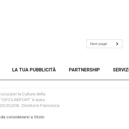
Next page
LA TUA PUBBLICITÀ
PARTNERSHIP
SERVIZ
NZA FILTRI
CHECKOUT
ORDER CONFIRMATION
cus per la Cultura della
tica “OFCS.REPORT” è stata
 05.05.2016 . Direttore Francesca
 da considerarsi a titolo