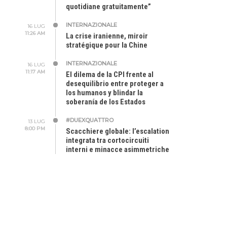
quotidiane gratuitamente”
INTERNAZIONALE
16 LUG
11:26 AM
La crise iranienne, miroir
stratégique pour la Chine
INTERNAZIONALE
16 LUG
11:17 AM
El dilema de la CPI frente al
desequilibrio entre proteger a
los humanos y blindar la
soberanía de los Estados
#DUEXQUATTRO
13 LUG
8:00 PM
Scacchiere globale: l’escalation
integrata tra cortocircuiti
interni e minacce asimmetriche