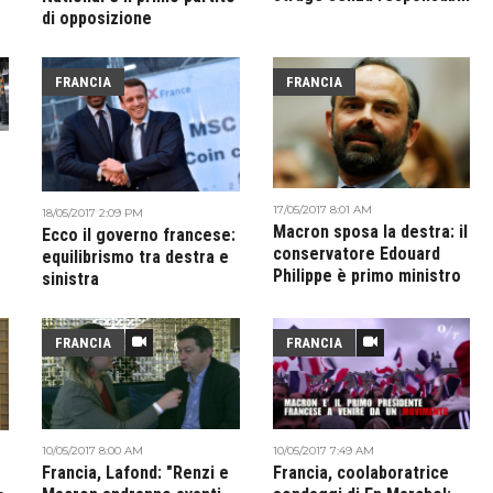
di opposizione
FRANCIA
FRANCIA
17/05/2017 8:01 AM
18/05/2017 2:09 PM
Macron sposa la destra: il
Ecco il governo francese:
conservatore Edouard
equilibrismo tra destra e
Philippe è primo ministro
sinistra
FRANCIA
FRANCIA
10/05/2017 8:00 AM
10/05/2017 7:49 AM
Francia, Lafond: "Renzi e
Francia, coolaboratrice