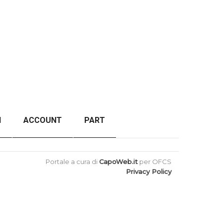
I
ACCOUNT
PART
ORDER FAILED
BACK TO TOP
Portale a cura di
CapoWeb.it
per OFCS
Privacy Policy