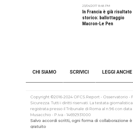
23/04/2017 8:48 PM
In Francia è già risultato
storico: ballottaggio
Macron-Le Pen
CHI SIAMO
SCRIVICI
LEGGI ANCHE
ANALISI DEL CONFLITTO RUSSO-UCRAINO SE
Copyright ©2016-2024 OFCS.Report - Osservatorio - Fo
Sicurezza. Tutti i diritti riservati. La testata giornalis
registrata presso il Tribunale di Roma al n.96 con data
Musacchio - P.iva - 14692931000
Salvo accordi scritti, ogni forma di collaborazione è
gratuito