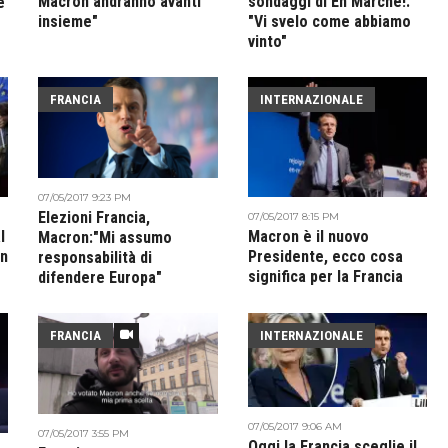
Macron andranno avanti
sondaggi di En Marche!:
e
insieme"
"Vi svelo come abbiamo
vinto"
FRANCIA
INTERNAZIONALE
07/05/2017 9:23 PM
Elezioni Francia,
07/05/2017 8:15 PM
l
Macron è il nuovo
Macron:"Mi assumo
on
Presidente, ecco cosa
responsabilità di
significa per la Francia
difendere Europa"
FRANCIA
INTERNAZIONALE
07/05/2017 9:06 AM
07/05/2017 3:55 PM
Oggi la Francia sceglie il