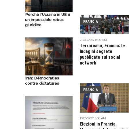
Perché l’Ucraina in UE è
un impossible rebus
FRANCIA
giuridico
24/05/2017 8:00 AM
Terrorismo, Francia: le
indagini segrete
pubblicate sui social
network
Iran: Démocraties
contre dictatures
FRANCIA
10/05/2017 8:30 AM
Elezioni in Francia,