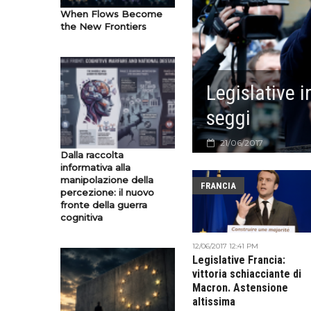
When Flows Become
the New Frontiers
Legislative 
seggi
21/06/2017
Dalla raccolta
informativa alla
manipolazione della
FRANCIA
percezione: il nuovo
fronte della guerra
cognitiva
12/06/2017 12:41 PM
Legislative Francia:
vittoria schiacciante di
Macron. Astensione
altissima