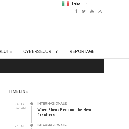
Italian
▼
ALUTE
CYBERSECURITY
REPORTAGE
TIMELINE
INTERNAZIONALE
24 LUG
8:46 AM
When Flows Become the New
Frontiers
INTERNAZIONALE
24 LUG