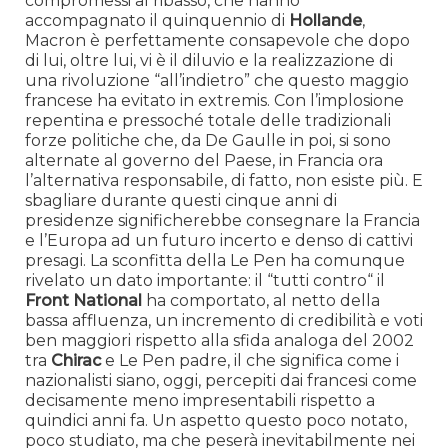
compromessi al ribasso, che hanno
accompagnato il quinquennio di
Hollande
,
Macron è perfettamente consapevole che dopo
di lui, oltre lui, vi è il diluvio e la realizzazione di
una rivoluzione “all’indietro” che questo maggio
francese ha evitato in extremis. Con l’implosione
repentina e pressoché totale delle tradizionali
forze politiche che, da De Gaulle in poi, si sono
alternate al governo del Paese, in Francia ora
l’alternativa responsabile, di fatto, non esiste più. E
sbagliare durante questi cinque anni di
presidenze significherebbe consegnare la Francia
e l’Europa ad un futuro incerto e denso di cattivi
presagi. La sconfitta della Le Pen ha comunque
rivelato un dato importante: il “tutti contro“ il
Front
National
ha comportato, al netto della
bassa affluenza, un incremento di credibilità e voti
ben maggiori rispetto alla sfida analoga del 2002
tra
Chirac
e Le Pen padre, il che significa come i
nazionalisti siano, oggi, percepiti dai francesi come
decisamente meno impresentabili rispetto a
quindici anni fa. Un aspetto questo poco notato,
poco studiato, ma che peserà inevitabilmente nei