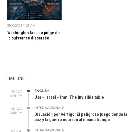
31/07/2026 11:25 AM
Washington face au piège de
la puissance dispersée
TIMELINE
ENGLISH
05 AGO
12:48 PM
Usa – Israel – Iran: The invisible table
INTERNAZIONALE
05 AGO
12:39 PM
Disuasión por vértigo: El peligroso juego donde la
paz y la guerra ocurren al mismo tiempo
INTERNAZIONALE
04 AGO