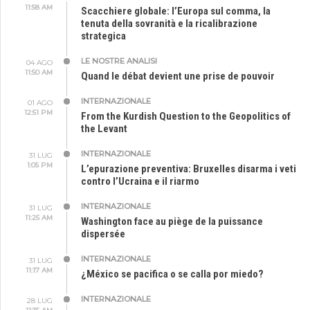
11:58 AM
Scacchiere globale: l’Europa sul comma, la
tenuta della sovranità e la ricalibrazione
strategica
LE NOSTRE ANALISI
04 AGO
11:50 AM
Quand le débat devient une prise de pouvoir
INTERNAZIONALE
01 AGO
12:51 PM
From the Kurdish Question to the Geopolitics of
the Levant
INTERNAZIONALE
31 LUG
1:05 PM
L’epurazione preventiva: Bruxelles disarma i veti
contro l’Ucraina e il riarmo
INTERNAZIONALE
31 LUG
11:25 AM
Washington face au piège de la puissance
dispersée
INTERNAZIONALE
31 LUG
11:17 AM
¿México se pacifica o se calla por miedo?
INTERNAZIONALE
28 LUG