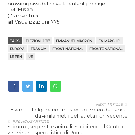
prossimi passi del novello enfant prodige
dell’
Eliseo
.
@simsantucci
Visualizzazioni:
775
TAGS
ELEZIONI 2017
EMMANUEL MACRON
EN MARCHE!
EUROPA
FRANCIA
FRONT NATIONAL
FRONTE NATIONAL
LE PEN
UE
NEXT ARTICLE
Esercito, Folgore no limits: ecco il video del lancio
da 4mila metri dell'atleta non vedente
PREVIOUS ARTICLE
Scimmie, serpenti e animali esotici: ecco il Centro
veterinario specialistico di Roma