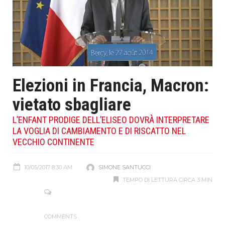
Elezioni in Francia, Macron:
vietato sbagliare
L’ENFANT PRODIGE DELL’ELISEO DOVRÀ INTERPRETARE
LA VOGLIA DI CAMBIAMENTO E DI RISCATTO NEL
VECCHIO CONTINENTE
10/05/2017 8:30 AM
SIMONE SANTUCCI
TEMPO DI LETTURA CIRCA 3 MIN
COMMENTS