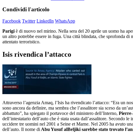
Condividi l'articolo
Facebook
Twitter
LinkedIn
WhatsApp
Parigi
è di nuovo nel mirino. Nella sera del 20 aprile un uomo ha aper
un altro potrebbe essere in fuga. Una città blindata, che sprofonda di n
attentato terroristico.
Isis rivendica l’attacco
Attraverso l’agenzia Amaq, l’Isis ha rivendicato l’attacco: “Era un nos
sono ancora da definire, ma sembra che l’assalitore sia sceso da un’aut
abbattuto”, ha spiegato il portavoce del ministero dell’Interno,
Pierre
dell’intestatario dell’auto che è stata usata dall’assalitore. Secondo l
uccidere tre uomini nel 2001 a Seine et Marne. Nel 2005 ha avuto una r
dell’auto. Il nome di
Abu Yusuf
alBeljiki sarebbe stato trovato l’an