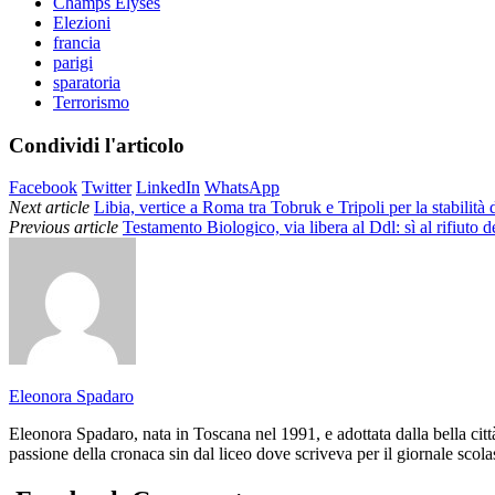
Champs Elyses
Elezioni
francia
parigi
sparatoria
Terrorismo
Condividi l'articolo
Facebook
Twitter
LinkedIn
WhatsApp
Next article
Libia, vertice a Roma tra Tobruk e Tripoli per la stabilità 
Previous article
Testamento Biologico, via libera al Ddl: sì al rifiuto 
Eleonora Spadaro
Eleonora Spadaro, nata in Toscana nel 1991, e adottata dalla bella cit
passione della cronaca sin dal liceo dove scriveva per il giornale scola