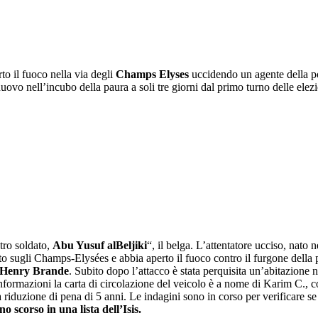
to il fuoco nella via degli
Champs Elyses
uccidendo un agente della pol
uovo nell’incubo della paura a soli tre giorni dal primo turno delle elezi
tro soldato,
Abu Yusuf alBeljiki
“, il belga. L’attentatore ucciso, nato
o sugli Champs-Elysées e abbia aperto il fuoco contro il furgone della po
-Henry Brande
. Subito dopo l’attacco è stata perquisita un’abitazione n
e informazioni la carta di circolazione del veicolo è a nome di Karim C., 
iduzione di pena di 5 anni. Le indagini sono in corso per verificare se 
no scorso in una lista dell’Isis.