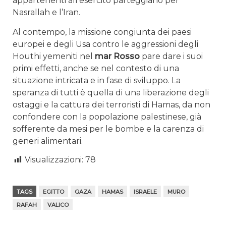
appartenenti all’esercito parteggiano per
Nasrallah e l’Iran.
Al contempo, la missione congiunta dei paesi
europei e degli Usa contro le aggressioni degli
Houthi yemeniti nel
mar Rosso
pare dare i suoi
primi effetti, anche se nel contesto di una
situazione intricata e in fase di sviluppo. La
speranza di tutti è quella di una liberazione degli
ostaggi e la cattura dei terroristi di Hamas, da non
confondere con la popolazione palestinese, già
sofferente da mesi per le bombe e la carenza di
generi alimentari.
Visualizzazioni:
78
TAGS
EGITTO
GAZA
HAMAS
ISRAELE
MURO
RAFAH
VALICO