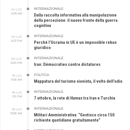
INTERNAZIONALE
24 LUG
6:09 AM
Dalla raccolta informativa alla manipolazione
della percezione: il nuovo fronte della guerra
cognitiva
INTERNAZIONALE
20 LUG
6:23 PM
Perché l’Ucraina in UE è un impossible rebus
giuridico
INTERNAZIONALE
20 LUG
6:00 PM
Iran: Démocraties contre dictatures
POLITICA
19 LUG
11:55 AM
Mappatura del turismo sionista, il volto dell’odio
INTERNAZIONALE
18 LUG
1:31 PM
7 ottobre, la rete di Hamas tra Iran e Turchia
INTERNAZIONALE
18 LUG
10:55 AM
Militari Amministrativa: “Gestisco circa 150
richieste quotidiane gratuitamente”