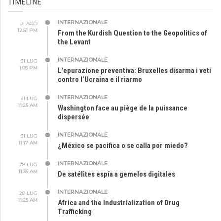
TIMELINE
INTERNAZIONALE
01 AGO
12:51 PM
From the Kurdish Question to the Geopolitics of
the Levant
INTERNAZIONALE
31 LUG
1:05 PM
L’epurazione preventiva: Bruxelles disarma i veti
contro l’Ucraina e il riarmo
INTERNAZIONALE
31 LUG
11:25 AM
Washington face au piège de la puissance
dispersée
INTERNAZIONALE
31 LUG
11:17 AM
¿México se pacifica o se calla por miedo?
INTERNAZIONALE
28 LUG
11:35 AM
De satélites espía a gemelos digitales
INTERNAZIONALE
28 LUG
11:25 AM
Africa and the Industrialization of Drug
Trafficking