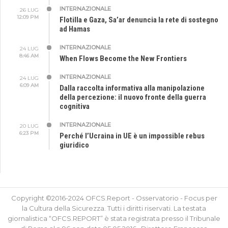
INTERNAZIONALE
26 LUG
12:09 PM
Flotilla e Gaza, Sa’ar denuncia la rete di sostegno
ad Hamas
INTERNAZIONALE
24 LUG
8:46 AM
When Flows Become the New Frontiers
INTERNAZIONALE
24 LUG
6:09 AM
Dalla raccolta informativa alla manipolazione
della percezione: il nuovo fronte della guerra
cognitiva
INTERNAZIONALE
20 LUG
6:23 PM
Perché l’Ucraina in UE è un impossible rebus
giuridico
Copyright ©2016-2024 OFCS.Report - Osservatorio - Focus per
la Cultura della Sicurezza. Tutti i diritti riservati. La testata
giornalistica “OFCS.REPORT” è stata registrata presso il Tribunale