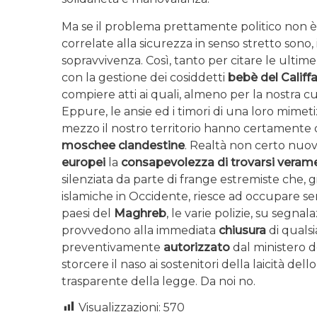
Ma se il problema prettamente politico non 
correlate alla sicurezza in senso stretto sono
sopravvivenza. Così, tanto per citare le ultime
con la gestione dei cosiddetti
bebè del Califf
compiere atti ai quali, almeno per la nostra
Eppure, le ansie ed i timori di una loro mimet
mezzo il nostro territorio hanno certamente de
moschee clandestine
. Realtà non certo nuov
europei
la
consapevolezza di trovarsi veram
silenziata da parte di frange estremiste che,
islamiche in Occidente, riesce ad occupare sem
paesi del
Maghreb
, le varie polizie, su segnal
provvedono alla immediata
chiusura
di qualsi
preventivamente
autorizzato
dal ministero de
storcere il naso ai sostenitori della laicità de
trasparente della legge. Da noi no.
Visualizzazioni:
570