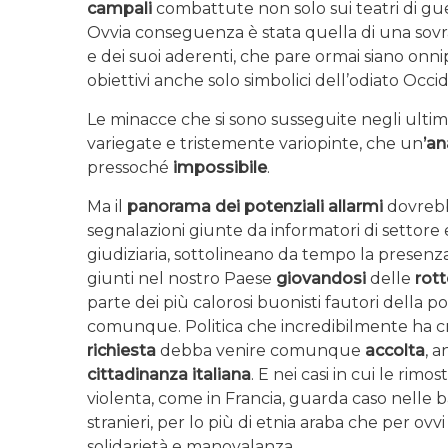
campali
combattute non solo sui teatri di gue
Ovvia conseguenza è stata quella di una sovras
e dei suoi aderenti, che pare ormai siano onnipr
obiettivi anche solo simbolici dell’odiato Occi
Le minacce che si sono susseguite negli ulti
variegate e tristemente variopinte, che un
’an
pressoché
impossibile
.
Ma il
panorama dei potenziali allarmi
dovrebb
segnalazioni giunte da informatori di settore e 
giudiziaria, sottolineano da tempo la presenz
giunti nel nostro Paese
giovandosi
delle
rott
parte dei più calorosi buonisti fautori della p
comunque. Politica che incredibilmente ha cre
richiesta
debba venire comunque
accolta
, 
cittadinanza italiana
. E nei casi in cui le rim
violenta, come in Francia, guarda caso nelle b
stranieri, per lo più di etnia araba che per ovvi
solidarietà e manovalanza.