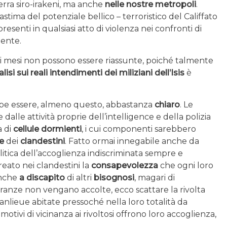
rra siro-irakeni, ma anche
nelle nostre metropoli
.
tima del potenziale bellico – terroristico del Califfato
esenti in qualsiasi atto di violenza nei confronti di
dente.
mi mesi non possono essere riassunte, poiché talmente
alisi sui reali intendimenti dei miliziani dell’Isis
è
e essere, almeno questo, abbastanza
chiaro
. Le
dalle attività proprie dell’intelligence e della polizia
a di
cellule dormienti
, i cui componenti sarebbero
e
dei
clandestini
. Fatto ormai innegabile anche da
olitica dell’accoglienza indiscriminata sempre e
ato nei clandestini la
consapevolezza
che ogni loro
anche
a discapito
di altri
bisognosi
, magari di
ostranze non vengano accolte, ecco scattare la rivolta
anlieue abitate pressoché nella loro totalità da
 motivi di vicinanza ai rivoltosi offrono loro accoglienza,