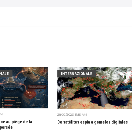
NALE
INTERNAZIONALE
AM
28/07/2026 11:35 AM
ce au piège de la
De satélites espía a gemelos digitales
spersée