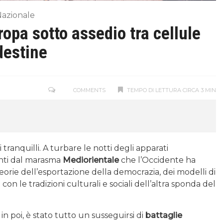
Nazionale
opa sotto assedio tra cellule
destine
COMMENTS
TEMPO DI LETTURA CIRCA 3 MIN
tranquilli. A turbare le notti degli apparati
ti dal marasma
Mediorientale
che l’Occidente ha
rie dell’esportazione della democrazia, dei modelli di
con le tradizioni culturali e sociali dell’altra sponda del
o
in poi, è stato tutto un susseguirsi di
battaglie