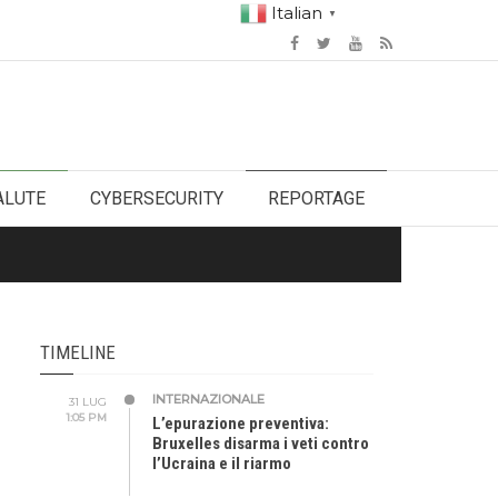
Italian
▼
ALUTE
CYBERSECURITY
REPORTAGE
TIMELINE
INTERNAZIONALE
31 LUG
1:05 PM
L’epurazione preventiva:
Bruxelles disarma i veti contro
l’Ucraina e il riarmo