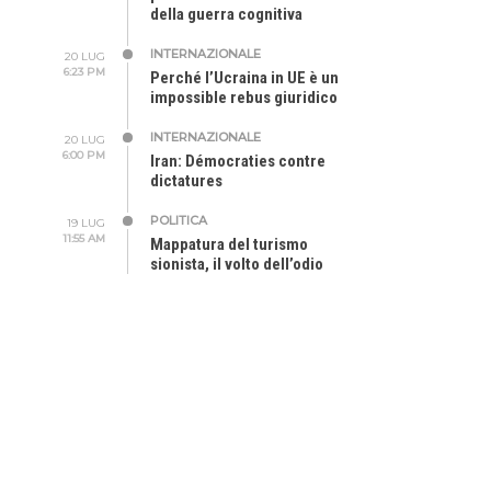
della guerra cognitiva
INTERNAZIONALE
20 LUG
6:23 PM
Perché l’Ucraina in UE è un
impossible rebus giuridico
INTERNAZIONALE
20 LUG
6:00 PM
Iran: Démocraties contre
dictatures
POLITICA
19 LUG
11:55 AM
Mappatura del turismo
sionista, il volto dell’odio