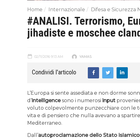
Home
Internazionale
Difesa e Sicurezza 
#ANALISI. Terrorismo, Eur
jihadiste e moschee clan
02/11/2016 9:13 AM
YAMAS
Condividi l'articolo
L’Europa si sente assediata e non dorme sonni 
d’
intelligence
sono i numerosi
input
provenien
voluto colpevolmente punzecchiare con le teo
vita e di pensiero che nulla avevano a spartire 
Mediterraneo.
Dall’
autoproclamazione dello Stato islamic