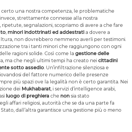
è certo una nostra competenza, le problematiche
, invece, strettamente connesse alla nostra
, ripetute, segnalazioni, scopriamo di avere a che fare
ato
,
minori indottrinati ed addestrati
a dovere a
 cultura, non dovrebbero nemmeno averli per testimoni.
izzazione tra i tanti minori che raggiungono con ogni
lle ragioni solide. Così come la
gestione delle
a, ma che negli ultimi tempi ha creato nei
cittadini
ente sotto assedio
. Un’infiltrazione silenziosa e
 giovandosi del fattore numerico delle presenze
pre più spazi ove la legalità non è certo garantita. Nei
azione dei
Mukhabarat
, i servizi d’intelligence arabi,
asi
luogo di preghiera
che
non
sia stato
gli affari religiosi, autorità che se da una parte fa
llo Stato, dall’altra garantisce una gestione più o meno