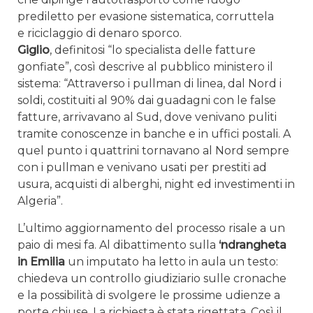
prediletto per evasione sistematica, corruttela
e riciclaggio di denaro sporco.
Giglio
, definitosi “lo specialista delle fatture
gonfiate”, così descrive al pubblico ministero il
sistema: “Attraverso i pullman di linea, dal Nord i
soldi, costituiti al 90% dai guadagni con le false
fatture, arrivavano al Sud, dove venivano puliti
tramite conoscenze in banche e in uffici postali. A
quel punto i quattrini tornavano al Nord sempre
con i pullman e venivano usati per prestiti ad
usura, acquisti di alberghi, night ed investimenti in
Algeria”.
L’ultimo aggiornamento del processo risale a un
paio di mesi fa. Al dibattimento sulla
‘ndrangheta
in Emilia
un imputato ha letto in aula un testo:
chiedeva un controllo giudiziario sulle cronache
e la possibilità di svolgere le prossime udienze a
porte chiuse. La richiesta è stata rigettata. Così il