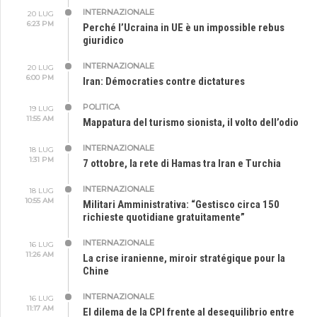
INTERNAZIONALE
20 LUG
6:23 PM
Perché l’Ucraina in UE è un impossible rebus
giuridico
INTERNAZIONALE
20 LUG
6:00 PM
Iran: Démocraties contre dictatures
POLITICA
19 LUG
11:55 AM
Mappatura del turismo sionista, il volto dell’odio
INTERNAZIONALE
18 LUG
1:31 PM
7 ottobre, la rete di Hamas tra Iran e Turchia
INTERNAZIONALE
18 LUG
10:55 AM
Militari Amministrativa: “Gestisco circa 150
richieste quotidiane gratuitamente”
INTERNAZIONALE
16 LUG
11:26 AM
La crise iranienne, miroir stratégique pour la
Chine
INTERNAZIONALE
16 LUG
11:17 AM
El dilema de la CPI frente al desequilibrio entre