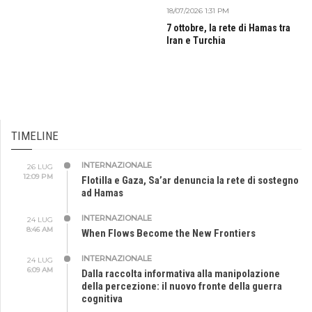
18/07/2026 1:31 PM
7 ottobre, la rete di Hamas tra
Iran e Turchia
TIMELINE
INTERNAZIONALE
26 LUG
12:09 PM
Flotilla e Gaza, Sa’ar denuncia la rete di sostegno
ad Hamas
INTERNAZIONALE
24 LUG
8:46 AM
When Flows Become the New Frontiers
INTERNAZIONALE
24 LUG
6:09 AM
Dalla raccolta informativa alla manipolazione
della percezione: il nuovo fronte della guerra
cognitiva