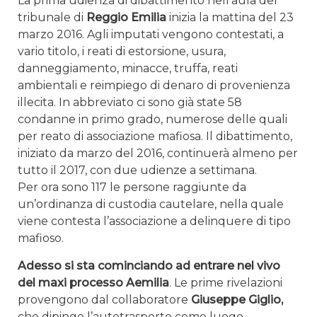
La prima udienza di dibattimento nell’aula del
tribunale di
Reggio Emilia
inizia la mattina del 23
marzo 2016. Agli imputati vengono contestati, a
vario titolo, i reati di estorsione, usura,
danneggiamento, minacce, truffa, reati
ambientali e reimpiego di denaro di provenienza
illecita. In abbreviato ci sono già state 58
condanne in primo grado, numerose delle quali
per reato di associazione mafiosa. Il dibattimento,
iniziato da marzo del 2016, continuerà almeno per
tutto il 2017, con due udienze a settimana.
Per ora sono 117 le persone raggiunte da
un’ordinanza di custodia cautelare, nella quale
viene contesta l’associazione a delinquere di tipo
mafioso.
Adesso si sta cominciando ad entrare nel vivo
del maxi processo Aemilia
. Le prime rivelazioni
provengono dal collaboratore
Giuseppe Giglio,
che dipinge l’autotrasporto come luogo