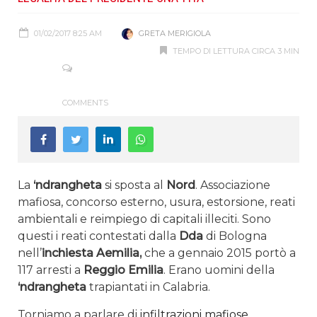
01/02/2017 8:25 AM
GRETA MERIGIOLA
TEMPO DI LETTURA CIRCA 3 MIN
COMMENTS
La
‘ndrangheta
si sposta al
Nord
. Associazione
mafiosa, concorso esterno, usura, estorsione, reati
ambientali e reimpiego di capitali illeciti. Sono
questi i reati contestati dalla
Dda
di Bologna
nell’
inchiesta Aemilia,
che a gennaio 2015 portò a
117 arresti a
Reggio Emilia
. Erano uomini della
‘ndrangheta
trapiantati in Calabria.
Torniamo a parlare di
infiltrazioni mafiose