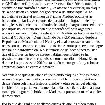
el CNE denunció otro ataque, en este caso cibernético, contra el
sistema de transmisión de datos. ¿Un ataque del exterior, un ataque
de la oposición en contra del gobierno o un autoataque? Algo
inquietante es que el régimen de Nicolás Maduro podría estar
buscando anular las elecciones del pasado domingo, donde hay
múltiples señalamientos de fraude electoral y el argumento sería usar
por supuesto, el supuesto “ataque cibernético” para organizar
nuevos comicios. El ataque referido por Maduro se trató de un DOS
(Denial Of Service – Denegación de Servicio) realizado desde la
República de Macedonia del Norte y el cual consiste en saturar las
redes con una enorme cantidad de tráfico espurio para evitar se logre
transmitir la información. No se trataría de un hecho inédito, sino
que el DOS es un tipo de ataque habitual que incluso se ha
registrado también en otros países, como sucedió en Hong Kong
durante las protestas de 2019, o también contra grandes y robustas
empresas como Telecom o Amazon.
Venezuela se queja de que está recibiendo ataques híbridos, pero al
mismo tiempo el aumento exponencial del fenómeno migratorio
desde Venezuela hacia Estados Unidos y otras partes del planeta,
también forma parte, en una medida nada desdeñable, de una clara
estrategia de guerra híbrida que Maduro ha puesto en marcha en los
últimos años.
Por lo que de igual que se dieron cuenta de que los ciberataques