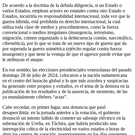
De acuerdo a la doctrina de la debida diligencia, si un Estado o
varios Estados, emplean actores no estatales contra otro Estado o
Estados, incurriría en responsabilidad internacional, toda vez que la
guerra híbrida, está prohibida en derecho internacional, la cual
utiliza toda clase de medios y procedimientos, como la fuerza
convencional o medios irregulares (insurgencia, terrorismo,
migración, crimen organizado o la delincuencia común, narcotráfico,
cibernética), por lo que se trata de un nuevo tipo de guerra que da
por superada la guerra asimétrica (ejército regular contra fuerza
insurgente) y que tiene la ventaja de que el agresor puede evitar que
le atribuyan el ataque.
En ese sentido; las elecciones presidenciales venezolanas del pasado
domingo 28 de julio de 2024, colocaron a la nación sudamericana
en el centro del huracán global y lo que más zozobra y suspicacias
ha generado entre propios y extraños, es el tema de la demora en la
publicación de los resultados y de la ausencia, de momento, de las
ya mundialmente célebres “actas”.
Cabe recordar, en primer lugar, una denuncia que pasó
desapercibida: en la jornada anterior a la votación, el gobierno
denunció un intento fallido de cometer un sabotaje eléctrico en la
subestación de Ureña, en Táchira, que habría producido una
interrupción crítica de la electricidad en varios estados a horas de
abrir los centros de votación, posteriormente en los días siguientes,