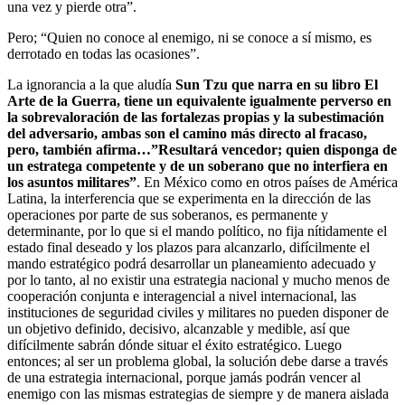
una vez y pierde otra”.
Pero; “Quien no conoce al enemigo, ni se conoce a sí mismo, es
derrotado en todas las ocasiones”.
La ignorancia a la que aludía
Sun Tzu que narra en su libro El
Arte de la Guerra, tiene un equivalente igualmente perverso en
la sobrevaloración de las fortalezas propias y la subestimación
del adversario, ambas son el camino más directo al fracaso,
pero, también afirma…”Resultará vencedor; quien disponga de
un estratega competente y de un soberano que no interfiera en
los asuntos militares”
. En México como en otros países de América
Latina, la interferencia que se experimenta en la dirección de las
operaciones por parte de sus soberanos, es permanente y
determinante, por lo que si el mando político, no fija nítidamente el
estado final deseado y los plazos para alcanzarlo, difícilmente el
mando estratégico podrá desarrollar un planeamiento adecuado y
por lo tanto, al no existir una estrategia nacional y mucho menos de
cooperación conjunta e interagencial a nivel internacional, las
instituciones de seguridad civiles y militares no pueden disponer de
un objetivo definido, decisivo, alcanzable y medible, así que
difícilmente sabrán dónde situar el éxito estratégico. Luego
entonces; al ser un problema global, la solución debe darse a través
de una estrategia internacional, porque jamás podrán vencer al
enemigo con las mismas estrategias de siempre y de manera aislada