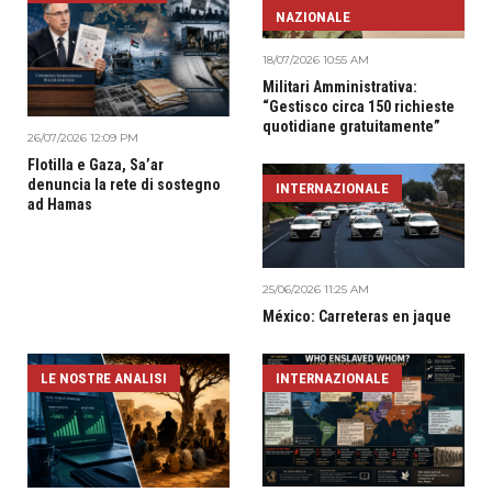
NAZIONALE
18/07/2026 10:55 AM
Militari Amministrativa:
“Gestisco circa 150 richieste
quotidiane gratuitamente”
26/07/2026 12:09 PM
Flotilla e Gaza, Sa’ar
denuncia la rete di sostegno
INTERNAZIONALE
ad Hamas
25/06/2026 11:25 AM
México: Carreteras en jaque
LE NOSTRE ANALISI
INTERNAZIONALE