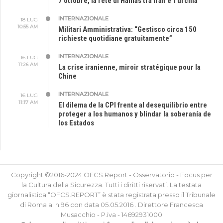
7 ottobre, la rete di Hamas tra Iran e Turchia
INTERNAZIONALE
18 LUG
10:55 AM
Militari Amministrativa: “Gestisco circa 150
richieste quotidiane gratuitamente”
INTERNAZIONALE
16 LUG
11:26 AM
La crise iranienne, miroir stratégique pour la
Chine
INTERNAZIONALE
16 LUG
11:17 AM
El dilema de la CPI frente al desequilibrio entre
proteger a los humanos y blindar la soberanía de
los Estados
Copyright ©2016-2024 OFCS.Report - Osservatorio - Focus per
la Cultura della Sicurezza. Tutti i diritti riservati. La testata
giornalistica “OFCS.REPORT” è stata registrata presso il Tribunale
di Roma al n.96 con data 05.05.2016 . Direttore Francesca
Musacchio - P.iva - 14692931000