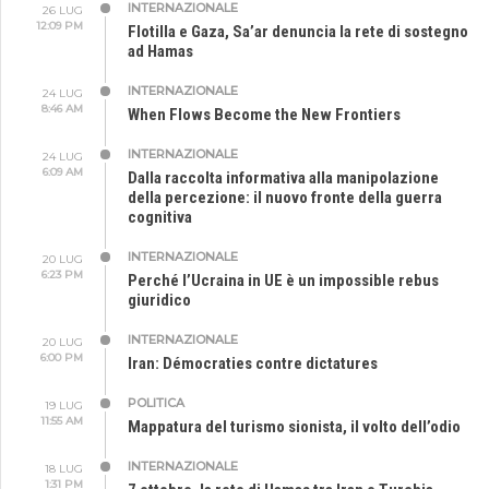
INTERNAZIONALE
26 LUG
12:09 PM
Flotilla e Gaza, Sa’ar denuncia la rete di sostegno
ad Hamas
INTERNAZIONALE
24 LUG
8:46 AM
When Flows Become the New Frontiers
INTERNAZIONALE
24 LUG
6:09 AM
Dalla raccolta informativa alla manipolazione
della percezione: il nuovo fronte della guerra
cognitiva
INTERNAZIONALE
20 LUG
6:23 PM
Perché l’Ucraina in UE è un impossible rebus
giuridico
INTERNAZIONALE
20 LUG
6:00 PM
Iran: Démocraties contre dictatures
POLITICA
19 LUG
11:55 AM
Mappatura del turismo sionista, il volto dell’odio
INTERNAZIONALE
18 LUG
1:31 PM