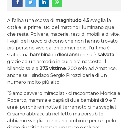
All’alba una scossa di
magnitudo 4.5
sveglia la
città e le prime luci del mattino illuminano quel
che resta. Polvere, macerie, resti di mobili e di vite.
I vigili del fuoco ci dicono che non hanno trovato
più persone vive da ieri pomeriggio, l’ultima è
stata una
bambina
di
dieci anni
che si è
salvata
grazie ad un armadio in cui si era nascosta. Il
bilancio sale a
273 vittime
, 200 solo ad Amatrice,
anche se il sindaco Sergio Pirozzi parla di un
numero molto più alto.
“Siamo davvero miracolati- ci raccontano Monica e
Roberto, mamma e papà di due bambini di 9 e 7
anni- perchè ieri notte il terremoto ci ha svegliati.
Ci siamo abbracciati nel letto ma poi subito
abbiamo svegliato i nostri bambini e per un pelo
siamo riusciti a trovare un varco e salvarci.