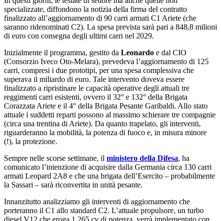
In questi giorni, le testate di settore ma anche quelle non
specializzate, diffondono la notizia della firma del contratto
finalizzato all’aggiornamento di 90 carri armati C1 Ariete (che
saranno ridenominati C2). La spesa prevista sarà pari a 848,8 milioni
di euro con consegna degli ultimi carri nel 2029.
Inizialmente il programma, gestito da
Leonardo
e dal CIO
(Consorzio Iveco Oto-Melara), prevedeva l’aggiornamento di 125
carri, compresi i due prototipi, per una spesa complessiva che
superava il miliardo di euro. Tale intervento doveva essere
finalizzato a ripristinare le capacità operative degli attuali tre
reggimenti carri esistenti, ovvero il 32° e 132° della Brigata
Corazzata Ariete e il 4° della Brigata Pesante Garibaldi. Allo stato
attuale i suddetti reparti possono al massimo schierare tre compagnie
(circa una trentina di Ariete). Da quanto trapelato, gli interventi,
riguarderanno la mobilità, la potenza di fuoco e, in misura minore
(!), la protezione.
Sempre nelle scorse settimane, il
ministero della Difesa
, ha
comunicato l’intenzione di acquisire dalla Germania circa 130 carri
armati Leopard 2A8 e che una brigata dell’Esercito – probabilmente
la Sassari – sarà riconvertita in unità pesante.
Innanzitutto analizziamo gli interventi di aggiornamento che
porteranno il C1 allo standard C2. L’attuale propulsore, un turbo
diesel V12 che eroga 1.265 cv di potenza, verrà implementato con