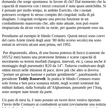
domanda che sorge spontanea: in favore di chi? Dal momento che la
capacità di manovra con i mezzi corazzati è stata quasi annichilita. Si
è pensato per molto tempo, in ambito Esercito, che i ruotati
potessero svolgere lo stesso compito dei cingolati: nulla di pù
sbagliato. I cingolati svolgono una precisa funzione in un
combattimento manovrato che, allo stato attuale, non può essere
rimpiazzata da alcun veicolo su ruote, per quanto prestante esso sia.
Prendiamo ad esempio le blindo Centauro. Questi mezzi sono coevi
del carro Ariete (metà degli anni ’80 dello scorso secolo) ma sono
entrati in servizio alcuni anni prima, nel 1992.
Pur disponendo, allora, di una buona potenza di fuoco (cannone da
105/52 mm) hanno una protezione limitata e scarse capacità di
movimento su terreni morbidi (fangosi, innevati, etc.), causa anche il
montaggio degli pneumatici R20 da 14”. Tuttavia costituivano degli
ottimi mezzi nelle missioni di pace, dove più che altro si doveva
“portare un grosso bastone e parlare gentilmente”, parafrasando il
presidente
Teddy Roosevelt
. In pratica le blindo Centauro erano
solo forma e ben poca sostanza infatti, negli scontri sostenuti dai
militari italiani, dalla Somalia all’Afghanistan, passando per l’Iraq,
sono sempre state tenute da parte.
Un paio di mesi fa, è stato postato un tweet dove veniva riportato
l’invio delle Centauro ai combattenti ucraini (ovviamente una notizia