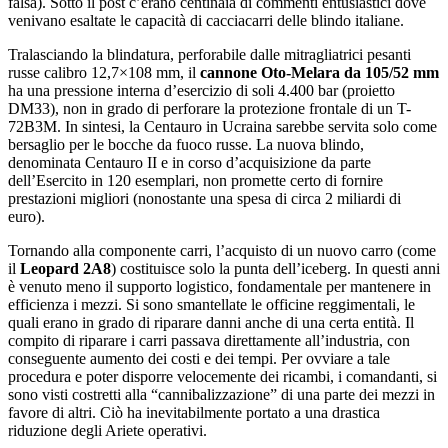
falsa). Sotto il post c’erano centinaia di commenti entusiastici dove
venivano esaltate le capacità di cacciacarri delle blindo italiane.
Tralasciando la blindatura, perforabile dalle mitragliatrici pesanti
russe calibro 12,7×108 mm, il
cannone Oto-Melara da 105/52 mm
ha una pressione interna d’esercizio di soli 4.400 bar (proietto
DM33), non in grado di perforare la protezione frontale di un T-
72B3M. In sintesi, la Centauro in Ucraina sarebbe servita solo come
bersaglio per le bocche da fuoco russe. La nuova blindo,
denominata Centauro II e in corso d’acquisizione da parte
dell’Esercito in 120 esemplari, non promette certo di fornire
prestazioni migliori (nonostante una spesa di circa 2 miliardi di
euro).
Tornando alla componente carri, l’acquisto di un nuovo carro (come
il
Leopard 2A8
) costituisce solo la punta dell’iceberg. In questi anni
è venuto meno il supporto logistico, fondamentale per mantenere in
efficienza i mezzi. Si sono smantellate le officine reggimentali, le
quali erano in grado di riparare danni anche di una certa entità. Il
compito di riparare i carri passava direttamente all’industria, con
conseguente aumento dei costi e dei tempi. Per ovviare a tale
procedura e poter disporre velocemente dei ricambi, i comandanti, si
sono visti costretti alla “cannibalizzazione” di una parte dei mezzi in
favore di altri. Ciò ha inevitabilmente portato a una drastica
riduzione degli Ariete operativi.