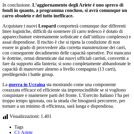
In conclusione.
L’aggiornamento degli Ariete è uno spreco di
fondi in quanto, a programma concluso, si avrà comunque un
carro obsoleto e del tutto inefficace.
Acquistare i nuovi
Leopard
comporterà comunque due differenti
linee logistiche, difficili da sostenere (il carro tedesco è dotato di
apparecchiature estremamente sofisticate e dall’utilizzo complesso) e
assai dispendiose. Il rischio è che si ripeta la condizione di non
essere in grado di provvedere alla corretta manutenzione dei carri,
con conseguente decadimento delle capacità operative. Poi mancano
le dottrine, ormai dimenticate dai nuovi ufficiali carristi, convertiti a
fare da supporto alla fanteria; si sono completamente abbandonate le
capacità di manovrare almeno a livello compagnia (13 carri),
predilegendo i battle group.
La
guerra in Ucraina
sta mostrando come una componente
corazzata efficace ed efficiente sia imprenscindibile se si vogliono
conquistare e mantenere parti del fronte. L’Esercito Italiano l’ha per
troppo tempo ignorata, ora la strada che bisognerà percorrere, per
tornare a un minimo di efficienza, sarà lunga e dispendiosa.
Visualizzazioni:
1.401
Tags
C1 Ariete