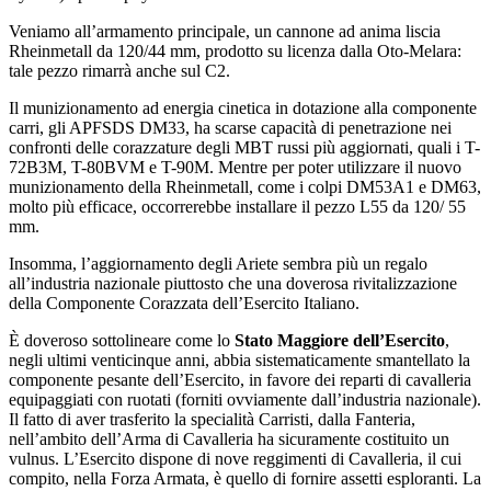
Veniamo all’armamento principale, un cannone ad anima liscia
Rheinmetall da 120/44 mm, prodotto su licenza dalla Oto-Melara:
tale pezzo rimarrà anche sul C2.
Il munizionamento ad energia cinetica in dotazione alla componente
carri, gli APFSDS DM33, ha scarse capacità di penetrazione nei
confronti delle corazzature degli MBT russi più aggiornati, quali i T-
72B3M, T-80BVM e T-90M. Mentre per poter utilizzare il nuovo
munizionamento della Rheinmetall, come i colpi DM53A1 e DM63,
molto più efficace, occorrerebbe installare il pezzo L55 da 120/ 55
mm.
Insomma, l’aggiornamento degli Ariete sembra più un regalo
all’industria nazionale piuttosto che una doverosa rivitalizzazione
della Componente Corazzata dell’Esercito Italiano.
È doveroso sottolineare come lo
Stato Maggiore dell’Esercito
,
negli ultimi venticinque anni, abbia sistematicamente smantellato la
componente pesante dell’Esercito, in favore dei reparti di cavalleria
equipaggiati con ruotati (forniti ovviamente dall’industria nazionale).
Il fatto di aver trasferito la specialità Carristi, dalla Fanteria,
nell’ambito dell’Arma di Cavalleria ha sicuramente costituito un
vulnus. L’Esercito dispone di nove reggimenti di Cavalleria, il cui
compito, nella Forza Armata, è quello di fornire assetti esploranti. La