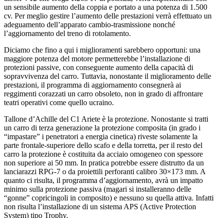
un sensibile aumento della coppia e portato a una potenza di 1.500
cv. Per meglio gestire l’aumento delle prestazioni verrà effettuato un
adeguamento dell’apparato cambio-trasmissione nonché
l’aggiornamento del treno di rotolamento.
Diciamo che fino a qui i miglioramenti sarebbero opportuni: una
maggiore potenza del motore permetterebbe l’installazione di
protezioni passive, con conseguente aumento della capacità di
sopravvivenza del carro. Tuttavia, nonostante il miglioramento delle
prestazioni, il programma di aggiornamento consegnerà ai
reggimenti corazzati un carro obsoleto, non in grado di affrontare
teatri operativi come quello ucraino.
Tallone d’Achille del C1 Ariete è la protezione. Nonostante si tratti
un carro di terza generazione la protezione composita (in grado i
“impastare” i penetratori a energia cinetica) riveste solamente la
parte frontale-superiore dello scafo e della torretta, per il resto del
carro la protezione è costituita da acciaio omogeneo con spessore
non superiore ai 50 mm. In pratica potrebbe essere distrutto da un
lanciarazzi RPG-7 o da proiettili perforanti calibro 30×173 mm. A
quanto ci risulta, il programma d’aggiornamento, avrà un impatto
minimo sulla protezione passiva (magari si installeranno delle
“gonne” copricingoli in composito) e nessuno su quella attiva. Infatti
non risulta l’installazione di un sistema APS (Active Protection
System) tipo Trophy.