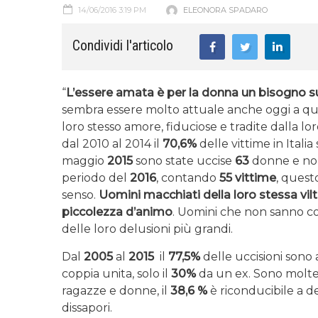
14/06/2016 3:19 PM
ELEONORA SPADARO
Condividi l'articolo
“
L’essere amata è per la donna un bisogno s
sembra essere molto attuale anche oggi a qua
loro stesso amore, fiduciose e tradite dalla lo
dal 2010 al 2014 il
70,6%
delle vittime in Itali
maggio
2015
sono state uccise
63
donne e nono
periodo del
2016
, contando
55 vittime
, quest
senso.
Uomini macchiati della loro stessa vil
piccolezza d’animo
. Uomini che non sanno co
delle loro delusioni più grandi.
Dal
2005
al
2015
il
77,5%
delle uccisioni sono 
coppia unita, solo il
30%
da un ex. Sono moltep
ragazze e donne, il
38,6 %
è riconducibile a del
dissapori.