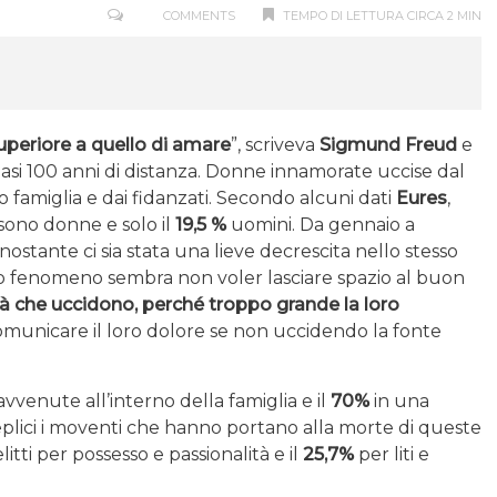
COMMENTS
TEMPO DI LETTURA CIRCA 2 MIN
uperiore a quello di amare
”, scriveva
Sigmund Freud
e
si 100 anni di distanza. Donne innamorate uccise dal
ro famiglia e dai fidanzati. Secondo alcuni dati
Eures
,
a sono donne e solo il
19,5 %
uomini. Da gennaio a
stante ci sia stata una lieve decrescita nello stesso
o fenomeno sembra non voler lasciare spazio al buon
tà che uccidono, perché troppo grande la loro
municare il loro dolore se non uccidendo la fonte
avvenute all’interno della famiglia e il
70%
in una
lici i moventi che hanno portano alla morte di queste
itti per possesso e passionalità e il
25,7%
per liti e