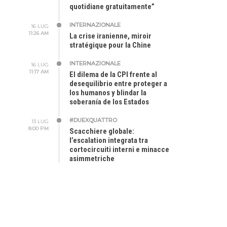
quotidiane gratuitamente”
INTERNAZIONALE
16 LUG
11:26 AM
La crise iranienne, miroir
stratégique pour la Chine
INTERNAZIONALE
16 LUG
11:17 AM
El dilema de la CPI frente al
desequilibrio entre proteger a
los humanos y blindar la
soberanía de los Estados
#DUEXQUATTRO
13 LUG
8:00 PM
Scacchiere globale:
l’escalation integrata tra
cortocircuiti interni e minacce
asimmetriche