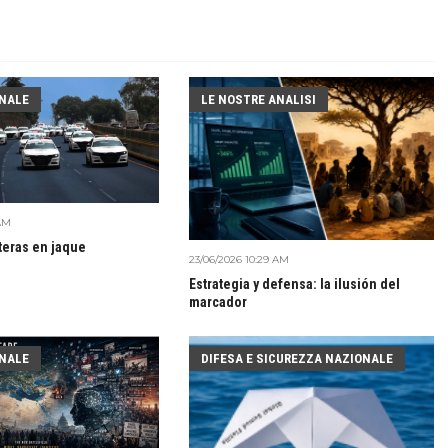
NALE
LE NOSTRE ANALISI
 AM
teras en jaque
23/06/2026 10:29 AM
Estrategia y defensa: la ilusión del
marcador
NALE
DIFESA E SICUREZZA NAZIONALE