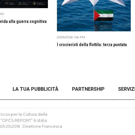
 PM
brida alla guerra cognitiva
20/05/2026 1:56 PM
I crocieristi della flottila: terza puntata
LA TUA PUBBLICITÀ
PARTNERSHIP
SERVIZ
NZA FILTRI
CHECKOUT
ORDER CONFIRMATION
cus per la Cultura della
tica “OFCS.REPORT” è stata
 05.05.2016 . Direttore Francesca