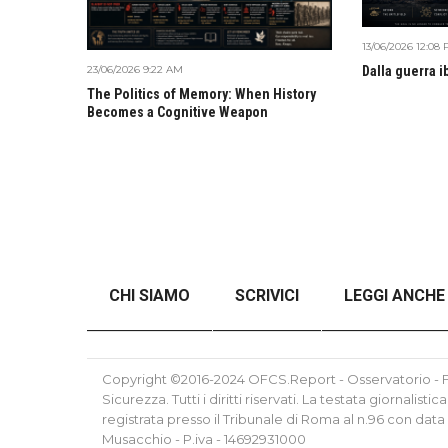
13/06/2026 12:08
23/06/2026 9:22 AM
Dalla guerra i
The Politics of Memory: When History
Becomes a Cognitive Weapon
CHI SIAMO
SCRIVICI
LEGGI ANCHE
ANALISI DEL CONFLITTO RUSSO-UCRAINO SE
Copyright ©2016-2024 OFCS.Report - Osservatorio - Fo
Sicurezza. Tutti i diritti riservati. La testata giornalis
registrata presso il Tribunale di Roma al n.96 con data
Musacchio - P.iva - 14692931000