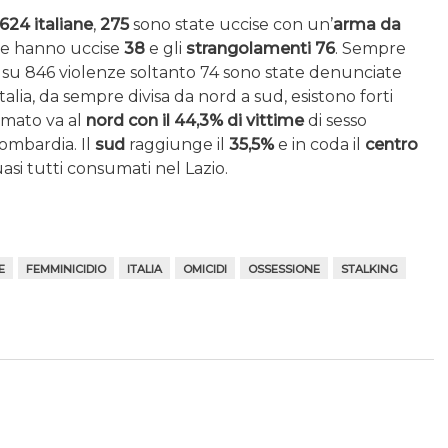
624 italiane
,
275
sono state uccise con un’
arma da
e hanno uccise
38
e gli
strangolamenti 76
. Sempre
, su 846 violenze soltanto 74 sono state denunciate
Italia, da sempre divisa da nord a sud, esistono forti
primato va al
nord con il 44,3% di vittime
di sesso
ombardia. Il
sud
raggiunge il
35,5%
e in coda il
centro
uasi tutti consumati nel Lazio.
E
FEMMINICIDIO
ITALIA
OMICIDI
OSSESSIONE
STALKING