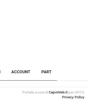
I
ACCOUNT
PART
ORDER FAILED
BACK TO TOP
Portale a cura di
CapoWeb.it
per OFCS
Privacy Policy