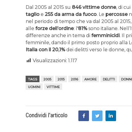
Dal 2005 al 2015 su
846 vittime donne
, di cui
taglio
e
255 da arma da fuoco
. Le
percosse
n
nel periodo di tempo che va dal 2005 al 2015
alle
forze dell’ordine
: l
‘81%
sono italiane. Nell’
differenze anche in tema di
femminicidi
. Il 
femminile, dando il primo posto proprio alla L
Italia con il 20,1%
dei delitti verso le donne, q
Visualizzazioni:
1.117
TAGS
2005
2015
2016
AMORE
DELITTI
DONN
UOMINI
VITTIME
Condividi l'articolo