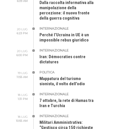
6:09 AM
Dalla raccolta informativa alla
manipolazione della
percezione: il nuovo fronte
della guerra cognitiva
INTERNAZIONALE
20 LUG
6:23 PM
Perché l’Ucraina in UE è un
impossible rebus giuridico
INTERNAZIONALE
20 LUG
6:00 PM
Iran: Démocraties contre
dictatures
POLITICA
19 LUG
11:55 AM
Mappatura del turismo
sionista, il volto dell’odio
INTERNAZIONALE
18 LUG
1:31 PM
7 ottobre, la rete di Hamas tra
Iran e Turchia
INTERNAZIONALE
18 LUG
10:55 AM
Militari Amministrativa:
“Gestisco circa 150 richieste