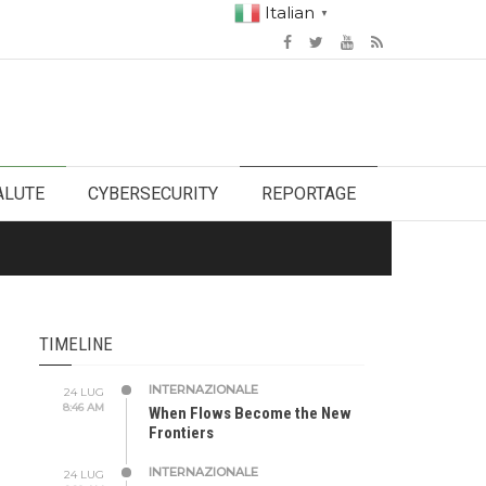
Italian
▼
ALUTE
CYBERSECURITY
REPORTAGE
TIMELINE
INTERNAZIONALE
24 LUG
8:46 AM
When Flows Become the New
Frontiers
INTERNAZIONALE
24 LUG