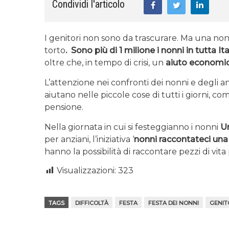
Condividi l'articolo
I genitori non sono da trascurare. Ma una nonn
torto
.
Sono più di 1 milione i nonni in tutta
Ita
oltre che, in tempo di crisi, un
aiuto
economi
L’attenzione nei confronti dei nonni e degli an
aiutano nelle piccole cose di tutti i giorni, c
pensione.
Nella giornata in cui si festeggianno i nonni
U
per anziani, l’iniziativa ‘
nonni raccontateci una 
hanno la possibilità di raccontare pezzi di vita 
Visualizzazioni:
323
TAGS
DIFFICOLTÀ
FESTA
FESTA DEI NONNI
GENIT