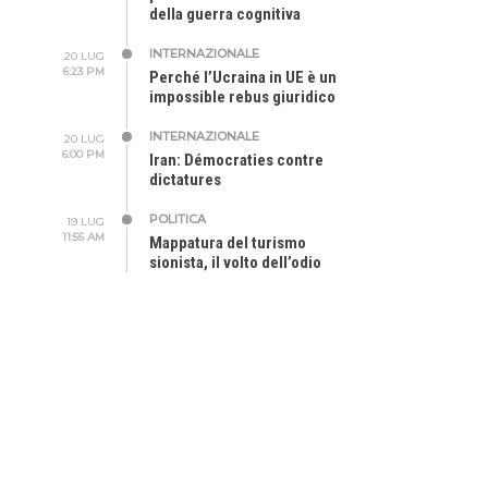
della guerra cognitiva
INTERNAZIONALE
20 LUG
6:23 PM
Perché l’Ucraina in UE è un
impossible rebus giuridico
INTERNAZIONALE
20 LUG
6:00 PM
Iran: Démocraties contre
dictatures
POLITICA
19 LUG
11:55 AM
Mappatura del turismo
sionista, il volto dell’odio