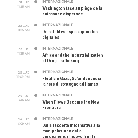
INTERNAZIONALE
31 LUG
11:25 AM
Washington face au piège de la
puissance dispersée
INTERNAZIONALE
28 LUG
11:35 AM
De satélites espía a gemelos
digitales
INTERNAZIONALE
28 LUG
11:25 AM
Africa and the Industrialization
of Drug Trafficking
INTERNAZIONALE
26 LUG
12:09 PM
Flotilla e Gaza, Sa’ar denuncia
la rete di sostegno ad Hamas
INTERNAZIONALE
24 LUG
8:46 AM
When Flows Become the New
Frontiers
INTERNAZIONALE
24 LUG
6:09 AM
Dalla raccolta informativa alla
manipolazione della
percezione: il nuovo fronte