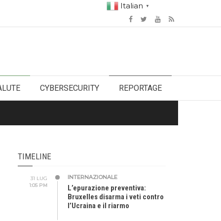
Italian
▼
ALUTE
CYBERSECURITY
REPORTAGE
TIMELINE
INTERNAZIONALE
31 LUG
1:05 PM
L’epurazione preventiva:
Bruxelles disarma i veti contro
l’Ucraina e il riarmo