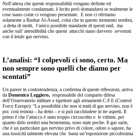
Nell’attesa che queste responsabilità vengano definite ed
eventualmente condannate, è lecito però domandarsi se realmente le
cose siano come ci vengono presentate. E non ci riferiamo
solamente a Bashar Al-Assad, colui che in questo momento sembra,
a detta di molti, l’unico possibile mandante di questi raid, ma
anche sull’ attendibilità che questi attacchi siano davvero avvenuti
con il letale gas nervino.
L’analisi: “I colpevoli ci sono, certo. Ma
non sempre sono quelli che diamo per
scontati”
Un parere in controtendenza, a conferma di queste riflessioni, arriva
da
Domenico Leggiero,
responsabile del comparto difesa
dell’Osservatorio militare e ispettore agli armamenti C.F.E (Control
Force Europe): “La possibilità che non si tratti di gas nervino, non è
poi così remota – ha detto – e si può racchiudere in tre aspetti. Il
primo è che l’attacco è stato troppo circoscritto e le vittime, per
quanto dirlo sembri una bestemmia, sono state poche. Il gas sarin,
che è un particolare gas nervino privo di colore, odore o sapore, ha
una tossicità talmente elevata che basta un’esposizione piccolissima