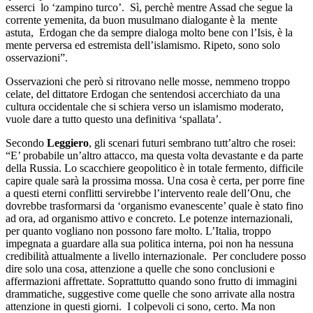
esserci lo ‘zampino turco’. Sì, perchè mentre Assad che segue la
corrente yemenita, da buon musulmano dialogante è la mente
astuta, Erdogan che da sempre dialoga molto bene con l’Isis, è la
mente perversa ed estremista dell’islamismo. Ripeto, sono solo
osservazioni”.
Osservazioni che però si ritrovano nelle mosse, nemmeno troppo
celate, del dittatore Erdogan che sentendosi accerchiato da una
cultura occidentale che si schiera verso un islamismo moderato,
vuole dare a tutto questo una definitiva ‘spallata’.
Secondo
Leggiero
, gli scenari futuri sembrano tutt’altro che rosei:
“E’ probabile un’altro attacco, ma questa volta devastante e da parte
della Russia. Lo scacchiere geopolitico è in totale fermento, difficile
capire quale sarà la prossima mossa. Una cosa è certa, per porre fine
a questi eterni conflitti servirebbe l’intervento reale dell’Onu, che
dovrebbe trasformarsi da ‘organismo evanescente’ quale è stato fino
ad ora, ad organismo attivo e concreto. Le potenze internazionali,
per quanto vogliano non possono fare molto. L’Italia, troppo
impegnata a guardare alla sua politica interna, poi non ha nessuna
credibilità attualmente a livello internazionale. Per concludere posso
dire solo una cosa, attenzione a quelle che sono conclusioni e
affermazioni affrettate. Soprattutto quando sono frutto di immagini
drammatiche, suggestive come quelle che sono arrivate alla nostra
attenzione in questi giorni. I colpevoli ci sono, certo. Ma non