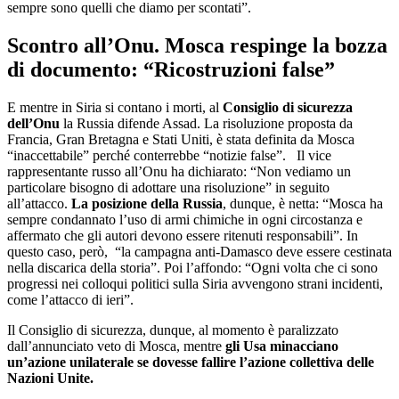
sempre sono quelli che diamo per scontati”.
Scontro all’Onu. Mosca respinge la bozza
di documento: “Ricostruzioni false”
E mentre in Siria si contano i morti, al
Consiglio di sicurezza
dell’Onu
la Russia difende Assad. La risoluzione proposta da
Francia, Gran Bretagna e Stati Uniti, è stata definita da Mosca
“inaccettabile” perché conterrebbe “notizie false”. Il vice
rappresentante russo all’Onu ha dichiarato: “Non vediamo un
particolare bisogno di adottare una risoluzione” in seguito
all’attacco.
La posizione della Russia
, dunque, è netta: “Mosca ha
sempre condannato l’uso di armi chimiche in ogni circostanza e
affermato che gli autori devono essere ritenuti responsabili”. In
questo caso, però, “la campagna anti-Damasco deve essere cestinata
nella discarica della storia”. Poi l’affondo: “Ogni volta che ci sono
progressi nei colloqui politici sulla Siria avvengono strani incidenti,
come l’attacco di ieri”.
Il Consiglio di sicurezza, dunque, al momento è paralizzato
dall’annunciato veto di Mosca, mentre
gli Usa minacciano
un’azione unilaterale se dovesse fallire l’azione collettiva delle
Nazioni Unite.