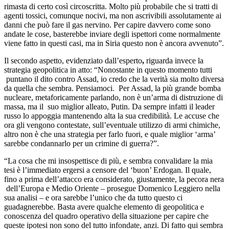
rimasta di certo così circoscritta. Molto più probabile che si tratti di
agenti tossici, comunque nocivi, ma non ascrivibili assolutamente ai
danni che può fare il gas nervino. Per capire davvero come sono
andate le cose, basterebbe inviare degli ispettori come normalmente
viene fatto in questi casi, ma in Siria questo non è ancora avvenuto”.
Il secondo aspetto, evidenziato dall’esperto
,
riguarda invece la
strategia geopolitica in atto: “Nonostante in questo momento tutti
puntano il dito contro Assad, io credo che la verità sia molto diversa
da quella che sembra. Pensiamoci. Per Assad, la più grande bomba
nucleare, metaforicamente parlando, non è un’arma di distruzione di
massa, ma il suo miglior alleato, Putin. Da sempre infatti il leader
russo lo appoggia mantenendo alta la sua credibilità. Le accuse che
ora gli vengono contestate, sull’eventuale utilizzo di armi chimiche,
altro non è che una strategia per farlo fuori, e quale miglior ‘arma’
sarebbe condannarlo per un crimine di guerra?”.
“La cosa che mi insospettisce di più, e sembra convalidare la mia
tesi è l’immediato ergersi a censore del ‘buon’ Erdogan. Il quale,
fino a prima dell’attacco era considerato, giustamente, la pecora nera
dell’Europa e Medio Oriente – prosegue Domenico Leggiero nella
sua analisi – e ora sarebbe l’unico che da tutto questo ci
guadagnerebbe. Basta avere qualche elemento di geopolitica e
conoscenza del quadro operativo della situazione per capire che
queste ipotesi non sono del tutto infondate, anzi. Di fatto qui sembra