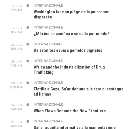
INTERNAZIONALE
31 LUG
11:25 AM
Washington face au piège de la puissance
dispersée
INTERNAZIONALE
31 LUG
11:17 AM
¿México se pacifica o se calla por miedo?
INTERNAZIONALE
28 LUG
11:35 AM
De satélites espía a gemelos digitales
INTERNAZIONALE
28 LUG
11:25 AM
Africa and the Industrialization of Drug
Trafficking
INTERNAZIONALE
26 LUG
12:09 PM
Flotilla e Gaza, Sa’ar denuncia la rete di sostegno
ad Hamas
INTERNAZIONALE
24 LUG
8:46 AM
When Flows Become the New Frontiers
INTERNAZIONALE
24 LUG
6:09 AM
Dalla raccolta informativa alla manipolazione