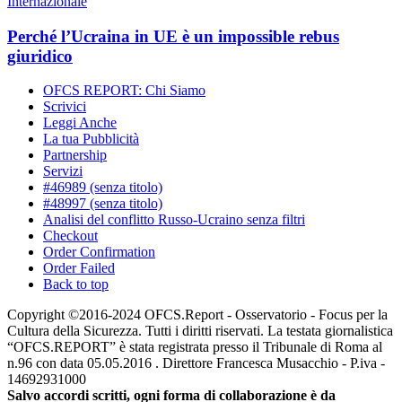
Internazionale
Perché l’Ucraina in UE è un impossible rebus
giuridico
OFCS REPORT: Chi Siamo
Scrivici
Leggi Anche
La tua Pubblicità
Partnership
Servizi
#46989 (senza titolo)
#48997 (senza titolo)
Analisi del conflitto Russo-Ucraino senza filtri
Checkout
Order Confirmation
Order Failed
Back to top
Copyright ©2016-2024 OFCS.Report - Osservatorio - Focus per la
Cultura della Sicurezza. Tutti i diritti riservati. La testata giornalistica
“OFCS.REPORT” è stata registrata presso il Tribunale di Roma al
n.96 con data 05.05.2016 . Direttore Francesca Musacchio - P.iva -
14692931000
Salvo accordi scritti, ogni forma di collaborazione è da