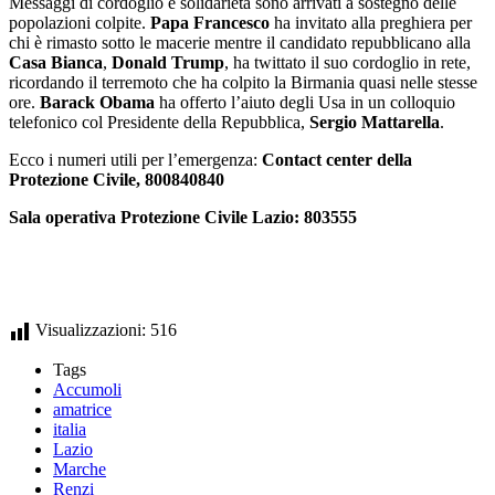
Messaggi di cordoglio e solidarietà sono arrivati a sostegno delle
popolazioni colpite.
Papa Francesco
ha invitato alla preghiera per
chi è rimasto sotto le macerie mentre il candidato repubblicano alla
Casa Bianca
,
Donald Trump
, ha twittato il suo cordoglio in rete,
ricordando il terremoto che ha colpito la Birmania quasi nelle stesse
ore.
Barack Obama
ha offerto l’aiuto degli Usa in un colloquio
telefonico col Presidente della Repubblica,
Sergio Mattarella
.
Ecco i numeri utili per l’emergenza:
Contact center della
Protezione Civile, 800840840
Sala operativa Protezione Civile Lazio: 803555
Visualizzazioni:
516
Tags
Accumoli
amatrice
italia
Lazio
Marche
Renzi