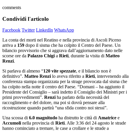
comments
Condividi l'articolo
Facebook
Twitter
LinkedIn
WhatsApp
La conta dei morti nel Reatino e nella provincia di Ascoli Piceno
arriva a
159
dopo il sisma che ha colpito il Centro del Paese. Un
bilancio provvisorio che si aggrava dall’aggiornamento dato nelle
scorse ore da
Palazzo Chigi
a
Rieti
, durante la visita di
Matteo
Renzi
.
Si parlava di almeno “
120 vite spezzate
, e il bilancio non è
definitivo”.
Matteo Renzi
lo aveva riferito a
Rieti
, intervenendo alla
conferenza stampa organizzata per la strage provocata dal sisma che
ha colpito nella notte il centro del Paese. “Domani – ha aggiunto il
Presidente del Consiglio – sarà indetto il Consiglio dei Ministri per i
primi provvedimenti”.
Renzi
ha parlato della necessità del
raccoglimento e del dolore, ma poi si dovrà pensare alla
ricostruzione quando partirà “una sfida contro noi stessi”.
Una scossa di
6.0 magnitudo
ha distrutto le città di
Amatrice
e
Accumoli
nella provincia di
Rieti
. Alle 3:36 del 24 agosto le strade
hanno cominciato a tremare, le case a crollare e le strade a