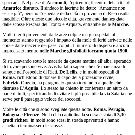
spaccarsi. Nel paese di
Accumoli
, l’epicentro; il centro della città di
Amatrice
distrutto. Il sindaco in lacrime ha detto: “Amatrice non
esiste più”, persino l’ospedale della città in provincia di Rieti risulta
inagibile. Oltre queste due piccole città, gravemente danneggiata
dalle scosse Pescara del Tronto e Arquata, entrambe nelle
Marche
.
Molti i feriti provenienti dalle aree colpite ma gli ospedali al
momento stanno reggendo l’impatto della mole di feriti arrivate nelle
corsie dalle macerie dei paesi colpiti. Il numero di dispersi è ancora
imprecisato mentre
nelle Marche gli sfollati toccano quota 1500
.
Si sta scavando sotto le macerie da questa mattina all’alba, sperando
di trovare persone vive. Avis ha fatto sapere che c’è mancanza di
sangue nell’ospedale di Rieti,
De Lellis
, e in molti ospedali di
Roma
, richiedono di donare Il capo della protezione civile,
Fabrizio Curcio
, ha paragonato questo terremoto a quello che
distrusse
L’Aquila
. Lo stesso ha chiesto in conferenza un aiuto da
parte di tutti, specificando di evitare il più possibile la via Salaria che
serve per il passaggio veloce dei soccorsi.
Molte le città che si sono svegliate questa notte.
Roma
,
Perugia
,
Bologna
e
Firenze
. Nella città capitolina la scossa è stata di
3,30
gradi richter
, in molti sono scesi in strada spaventati e hanno
aspettato terminassero le scosse.