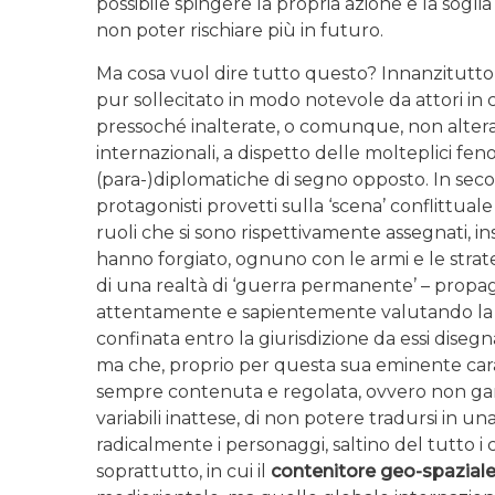
possibile spingere la propria azione e la soglia
non poter rischiare più in futuro.
Ma cosa vuol dire tutto questo? Innanzitutto 
pur sollecitato in modo notevole da attori 
pressoché inalterate, o comunque, non alterat
internazionali, a dispetto delle molteplici 
(para-)diplomatiche di segno opposto. In seco
protagonisti provetti sulla ‘scena’ conflittua
ruoli che si sono rispettivamente assegnati, insi
hanno forgiato, ognuno con le armi e le strat
di una realtà di ‘guerra permanente’ – propagan
attentamente e sapientemente valutando la 
confinata entro la giurisdizione da essi diseg
ma che, proprio per questa sua eminente carat
sempre contenuta e regolata, ovvero non gara
variabili inattese, di non potere tradursi in 
radicalmente i personaggi, saltino del tutto i c
soprattutto, in cui il
contenitore geo-spaziale