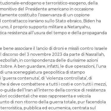
istituzionale-endogeno e terroristico-esogeno, della
ammonitivo del Presidente americano in occasione
rtamente costituito l’osservanza di un copione
l contrattacco iraniano sullo Stato ebraico, Biden ha
uno, il proprio supporto militare a Netanyahu,
tica resistenza all’usura del tempo e della propaganda
 bene associare il lancio di droni e missili contro Israele
el discorso del 3 novembre 2023 da parte di Nasrallah,
ezbollah, in corrispondenza delle durissime azioni
ottobre. A ben guardare, infatti, le due operazioni, l’una
rno di una sceneggiatura geopolitica di stampo
‘guerra contenuta’, di ‘violenza controllata’, di
e si deve combattere a tutti i costi e con tutti i mezzi,
-guida dell’Iran all’interno della cornice di resistenza
alori occidentali che esso rappresenta e veicola
punto di non ritorno della guerra totale, pur facendola
terroristica, pubblica ed ecumenica, centrata sul