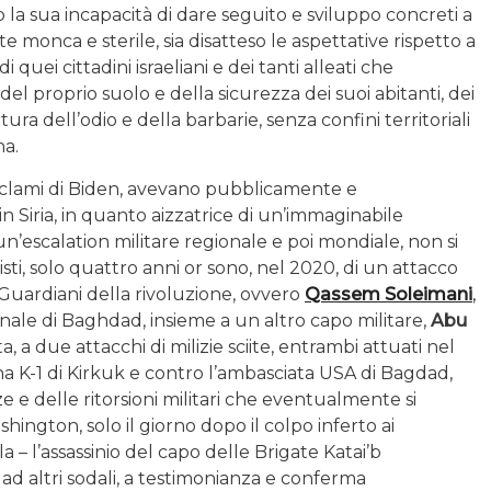
 la sua incapacità di dare seguito e sviluppo concreti a
e monca e sterile, sia disatteso le aspettative rispetto a
quei cittadini israeliani e dei tanti alleati che
el proprio suolo e della sicurezza dei suoi abitanti, dei
tura dell’odio e della barbarie, senza confini territoriali
na.
 proclami di Biden, avevano pubblicamente e
n Siria, in quanto aizzatrice di un’immaginabile
un’escalation militare regionale e poi mondiale, non si
isti, solo quattro anni or sono, nel 2020, di un attacco
 Guardiani della rivoluzione, ovvero
Qassem Soleimani
,
nale di Baghdad, insieme a un altro capo militare,
Abu
lta, a due attacchi di milizie sciite, entrambi attuati nel
a K-1 di Kirkuk e contro l’ambasciata USA di Bagdad,
e delle ritorsioni militari che eventualmente si
ngton, solo il giorno dopo il colpo inferto ai
 – l’assassinio del capo delle Brigate Katai’b
 e ad altri sodali, a testimonianza e conferma