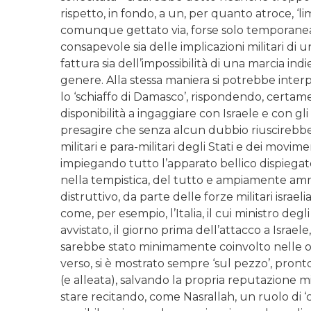
rispetto, in fondo, a un, per quanto atroce, ‘li
comunque gettato via, forse solo temporaneam
consapevole sia delle implicazioni militari di 
fattura sia dell’impossibilità di una marcia in
genere. Alla stessa maniera si potrebbe interp
lo ‘schiaffo di Damasco’, rispondendo, certam
disponibilità a ingaggiare con Israele e con gli
presagire che senza alcun dubbio riuscirebbe a
militari e para-militari degli Stati e dei movime
impiegando tutto l’apparato bellico dispiegat
nella tempistica, del tutto e ampiamente ammi
distruttivo, da parte delle forze militari israeli
come, per esempio, l’Italia, il cui ministro d
avvistato, il giorno prima dell’attacco a Isr
sarebbe stato minimamente coinvolto nelle op
verso, si è mostrato sempre ‘sul pezzo’, pronto 
(e alleata), salvando la propria reputazione mi
stare recitando, come Nasrallah, un ruolo di ‘