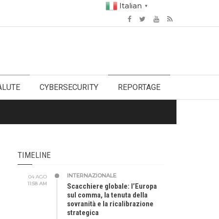
Italian
▼
ALUTE
CYBERSECURITY
REPORTAGE
TIMELINE
INTERNAZIONALE
04 AGO
11:58 AM
Scacchiere globale: l’Europa
sul comma, la tenuta della
sovranità e la ricalibrazione
strategica