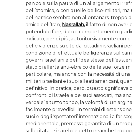
panico e sulla paura di un allargamento irrefr
dell’atomica, o con quelle bellico-militari, ma
del nemico sembra non allontanarsi troppo dall
amico dell’Iran,
Nasrallah,
il fatto di non aver
potendolo fare, dato il comportamento giudica
indicato, per di più, autoritorsivamente come 
delle violenze subite dai cittadini israeliani 
condizione di effettuale belligeranza sul cam
governi israeliani e dell’idea stessa dell’esis
stato di allerta anti-ebraico delle sue forze mil
particolare, ma anche con la necessità di una
militari israeliani e i suoi alleati americani, 
definitivo. In pratica, però, questo significava 
confronti di Israele e dei suoi associati, ma a
verbale’ a tutto tondo, la volontà di un argin
facilmente prevedibili in termini di estensione
suoi e dagli ‘spettatori’ internazionali a far
mediorientale, premessa garantita di un trop
sollecitata – si sarebbe detto neanche troppo 