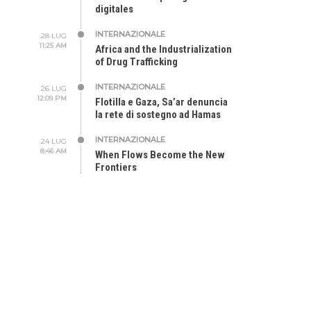
digitales
INTERNAZIONALE
28 LUG
11:25 AM
Africa and the Industrialization
of Drug Trafficking
INTERNAZIONALE
26 LUG
12:09 PM
Flotilla e Gaza, Sa’ar denuncia
la rete di sostegno ad Hamas
INTERNAZIONALE
24 LUG
8:46 AM
When Flows Become the New
Frontiers