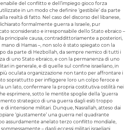
enabile del conflitto e dell’impiego gioco forza
 utilizzate in un modo che definire ‘gestibile’ da parte
a realtà di fatto. Nel caso del discorso del libanese,
 dichiarato formalmente guerra a Israele, pur
to sconsiderato e irresponsabile dello Stato ebraico –
la principale causa, contraddittoriamente a posteriori,
per mano di Hamas –, non solo è stato spiegato con la
po da parte di Hezbollah, da sempre nemico di tutti i
tenza di uno Stato ebraico, e con la permanenza di uno
itari in generale, e di quelle sul confine israeliano, in
 più oculata organizzazione non tanto per affrontare i
quanto soprattutto per infliggere loro un colpo feroce e
da un lato, confermare la propria costitutiva ostilità nei
nche esprimere, sotto le mentite spoglie della ‘guerra
amento strategico di una guerra dagli esiti troppo
 e di intensione militari. Dunque, Nasrallah, atteso dai
 scoppiare ‘giustamente’ una guerra nel quadrante
po assurdamente anelato terzo conflitto mondiale,
sommessamente – dagli eccessi militari israeliani