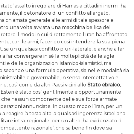
mitato’ assalto irregolare di Hamas a cittadini inermi, ha
ente, il detonatore di un conflitto allargato,
una chiamata generale alle armi di tale spessore e
dietro una volta avviata una macchina bellica del
retare il modo in cui direttamente l’Iran ha affrontato
ente, con le armi, facendo così intendere la sua piena
 Usa un qualsiasi conflitto pluri-laterale, e anche a far
 far convergere in sé la molteplicità delle sigle
nti e delle organizzazioni islamico-islamistici, ma
o secondo una formula operativa, sia nelle modalità sia
nistrabile e governabile, in senso intercettativo e
ane, così come da altri Paesi vicini allo
Stato ebraico
,
egli Esteri è stato così gentilmente e opportunamente
aele, che nessun componente delle sue forze armate
erazioni annunciate. In questo modo l’Iran, per un
a reagire ‘a testa alta’ a qualsiasi ingerenza israeliana
litare intra-regionale, per un altro, ha evidenziato di
combattente razionale’, che sa bene fin dove sia