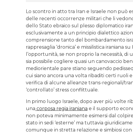
Lo scontro in atto tra Iran e Israele non può 
delle recenti occorrenze militari che li vedon
dello Stato ebraico sul plesso diplomatico ira
esclusivamente a un principio dialettico azi
comprensione tanto del bombardamento israeli
rappresaglia ‘dronica’ e missilistica iraniana su 
l’opportunità, se non proprio la necessità, di 
sia possibile cogliere quasi un canovaccio ben
mediorientale pare stiano seguendo pedissequa
cui siano ancora una volta ribaditi certi ruoli 
verifica di alcune alleanze trans-regionali/tran
‘controllato’ stress conflittuale.
In primo luogo Israele, dopo aver più volte rib
una
corposa regia iraniana
e il supporto econ
non poteva minimamente esimersi dal colpire,
stato in sedi ‘esterne’ ma tuttavia giuridicamen
comunque in stretta relazione e simbiosi con i