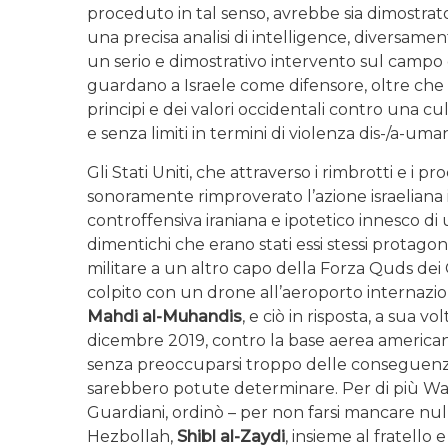
proceduto in tal senso, avrebbe sia dimostrato
una precisa analisi di intelligence, diversament
un serio e dimostrativo intervento sul campo di 
guardano a Israele come difensore, oltre che d
principi e dei valori occidentali contro una cul
e senza limiti in termini di violenza dis-/a-uma
Gli Stati Uniti, che attraverso i rimbrotti e i
sonoramente rimproverato l’azione israeliana i
controffensiva iraniana e ipotetico innesco di 
dimentichi che erano stati essi stessi protagon
militare a un altro capo della Forza Quds dei
colpito con un drone all’aeroporto internazio
Mahdi al-Muhandis
, e ciò in risposta, a sua vo
dicembre 2019, contro la base aerea american
senza preoccuparsi troppo delle conseguenze 
sarebbero potute determinare. Per di più Washi
Guardiani, ordinò – per non farsi mancare nulla
Hezbollah,
Shibl al-Zaydi
, insieme al fratello