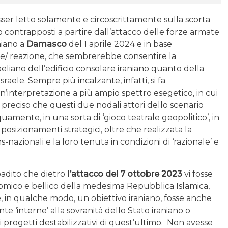
esser letto solamente e circoscrittamente sulla scorta
o contrapposti a partire dall’attacco delle forze armate
niano a
Damasco
del 1 aprile 2024 e in base
one/ reazione, che sembrerebbe consentire la
ano dell’edificio consolare iraniano quanto della
Israele. Sempre più incalzante, infatti, si fa
un’interpretazione a più ampio spettro esegetico, in cui
 preciso che questi due nodali attori dello scenario
mente, in una sorta di ‘gioco teatrale geopolitico’, in
e posizionamenti strategici, oltre che realizzata la
s-nazionali e la loro tenuta in condizioni di ‘razionale’ e
adito che dietro l
’attacco del 7 ottobre 2023
vi fosse
omico e bellico della medesima Repubblica Islamica,
 in qualche modo, un obiettivo iraniano, fosse anche
te ‘interne’ alla sovranità dello Stato iraniano o
 progetti destabilizzativi di quest’ultimo. Non avesse