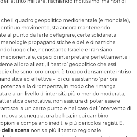
 dell’attrito militare, rischiando moltissimo, ma non di
che il quadro geopolitico mediorientale (e mondiale),
in continuo movimento, sta ancora mantenendo
e al punto da farle deflagrare, certe solidarietà
fenomenologie propagandistiche e delle dinamiche
ndo luogo che, nonostante Israele e Iran siano
le mediorientale, capaci di interpretare perfettamente i
eme ai loro alleati, il ‘teatro’ geopolitico che essi
egie che sono loro propri, è troppo densamente intriso
distica ed effettiva –, di cui essi stanno ‘per ora’
potenza e la dirompenza, in modo che rimanga
nata e a un livello di intensità più o mendo moderata,
teristica denotativa, non assicura di poter essere
ntisce, a un certo punto e nel caso dell’intervento di
una nuova sceneggiatura bellica, in cui cambino
opioni e compaiano inediti e più pericolosi registi. E,
 della scena
non sia più il teatro regionale