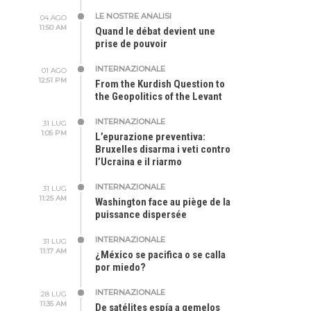
LE NOSTRE ANALISI
04 AGO
11:50 AM
Quand le débat devient une
prise de pouvoir
INTERNAZIONALE
01 AGO
12:51 PM
From the Kurdish Question to
the Geopolitics of the Levant
INTERNAZIONALE
31 LUG
1:05 PM
L’epurazione preventiva:
Bruxelles disarma i veti contro
l’Ucraina e il riarmo
INTERNAZIONALE
31 LUG
11:25 AM
Washington face au piège de la
puissance dispersée
INTERNAZIONALE
31 LUG
11:17 AM
¿México se pacifica o se calla
por miedo?
INTERNAZIONALE
28 LUG
11:35 AM
De satélites espía a gemelos