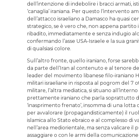
dell’intenzione di indebolire i bracci armati, 
‘canaglia’ iraniana. Per questo l’intervento 
dell’attacco israeliano a Damasco ha quasi ce
strategico, se è vero che, non appena partito i
ribadito, immediatamente e senza indugio alc
confermando l’asse USA-Israele e la sua grani
di qualsiasi colore.
Sull’altro fronte, quello iraniano, forse sarebbe
da parte dell’Iran al contenuto e al tenore d
leader del movimento libanese filo-iraniano H
militari israeliane in risposta al pogrom del 7 
militare, l’altra mediatica, si situano all’inte
prettamente iraniano che parla soprattutto di 
‘inasprimento frenato’, insomma di una lotta ch
per avvalorare (propagandisticamente) il ruolo
islamica allo Stato ebraico e al complesso di v
nell’area mediorientale, ma senza valicare il 
assaggiare o con le armi della comunicazione 