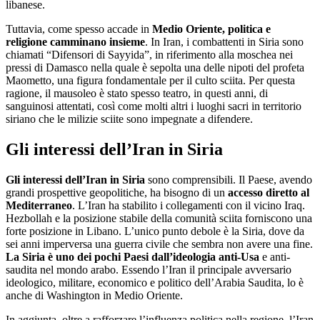
libanese.
Tuttavia, come spesso accade in
Medio Oriente, politica e
religione camminano insieme
. In Iran, i combattenti in Siria sono
chiamati “Difensori di Sayyida”, in riferimento alla moschea nei
pressi di Damasco nella quale è sepolta una delle nipoti del profeta
Maometto, una figura fondamentale per il culto sciita. Per questa
ragione, il mausoleo è stato spesso teatro, in questi anni, di
sanguinosi attentati, così come molti altri i luoghi sacri in territorio
siriano che le milizie sciite sono impegnate a difendere.
Gli interessi dell’Iran in Siria
Gli interessi dell’Iran in Siria
sono comprensibili. Il Paese, avendo
grandi prospettive geopolitiche, ha bisogno di un
accesso diretto al
Mediterraneo
. L’Iran ha stabilito i collegamenti con il vicino Iraq.
Hezbollah e la posizione stabile della comunità sciita forniscono una
forte posizione in Libano. L’unico punto debole è la Siria, dove da
sei anni imperversa una guerra civile che sembra non avere una fine.
La Siria è uno dei pochi Paesi dall’ideologia anti-Usa
e anti-
saudita nel mondo arabo. Essendo l’Iran il principale avversario
ideologico, militare, economico e politico dell’Arabia Saudita, lo è
anche di Washington in Medio Oriente.
In aggiunta, oltre a rafforzare l’influenza politica nella regione, l’Iran