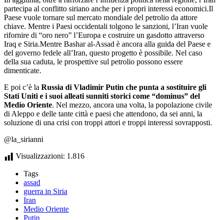
partecipa al conflitto siriano anche per i propri interessi economici.Il
Paese vuole tornare sul mercato mondiale del petrolio da attore
chiave. Mentre i Paesi occidentali tolgono le sanzioni, l’Iran vuole
rifornire di “oro nero” l’Europa e costruire un gasdotto attraverso
Iraq e Siria.Mentre Bashar al-Assad è ancora alla guida del Paese e
del governo fedele all’Iran, questo progetto è possibile. Nel caso
della sua caduta, le prospettive sul petrolio possono essere
dimenticate.
E poi c’è la
Russia di Vladimir Putin che punta a sostituire gli
Stati Uniti e i suoi alleati sunniti storici come “dominus” del
Medio Oriente
. Nel mezzo, ancora una volta, la popolazione civile
di Aleppo e delle tante città e paesi che attendono, da sei anni, la
soluzione di una crisi con troppi attori e troppi interessi sovrapposti.
@la_sirianni
Visualizzazioni:
1.816
Tags
assad
guerra in Siria
Iran
Medio Oriente
Putin