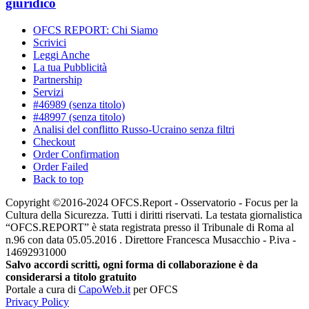
giuridico
OFCS REPORT: Chi Siamo
Scrivici
Leggi Anche
La tua Pubblicità
Partnership
Servizi
#46989 (senza titolo)
#48997 (senza titolo)
Analisi del conflitto Russo-Ucraino senza filtri
Checkout
Order Confirmation
Order Failed
Back to top
Copyright ©2016-2024 OFCS.Report - Osservatorio - Focus per la
Cultura della Sicurezza. Tutti i diritti riservati. La testata giornalistica
“OFCS.REPORT” è stata registrata presso il Tribunale di Roma al
n.96 con data 05.05.2016 . Direttore Francesca Musacchio - P.iva -
14692931000
Salvo accordi scritti, ogni forma di collaborazione è da
considerarsi a titolo gratuito
Portale a cura di
CapoWeb.it
per OFCS
Privacy Policy