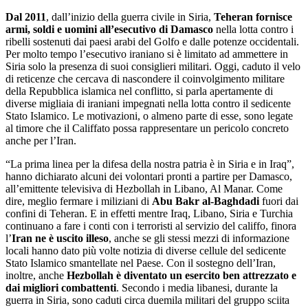
Dal 2011
, dall’inizio della guerra civile in Siria,
Teheran fornisce
armi, soldi e uomini all’esecutivo di Damasco
nella lotta contro i
ribelli sostenuti dai paesi arabi del Golfo e dalle potenze occidentali.
Per molto tempo l’esecutivo iraniano si è limitato ad ammettere in
Siria solo la presenza di suoi consiglieri militari. Oggi, caduto il velo
di reticenze che cercava di nascondere il coinvolgimento militare
della Repubblica islamica nel conflitto, si parla apertamente di
diverse migliaia di iraniani impegnati nella lotta contro il sedicente
Stato Islamico. Le motivazioni, o almeno parte di esse, sono legate
al timore che il Califfato possa rappresentare un pericolo concreto
anche per l’Iran.
“La prima linea per la difesa della nostra patria è in Siria e in Iraq”,
hanno dichiarato alcuni dei volontari pronti a partire per Damasco,
all’emittente televisiva di Hezbollah in Libano, Al Manar. Come
dire, meglio fermare i miliziani di
Abu Bakr al-Baghdadi
fuori dai
confini di Teheran. E in effetti mentre Iraq, Libano, Siria e Turchia
continuano a fare i conti con i terroristi al servizio del califfo, finora
l’
Iran ne è uscito illeso
, anche se gli stessi mezzi di informazione
locali hanno dato più volte notizia di diverse cellule del sedicente
Stato Islamico smantellate nel Paese. Con il sostegno dell’Iran,
inoltre, anche
Hezbollah è diventato un esercito ben attrezzato e
dai migliori combattenti
. Secondo i media libanesi, durante la
guerra in Siria, sono caduti circa duemila militari del gruppo sciita