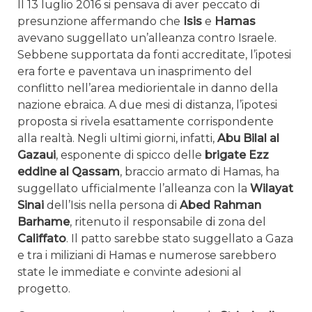
Il 13 luglio 2016 si pensava di aver peccato di
presunzione affermando che
Isis
e
Hamas
avevano suggellato un’alleanza contro Israele.
Sebbene supportata da fonti accreditate, l’ipotesi
era forte e paventava un inasprimento del
conflitto nell’area mediorientale in danno della
nazione ebraica. A due mesi di distanza, l’ipotesi
proposta si rivela esattamente corrispondente
alla realtà. Negli ultimi giorni, infatti,
Abu Bilal al
Gazaui
, esponente di spicco delle
brigate Ezz
eddine al Qassam
, braccio armato di Hamas, ha
suggellato ufficialmente l’alleanza con la
Wilayat
Sinai
dell’Isis nella persona di
Abed Rahman
Barhame
, ritenuto il responsabile di zona del
Califfato
. Il patto sarebbe stato suggellato a Gaza
e tra i miliziani di Hamas e numerose sarebbero
state le immediate e convinte adesioni al
progetto.