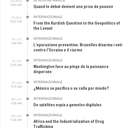
LE NOSTRE ANALISI
04 AGO
11:50 AM
Quand le débat devient une prise de pouvoir
INTERNAZIONALE
01 AGO
12:51 PM
From the Kurdish Question to the Geopolitics of
the Levant
INTERNAZIONALE
31 LUG
1:05 PM
L’epurazione preventiva: Bruxelles disarma i veti
contro l’Ucraina e il riarmo
INTERNAZIONALE
31 LUG
11:25 AM
Washington face au piège de la puissance
dispersée
INTERNAZIONALE
31 LUG
11:17 AM
¿México se pacifica o se calla por miedo?
INTERNAZIONALE
28 LUG
11:35 AM
De satélites espía a gemelos digitales
INTERNAZIONALE
28 LUG
11:25 AM
Africa and the Industrialization of Drug
Trafficking