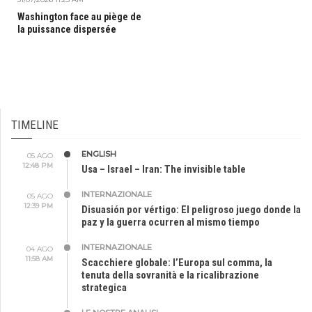
Washington face au piège de
la puissance dispersée
TIMELINE
ENGLISH
05 AGO
12:48 PM
Usa – Israel – Iran: The invisible table
INTERNAZIONALE
05 AGO
12:39 PM
Disuasión por vértigo: El peligroso juego donde la
paz y la guerra ocurren al mismo tiempo
INTERNAZIONALE
04 AGO
11:58 AM
Scacchiere globale: l’Europa sul comma, la
tenuta della sovranità e la ricalibrazione
strategica