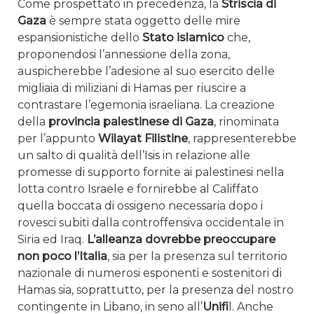
Come prospettato in precedenza, la
Striscia di
Gaza
è sempre stata oggetto delle mire
espansionistiche dello
Stato islamico
che,
proponendosi l’annessione della zona,
auspicherebbe l’adesione al suo esercito delle
migliaia di miliziani di Hamas per riuscire a
contrastare l’egemonia israeliana. La creazione
della
provincia palestinese di Gaza
, rinominata
per l’appunto
Wilayat Filistine
, rappresenterebbe
un salto di qualità dell’Isis in relazione alle
promesse di supporto fornite ai palestinesi nella
lotta contro Israele e fornirebbe al Califfato
quella boccata di ossigeno necessaria dopo i
rovesci subiti dalla controffensiva occidentale in
Siria ed Iraq.
L’alleanza dovrebbe preoccupare
non poco l’Italia
, sia per la presenza sul territorio
nazionale di numerosi esponenti e sostenitori di
Hamas sia, soprattutto, per la presenza del nostro
contingente in Libano, in seno all’
Unifi
l. Anche