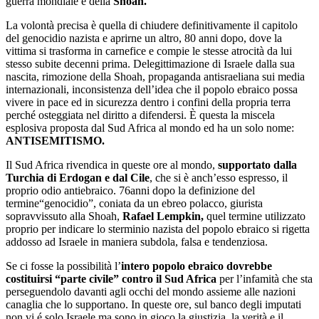
guerra mondiale e della
Shoah.
La volontà precisa è quella di chiudere definitivamente il capitolo
del genocidio nazista e aprirne un altro, 80 anni dopo, dove la
vittima si trasforma in carnefice e compie le stesse atrocità da lui
stesso subite decenni prima. Delegittimazione di Israele dalla sua
nascita, rimozione della Shoah, propaganda antisraeliana sui media
internazionali, inconsistenza dell’idea che il popolo ebraico possa
vivere in pace ed in sicurezza dentro i confini della propria terra
perché osteggiata nel diritto a difendersi. È questa la miscela
esplosiva proposta dal Sud Africa al mondo ed ha un solo nome:
ANTISEMITISMO.
Il Sud Africa rivendica in queste ore al mondo,
supportato dalla
Turchia di Erdogan e dal Cile
, che si è anch’esso espresso, il
proprio odio antiebraico. 76anni dopo la definizione del
termine“genocidio”, coniata da un ebreo polacco, giurista
sopravvissuto alla Shoah,
Rafael Lempkin,
quel termine utilizzato
proprio per indicare lo sterminio nazista del popolo ebraico si rigetta
addosso ad Israele in maniera subdola, falsa e tendenziosa.
Se ci fosse la possibilità l’
intero popolo ebraico dovrebbe
costituirsi “parte civile” contro il Sud Africa
per l’infamità che sta
perseguendolo davanti agli occhi del mondo assieme alle nazioni
canaglia che lo supportano. In queste ore, sul banco degli imputati
non vi é solo Israele ma sono in gioco la giustizia, la verità e il