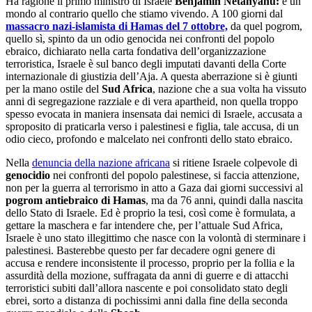
Ha ragione il primo ministro di Israele
Benjamin Netanyahu:
è un
mondo al contrario quello che stiamo vivendo. A 100 giorni dal
massacro nazi-islamista di Hamas del 7 ottobre,
da quel pogrom,
quello sì, spinto da un odio genocida nei confronti del popolo
ebraico, dichiarato nella carta fondativa dell’organizzazione
terroristica, Israele è sul banco degli imputati davanti della Corte
internazionale di giustizia dell’Aja. A questa aberrazione si è giunti
per la mano ostile del
Sud Africa
, nazione che a sua volta ha vissuto
anni di segregazione razziale e di vera apartheid, non quella troppo
spesso evocata in maniera insensata dai nemici di Israele, accusata a
sproposito di praticarla verso i palestinesi e figlia, tale accusa, di un
odio cieco, profondo e malcelato nei confronti dello stato ebraico.
Nella
denuncia della nazione africana
si ritiene Israele colpevole di
genocidio
nei confronti del popolo palestinese, si faccia attenzione,
non per la guerra al terrorismo in atto a Gaza dai giorni successivi al
pogrom antiebraico di Hamas
, ma da 76 anni, quindi dalla nascita
dello Stato di Israele. Ed è proprio la tesi, così come è formulata, a
gettare la maschera e far intendere che, per l’attuale Sud Africa,
Israele è uno stato illegittimo che nasce con la volontà di sterminare i
palestinesi. Basterebbe questo per far decadere ogni genere di
accusa e rendere inconsistente il processo, proprio per la follia e la
assurdità della mozione, suffragata da anni di guerre e di attacchi
terroristici subiti dall’allora nascente e poi consolidato stato degli
ebrei, sorto a distanza di pochissimi anni dalla fine della seconda