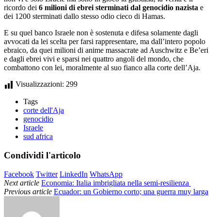
ricordo dei
6 milioni di ebrei sterminati dal genocidio nazista
e
dei 1200 sterminati dallo stesso odio cieco di Hamas.
E su quel banco Israele non è sostenuta e difesa solamente dagli
avvocati da lei scelta per farsi rappresentare, ma dall’intero popolo
ebraico, da quei milioni di anime massacrate ad Auschwitz e Be’eri
e dagli ebrei vivi e sparsi nei quattro angoli del mondo, che
combattono con lei, moralmente al suo fianco alla corte dell’Aja.
Visualizzazioni:
299
Tags
corte dell'Aja
genocidio
Israele
sud africa
Condividi l'articolo
Facebook
Twitter
LinkedIn
WhatsApp
Next article
Economia: Italia imbrigliata nella semi-resilienza
Previous article
Ecuador: un Gobierno corto; una guerra muy larga