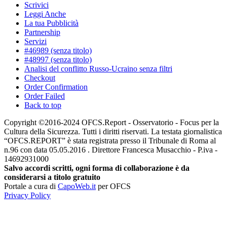
Scrivici
Leggi Anche
La tua Pubblicità
Partnership
Servizi
#46989 (senza titolo)
#48997 (senza titolo)
Analisi del conflitto Russo-Ucraino senza filtri
Checkout
Order Confirmation
Order Failed
Back to top
Copyright ©2016-2024 OFCS.Report - Osservatorio - Focus per la
Cultura della Sicurezza. Tutti i diritti riservati. La testata giornalistica
“OFCS.REPORT” è stata registrata presso il Tribunale di Roma al
n.96 con data 05.05.2016 . Direttore Francesca Musacchio - P.iva -
14692931000
Salvo accordi scritti, ogni forma di collaborazione è da
considerarsi a titolo gratuito
Portale a cura di
CapoWeb.it
per OFCS
Privacy Policy