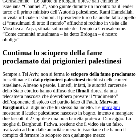
Gerusalemme”. Le parole di Erdogan, riprese dall’emittente
israeliana “Channel 2”, sono giunte durante un incontro tra il leader
turco e il primo ministro dell’Autorità palestinese, Rami Hamdallah,
in visita ufficiale a Istanbul. Il presidente turco ha anche fatto appello
ai “musulmani di tutto il mondo” affinché si rechino in visita alla
Moschea al Aqsa, situata sul monte del Tempio a Gerusalemme.
“Come comunità musulmana – ha detto Erdogan – è nostro
obbligo”.
Continua lo sciopero della fame
proclamato dai prigionieri palestinesi
Sempre a Tel Aviv, non si ferma lo
sciopero della fame
proclamato
tre settimane fa
dai prigionieri palestinesi
rinchiusi nelle carceri
israeliane. Almeno a parole. Lunedì, infatti, le autorità carcerarie
dello Stato ebraico hanno diffuso due
filmati
ripresi da una
telecamera nascosta che dovrebbero provare il “tradimento”
dell’esponente di spicco del partito laico di Fatah,
Marwan
Barghouti
, al digiuno che lui stesso ha indetto. Le
immagini
mostrano il leader palestinese nascosto in bagno, intento a mangiare
due biscotti il 27 aprile e una nota barretta proteica il 5 maggio. La
moglie di Barghouti, Fadwa, sostiene che il video sia un falso,
realizzato ad hoc dalle autorità carcerarie israeliane che hanno il
compito di fermare lo sciopero con qualunque mezzo.