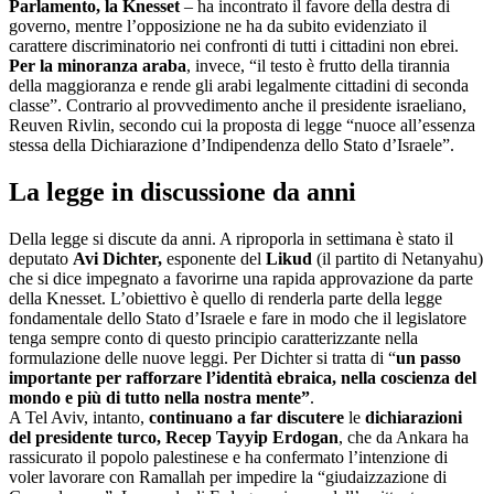
Parlamento, la Knesset
– ha incontrato il favore della destra di
governo, mentre l’opposizione ne ha da subito evidenziato il
carattere discriminatorio nei confronti di tutti i cittadini non ebrei.
Per la minoranza araba
, invece, “il testo è frutto della tirannia
della maggioranza e rende gli arabi legalmente cittadini di seconda
classe”. Contrario al provvedimento anche il presidente israeliano,
Reuven Rivlin, secondo cui la proposta di legge “nuoce all’essenza
stessa della Dichiarazione d’Indipendenza dello Stato d’Israele”.
La legge in discussione da anni
Della legge si discute da anni. A riproporla in settimana è stato il
deputato
Avi Dichter,
esponente del
Likud
(il partito di Netanyahu)
che si dice impegnato a favorirne una rapida approvazione da parte
della Knesset. L’obiettivo è quello di renderla parte della legge
fondamentale dello Stato d’Israele e fare in modo che il legislatore
tenga sempre conto di questo principio caratterizzante nella
formulazione delle nuove leggi. Per Dichter si tratta di “
un passo
importante per rafforzare l’identità ebraica, nella coscienza del
mondo e più di tutto nella nostra mente”
.
A Tel Aviv, intanto,
continuano a far discutere
le
dichiarazioni
del presidente turco, Recep Tayyip Erdogan
, che da Ankara ha
rassicurato il popolo palestinese e ha confermato l’intenzione di
voler lavorare con Ramallah per impedire la “giudaizzazione di