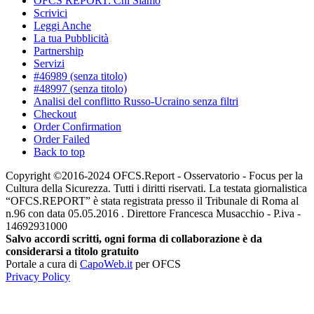
OFCS REPORT: Chi Siamo
Scrivici
Leggi Anche
La tua Pubblicità
Partnership
Servizi
#46989 (senza titolo)
#48997 (senza titolo)
Analisi del conflitto Russo-Ucraino senza filtri
Checkout
Order Confirmation
Order Failed
Back to top
Copyright ©2016-2024 OFCS.Report - Osservatorio - Focus per la
Cultura della Sicurezza. Tutti i diritti riservati. La testata giornalistica
“OFCS.REPORT” è stata registrata presso il Tribunale di Roma al
n.96 con data 05.05.2016 . Direttore Francesca Musacchio - P.iva -
14692931000
Salvo accordi scritti, ogni forma di collaborazione è da
considerarsi a titolo gratuito
Portale a cura di
CapoWeb.it
per OFCS
Privacy Policy