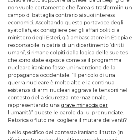
corso è lecito supporre la presenza di Beijing che
non vuole certamente che l’area si trasformi in un
campo di battaglia contrario ai suoi interessi
economici. Ascoltando questo portavoce degli
ayatollah, ex consigliere per gli affari politici al
ministero degli Esteri, già ambasciatore in Etiopia e
responsabile in patria di un dipartimento ‘diritti
umani’, si rimane colpiti dalla logica delle sue tesi
che sono state esposte come se il programma
nucleare iraniano fosse un’invenzione della
propaganda occidentale. “Il pericolo di una
guerra nucleare è molto alto e la continua
esistenza di armi nucleari aggrava le tensioni nel
contesto della sicurezza internazionale,
rappresentando una
grave minaccia per
l’umanità
” queste le parole da lui pronunciate.
Retorica o fiuto nel cogliere il mutare dei venti?
Nello specifico del contesto iraniano il tutto (in
riferimento anche alle ultime considerazioni