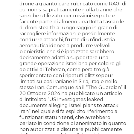
drone a quanto pare rubricato come RA01 di
cui non si sa praticamente nulla tranne che
sarebbe utilizzato per missioni segrete e
facente parte di almeno una flotta tascabile
di droni stealth a lungo raggio in grado di
raccogliere informazioni e possibilmente
condurre attacchi, frutto di un’industria
aeronautica idonea a produrre velivoli
pionieristici che si è ipotizzato sarebbero
decisamente adatti a supportare una
grande operazione israeliana per colpire gli
obiettivi di Teheran, come peraltro già
sperimentato con i ripetuti blitz seppur
limitati su basi iraniane in Siria, Iraq e nello
stesso Iran. Comunque sia il “The Guardian” il
20 Ottobre 2024 ha pubblicato un articolo
di intitolato “US investigates leaked
documents alleging Israel
plans to attack
Iran
” nel quale si fa esplicito riferimento a
funzionari statunitensi, che avrebbero
parlato in condizione di anonimato in quanto
non autorizzati a discutere pubblicamente