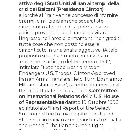
attivo degli Stati Uniti all’Iran ai tempi della
crisi dei Balcani (Presidenza Clinton)
allorché all’Iran venne concesso di rifornire
di armi le milizie islamiche separatiste,
giungendo al punto di supervisionare i
carichi provenienti dall’Iran per evitare
l’ingresso nell’area di armamenti ‘non graditi’:
tutte cose che non possono essere
dimenticate in una analisi oggettiva. (A tale
proposito si legga quanto emerso da un
importante articolo del 16 Gennaio 1997,
intitolato “Extended Bosnia Mission
Endangers U.S. Troops: Clinton-Approved
Iranian Arms Transfers Help Turn Bosnia
into
Militant Islamic Base
”, facente riferimento al
Report ufficiale preparato dal
Committee
on International Relations
della
U.S. House
of Representatives
datato 10 Ottobre 1996
ed intitolato
“
Final Report of the Select
Subcommittee to Investigate the United
State role in Iranian arms transfers to Croatia
and Bosnia (“The Iranian
Green Light