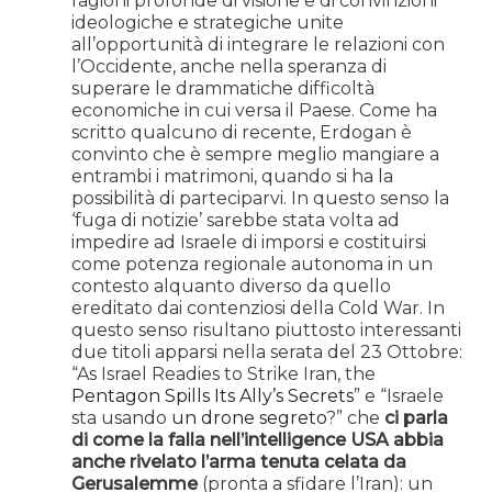
ragioni profonde di visione e di convinzioni
ideologiche e strategiche unite
all’opportunità di integrare le relazioni con
l’Occidente, anche nella speranza di
superare le drammatiche difficoltà
economiche in cui versa il Paese. Come ha
scritto qualcuno di recente, Erdogan è
convinto che è sempre meglio mangiare a
entrambi i matrimoni, quando si ha la
possibilità di parteciparvi. In questo senso la
‘fuga di notizie’ sarebbe stata volta ad
impedire ad Israele di imporsi e costituirsi
come potenza regionale autonoma in un
contesto alquanto diverso da quello
ereditato dai contenziosi della Cold War. In
questo senso risultano piuttosto interessanti
due titoli apparsi nella serata del 23 Ottobre:
“As Israel Readies to Strike Iran, the
Pentagon Spills Its Ally’s Secrets
” e “Israele
sta usando
un drone segreto
?” che
ci parla
di come la falla nell’intelligence USA abbia
anche rivelato l’arma tenuta celata da
Gerusalemme
(pronta a sfidare l’Iran): un