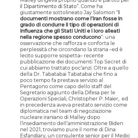
Malley dirigeva proprio quando è partito per
il Dipartimento di Stato
”. Come ha
giustamente sottolineato Jay Salomon “
I
documenti mostrano come l’Iran fosse in
grado di condurre il tipo di operazioni di
influenza che gli Stati Uniti e i loro alleati
nella regione spesso conducono
”: una
osservazione che rafforza e conforta le
perplessità che circondano la strana –ed è
lecito supporre sospetta– recente
pubblicazione dei documenti Top Secret di
cui abbiamo trattato poc’anzi. Oltre a quello
della Dr. Tabatabai Tabatabai che fino a
poco tempo fa prestava servizio al
Pentagono come capo dello staff del
Segretario aggiunto della Difesa per le
Operazioni Speciali, Christopher P. Maier, ed
in precedenza aveva prestato servizio come
diplomatica nel team di negoziazione
nucleare iraniano di Malley dopo
l’insediamento dell’amministrazione Biden
nel 2021, troviamo pure il nome di Dina
Esfandiary, un consulente senior per il Medio