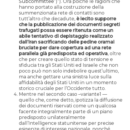
Subcommittee
”)“). Ora poiché le ragioni che
hanno portato alla costruzione della
summenzionata rete di contatti sono
tutt’altro che decadute,
è lecito supporre
che la pubblicazione dei documenti segreti
trafugati possa essere ritenuta come un
abile tentativo di depistaggio realizzato
dall’Iran sacrificando delle pedine oramai
bruciate per dare copertura ad una rete
parallela già predisposta ed operativa
, oltre
che per creare quello stato di tensione e
sfiducia tra gli Stati Uniti ed Israele che non
poco può non solo indebolire quest’ultimo,
ma anche gettare una sinistra luce sulla
affidabilità degli Stati Uniti in un momento
storico cruciale per l’Occidente tutto.
Mentre nel secondo caso –variante1 —
quello che, come detto, ipotizza la diffusione
dei documenti riservati come un qualcosa
facente integralmente parte di un piano
predisposto unilateralmente
dall’Intelligence statunitense per precise
esigenze di interesse nazionale, nonché