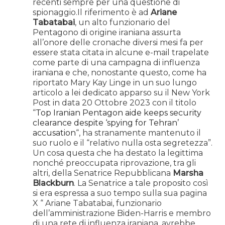
recenti sempre per una questione di
spionaggio.Il riferimento è ad
Ariane
Tabatabai
, un alto funzionario del
Pentagono di origine iraniana assurta
all’onore delle cronache diversi mesi fa per
essere stata citata in alcune e-mail trapelate
come parte di una campagna di influenza
iraniana e che, nonostante questo, come ha
riportato Mary Kay Linge in un suo lungo
articolo a lei dedicato apparso su il New York
Post in data 20 Ottobre 2023 con il titolo
“
Top Iranian Pentagon aide keeps security
clearance despite ‘spying for Tehran’
accusation
“, ha stranamente mantenuto il
suo ruolo e il “relativo nulla osta segretezza”.
Un cosa questa che ha destato la legittima
nonché preoccupata riprovazione, tra gli
altri, della Senatrice Repubblicana
Marsha
Blackburn
. La Senatrice a tale proposito così
si era espressa a suo tempo sulla sua pagina
X “ Ariane Tabatabai, funzionario
dell’amministrazione Biden-Harris e membro
di una rete di influenza iraniana, avrebbe