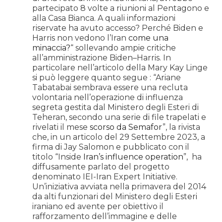
partecipato 8 volte a riunioni al Pentagono e
alla Casa Bianca. A quali informazioni
riservate ha avuto accesso? Perché Biden e
Harris non vedono l’Iran
come una
minaccia?
“ sollevando ampie critiche
all’amministrazione Biden–Harris. In
particolare nell’articolo della Mary Kay Linge
si può leggere quanto segue : “Ariane
Tabatabai sembrava essere una recluta
volontaria nell’operazione di influenza
segreta gestita dal Ministero degli Esteri di
Teheran, secondo una serie di file trapelati e
rivelati il mese
scorso da Semafor
”, la rivista
che, in un articolo del 29 Settembre 2023, a
firma di Jay Salomon e pubblicato con il
titolo “Inside
Iran’s influence operation
”, ha
diffusamente parlato del progetto
denominato IEI-Iran Expert Initiative.
Un’iniziativa avviata nella primavera del 2014
da alti funzionari del Ministero degli Esteri
iraniano ed avente per obiettivo il
rafforzamento dell’immagine e delle