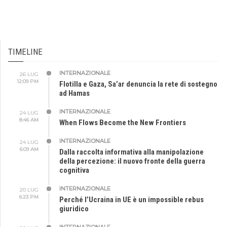
TIMELINE
INTERNAZIONALE
26 LUG
12:09 PM
Flotilla e Gaza, Sa’ar denuncia la rete di sostegno
ad Hamas
INTERNAZIONALE
24 LUG
8:46 AM
When Flows Become the New Frontiers
INTERNAZIONALE
24 LUG
6:09 AM
Dalla raccolta informativa alla manipolazione
della percezione: il nuovo fronte della guerra
cognitiva
INTERNAZIONALE
20 LUG
6:23 PM
Perché l’Ucraina in UE è un impossible rebus
giuridico
INTERNAZIONALE