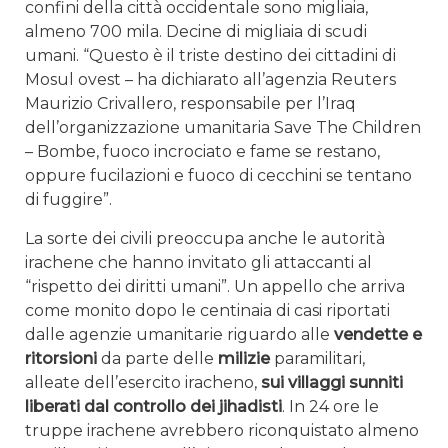
confini della città occidentale sono migliaia,
almeno 700 mila. Decine di migliaia di scudi
umani. “Questo è il triste destino dei cittadini di
Mosul ovest – ha dichiarato all’agenzia Reuters
Maurizio Crivallero, responsabile per l’Iraq
dell’organizzazione umanitaria Save The Children
– Bombe, fuoco incrociato e fame se restano,
oppure fucilazioni e fuoco di cecchini se tentano
di fuggire”.
La sorte dei civili preoccupa anche le autorità
irachene che hanno invitato gli attaccanti al
“rispetto dei diritti umani”. Un appello che arriva
come monito dopo le centinaia di casi riportati
dalle agenzie umanitarie riguardo alle
vendette e
ritorsioni
da parte delle
milizie
paramilitari,
alleate dell’esercito iracheno,
sui villaggi sunniti
liberati dal controllo dei jihadisti
. In 24 ore le
truppe irachene avrebbero riconquistato almeno