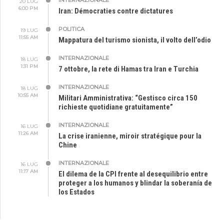
20 LUG
6:00 PM
Iran: Démocraties contre dictatures
POLITICA
19 LUG
11:55 AM
Mappatura del turismo sionista, il volto dell’odio
INTERNAZIONALE
18 LUG
1:31 PM
7 ottobre, la rete di Hamas tra Iran e Turchia
INTERNAZIONALE
18 LUG
10:55 AM
Militari Amministrativa: “Gestisco circa 150
richieste quotidiane gratuitamente”
INTERNAZIONALE
16 LUG
11:26 AM
La crise iranienne, miroir stratégique pour la
Chine
INTERNAZIONALE
16 LUG
11:17 AM
El dilema de la CPI frente al desequilibrio entre
proteger a los humanos y blindar la soberanía de
los Estados