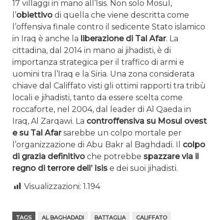
17 villaggi in mano all’Isis. Non solo Mosul,
l’
obiettivo
di quella che viene descritta come
l’offensiva finale contro il sedicente Stato islamico
in Iraq è anche la
liberazione di Tal Afar
. La
cittadina, dal 2014 in mano ai jihadisti, è di
importanza strategica per il traffico di armi e
uomini tra l’Iraq e la Siria. Una zona considerata
chiave dal Califfato visti gli ottimi rapporti tra tribù
locali e jihadisti, tanto da essere scelta come
roccaforte, nel 2004, dal leader di Al Qaeda in
Iraq, Al Zarqawi. La
controffensiva su Mosul ovest
e su Tal Afar
sarebbe un colpo mortale per
l’organizzazione di Abu Bakr al Baghdadi. Il
colpo
di grazia definitivo
che potrebbe
spazzare via il
regno di terrore dell’ Isis
e dei suoi jihadisti.
Visualizzazioni:
1.194
TAGS
AL BAGHADADI
BATTAGLIA
CALIFFATO