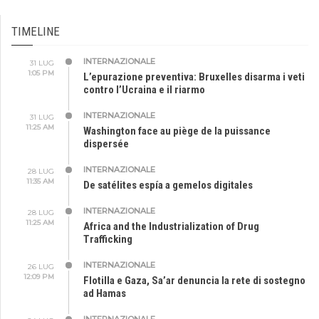
TIMELINE
INTERNAZIONALE
31 LUG
1:05 PM
L’epurazione preventiva: Bruxelles disarma i veti
contro l’Ucraina e il riarmo
INTERNAZIONALE
31 LUG
11:25 AM
Washington face au piège de la puissance
dispersée
INTERNAZIONALE
28 LUG
11:35 AM
De satélites espía a gemelos digitales
INTERNAZIONALE
28 LUG
11:25 AM
Africa and the Industrialization of Drug
Trafficking
INTERNAZIONALE
26 LUG
12:09 PM
Flotilla e Gaza, Sa’ar denuncia la rete di sostegno
ad Hamas
INTERNAZIONALE