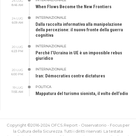
24 LUG
8:46 AM
When Flows Become the New Frontiers
INTERNAZIONALE
24 LUG
6:09 AM
Dalla raccolta informativa alla manipolazione
della percezione: il nuovo fronte della guerra
cognitiva
INTERNAZIONALE
20 LUG
6:23 PM
Perché l’Ucraina in UE è un impossible rebus
giuridico
INTERNAZIONALE
20 LUG
6:00 PM
Iran: Démocraties contre dictatures
POLITICA
19 LUG
11:55 AM
Mappatura del turismo sionista, il volto dell’odio
Copyright ©2016-2024 OFCS.Report - Osservatorio - Focus per
la Cultura della Sicurezza. Tutti i diritti riservati. La testata