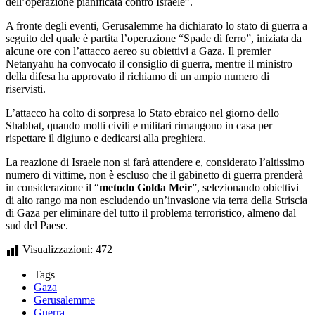
dell’operazione pianificata contro Israele”.
A fronte degli eventi, Gerusalemme ha dichiarato lo stato di guerra a
seguito del quale è partita l’operazione “Spade di ferro”, iniziata da
alcune ore con l’attacco aereo su obiettivi a Gaza. Il premier
Netanyahu ha convocato il consiglio di guerra, mentre il ministro
della difesa ha approvato il richiamo di un ampio numero di
riservisti.
L’attacco ha colto di sorpresa lo Stato ebraico nel giorno dello
Shabbat, quando molti civili e militari rimangono in casa per
rispettare il digiuno e dedicarsi alla preghiera.
La reazione di Israele non si farà attendere e, considerato l’altissimo
numero di vittime, non è escluso che il gabinetto di guerra prenderà
in considerazione il “
metodo Golda Meir
”, selezionando obiettivi
di alto rango ma non escludendo un’invasione via terra della Striscia
di Gaza per eliminare del tutto il problema terroristico, almeno dal
sud del Paese.
Visualizzazioni:
472
Tags
Gaza
Gerusalemme
Guerra