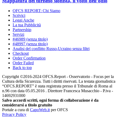
Mappatura del turismo sionista, il volto dell’odio
OFCS REPORT: Chi Siamo
Scrivici
Leggi Anche
La tua Pubblicità
Partnership
Servizi
#46989 (senza titolo)
#48997 (senza titolo)
Analisi del conflitto Russo-Ucraino senza filtri
Checkout
Order Confirmation
Order Failed
Back to top
Copyright ©2016-2024 OFCS.Report - Osservatorio - Focus per la
Cultura della Sicurezza. Tutti i diritti riservati. La testata giornalistica
“OFCS.REPORT” è stata registrata presso il Tribunale di Roma al
n.96 con data 05.05.2016 . Direttore Francesca Musacchio - P.iva -
14692931000
Salvo accordi scritti, ogni forma di collaborazione è da
considerarsi a titolo gratuito
Portale a cura di
CapoWeb.it
per OFCS
Privacy Policy