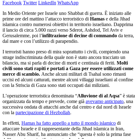
Facebook
Twitter
LinkedIn
WhatsApp
In Medio Oriente per Israele uno Shabbat di guerra. È iniziato alle
prime ore del mattino l’attacco terroristico di
Hamas
e della Jihad
islamica contro numerosi obiettivi in territorio israeliano. Dapprima
il lancio di circa 5.000 razzi verso Sderot, Ashdod, Tel Aviv e
Gerusalemme, poi l’
infiltrazione di decine di commando
da terra,
dal mare e con l’utilizzo di parapendio.
I terroristi hanno preso di mira soprattutto i civili, compiendo una
strage indiscriminata della quale non è stato ancora tracciato un
bilancio, ma si parla di decine di morti e centinaia di feriti.
Molti
civili sono stati rapiti e portati a Gaza per essere utilizzati come
merce di scambio.
Anche alcuni militari di Tsahal sono rimasti
uccisi ed alcuni catturati, mentre alcuni villaggi israeliani al confine
con la Striscia di Gaza sono stati occupati dai miliziani.
L’operazione terroristica denominata “
Alluvione di al Aqsa
” è stata
organizzata da tempo e prevede, come già
avevamo anticipato
, una
successiva ondata di attacchi anche dal centro e dal nord di Israele
con la
partecipazione di Hezbollah
.
In effetti,
Hamas ha fatto appello a tutto il mondo islamico
di
attaccare Israele e il rappresentante della Jihad islamica in Iran,
Nasser Abu Sharif, ha annunciato che “questa è solo la prima fase