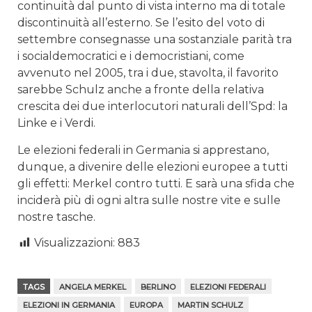
continuità dal punto di vista interno ma di totale
discontinuità all’esterno. Se l’esito del voto di
settembre consegnasse una sostanziale parità tra
i socialdemocratici e i democristiani, come
avvenuto nel 2005, tra i due, stavolta, il favorito
sarebbe Schulz anche a fronte della relativa
crescita dei due interlocutori naturali dell’Spd: la
Linke e i Verdi.
Le elezioni federali in Germania si apprestano,
dunque, a divenire delle elezioni europee a tutti
gli effetti: Merkel contro tutti. E sarà una sfida che
inciderà più di ogni altra sulle nostre vite e sulle
nostre tasche.
Visualizzazioni:
883
TAGS
ANGELA MERKEL
BERLINO
ELEZIONI FEDERALI
ELEZIONI IN GERMANIA
EUROPA
MARTIN SCHULZ