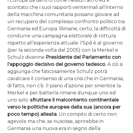
l’Europa da dentro come nessun altro ed è
scontato che i suoi rapporti ventennali all’interno
della macchina comunitaria possano giovare ad
un recupero del complesso confronto politico tra
Germania ed Europa. Rimane, certo, la difficoltà di
condurre una campagna elettorale di rottura
rispetto all’esperienza attuale: l’Spd è al governo
(per la seconda volta dal 2005) con la Merkel e
Schulz divenne
Presidente del Parlamento con
l’appoggio decisivo del governo tedesco
. A ciò si
aggiunga che faticosamente Schulz potrà
cavalcare il consenso di una crisi che in Germania,
di fatto, non c’è. Il piano d’azione per smentire la
Merkel e per batterla rimane dunque uno ed
uno solo:
sfruttare il malcontento continentale
verso le politiche europee della sua (ancora per
poco tempo) alleata
. Un compito di certo non
agevole ma che, se riuscisse, aprirebbe in
Germania una nuova era in segno della