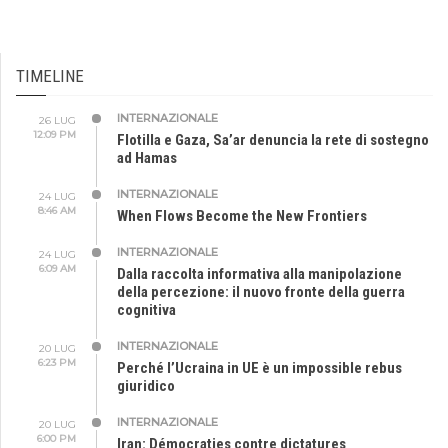
TIMELINE
INTERNAZIONALE
26 LUG
12:09 PM
Flotilla e Gaza, Sa’ar denuncia la rete di sostegno
ad Hamas
INTERNAZIONALE
24 LUG
8:46 AM
When Flows Become the New Frontiers
INTERNAZIONALE
24 LUG
6:09 AM
Dalla raccolta informativa alla manipolazione
della percezione: il nuovo fronte della guerra
cognitiva
INTERNAZIONALE
20 LUG
6:23 PM
Perché l’Ucraina in UE è un impossible rebus
giuridico
INTERNAZIONALE
20 LUG
6:00 PM
Iran: Démocraties contre dictatures