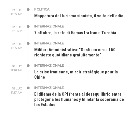
POLITICA
19 LUG
11:55 AM
Mappatura del turismo sionista, il volto dell’odio
INTERNAZIONALE
18 LUG
1:31 PM
7 ottobre, la rete di Hamas tra Iran e Turchia
INTERNAZIONALE
18 LUG
10:55 AM
Militari Amministrativa: “Gestisco circa 150
richieste quotidiane gratuitamente”
INTERNAZIONALE
16 LUG
11:26 AM
La crise iranienne, miroir stratégique pour la
Chine
INTERNAZIONALE
16 LUG
11:17 AM
El dilema de la CPI frente al desequilibrio entre
proteger a los humanos y blindar la soberanía de
los Estados