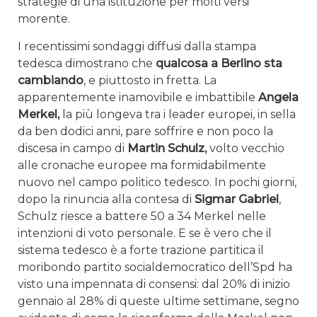
strategie di una istituzione per molti versi
morente.
I recentissimi sondaggi diffusi dalla stampa
tedesca dimostrano che
qualcosa a Berlino sta
cambiando
, e piuttosto in fretta. La
apparentemente inamovibile e imbattibile
Angela
Merkel,
la più longeva tra i leader europei, in sella
da ben dodici anni, pare soffrire e non poco la
discesa in campo di
Martin Schulz,
volto vecchio
alle cronache europee ma formidabilmente
nuovo nel campo politico tedesco. In pochi giorni,
dopo la rinuncia alla contesa di
Sigmar Gabriel
,
Schulz riesce a battere 50 a 34 Merkel nelle
intenzioni di voto personale. E se è vero che il
sistema tedesco è a forte trazione partitica il
moribondo partito socialdemocratico dell’Spd ha
visto una impennata di consensi: dal 20% di inizio
gennaio al 28% di queste ultime settimane, segno