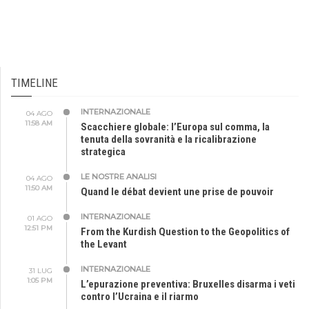
TIMELINE
INTERNAZIONALE
04 AGO
11:58 AM
Scacchiere globale: l’Europa sul comma, la
tenuta della sovranità e la ricalibrazione
strategica
LE NOSTRE ANALISI
04 AGO
11:50 AM
Quand le débat devient une prise de pouvoir
INTERNAZIONALE
01 AGO
12:51 PM
From the Kurdish Question to the Geopolitics of
the Levant
INTERNAZIONALE
31 LUG
1:05 PM
L’epurazione preventiva: Bruxelles disarma i veti
contro l’Ucraina e il riarmo