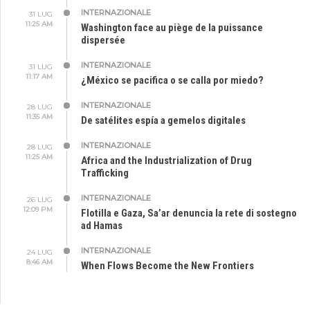
INTERNAZIONALE
31 LUG
11:25 AM
Washington face au piège de la puissance
dispersée
INTERNAZIONALE
31 LUG
11:17 AM
¿México se pacifica o se calla por miedo?
INTERNAZIONALE
28 LUG
11:35 AM
De satélites espía a gemelos digitales
INTERNAZIONALE
28 LUG
11:25 AM
Africa and the Industrialization of Drug
Trafficking
INTERNAZIONALE
26 LUG
12:09 PM
Flotilla e Gaza, Sa’ar denuncia la rete di sostegno
ad Hamas
INTERNAZIONALE
24 LUG
8:46 AM
When Flows Become the New Frontiers