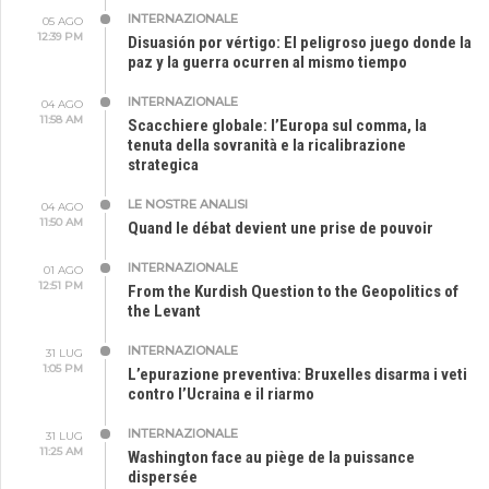
INTERNAZIONALE
05 AGO
12:39 PM
Disuasión por vértigo: El peligroso juego donde la
paz y la guerra ocurren al mismo tiempo
INTERNAZIONALE
04 AGO
11:58 AM
Scacchiere globale: l’Europa sul comma, la
tenuta della sovranità e la ricalibrazione
strategica
LE NOSTRE ANALISI
04 AGO
11:50 AM
Quand le débat devient une prise de pouvoir
INTERNAZIONALE
01 AGO
12:51 PM
From the Kurdish Question to the Geopolitics of
the Levant
INTERNAZIONALE
31 LUG
1:05 PM
L’epurazione preventiva: Bruxelles disarma i veti
contro l’Ucraina e il riarmo
INTERNAZIONALE
31 LUG
11:25 AM
Washington face au piège de la puissance
dispersée