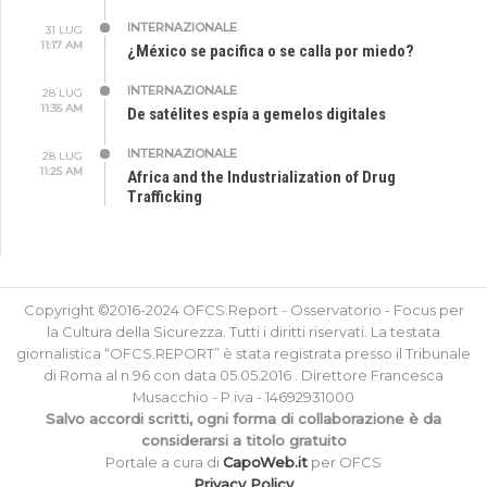
INTERNAZIONALE
31 LUG
11:17 AM
¿México se pacifica o se calla por miedo?
INTERNAZIONALE
28 LUG
11:35 AM
De satélites espía a gemelos digitales
INTERNAZIONALE
28 LUG
11:25 AM
Africa and the Industrialization of Drug
Trafficking
Copyright ©2016-2024 OFCS.Report - Osservatorio - Focus per
la Cultura della Sicurezza. Tutti i diritti riservati. La testata
giornalistica “OFCS.REPORT” è stata registrata presso il Tribunale
di Roma al n.96 con data 05.05.2016 . Direttore Francesca
Musacchio - P.iva - 14692931000
Salvo accordi scritti, ogni forma di collaborazione è da
considerarsi a titolo gratuito
Portale a cura di
CapoWeb.it
per OFCS
Privacy Policy