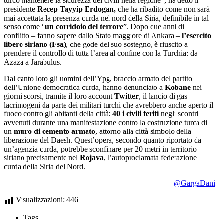
turco mantenere la sicurezza dei civili nella regione”, ha detto il
presidente
Recep Tayyip
Erdogan,
che ha ribadito come non sarà
mai accettata la presenza curda nel nord della Siria, definibile in tal
senso come “
un corridoio del terrore
”. Dopo due anni di
conflitto – fanno sapere dallo Stato maggiore di Ankara –
l’esercito
libero siriano (Fsa)
, che gode del suo sostegno, è riuscito a
prendere il controllo di tutta l’area al confine con la Turchia: da
Azaza a Jarabulus.
Dal canto loro gli uomini dell’Ypg, braccio armato del partito
dell’Unione democratica curda, hanno denunciato a
Kobane
nei
giorni scorsi, tramite il loro account
Twitter
, il lancio di gas
lacrimogeni da parte dei militari turchi che avrebbero anche aperto il
fuoco contro gli abitanti della città:
40 i civili feriti
negli scontri
avvenuti durante una manifestazione contro la costruzione turca di
un
muro di cemento armato
, attorno alla città simbolo della
liberazione del Daesh. Quest’opera, secondo quanto riportato da
un’agenzia curda, potrebbe sconfinare per 20 metri in territorio
siriano precisamente nel
Rojava
, l’autoproclamata federazione
curda della Siria del Nord.
@
GargaDani
Visualizzazioni:
446
Tags