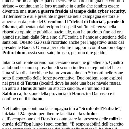
unici attori in campo capaci di scrivere la parola tregua nel conflitto
siriano – continuano le loro trattative in quella che sembra essere
diventata una
nuova guerra fredda al tempo della cyber security
.
Il riferimento è alle presunte ingerenze nella campagna elettorale
americana da parte del
Cremlino
.
Il “deficit di fiducia”, parole di
Obama
, alimentato dai reciproci sospetti sull’interferenza nella
rispettiva opinione pubblica nazionale, non ha prodotto fino ad ora
grandi risultati: dalla Siria sino all’Ucraina e l’annosa questione delle
sanzioni. Questo G20 sarà ricordato anche per l’aggettivo usato dal
presidente Barack Obama per definire i rapporti con il suo omologo
Putin
:
blunt
, ossia smussato, brusco, per non dire gelido.
Intanto sul fronte siriano non cessano neanche gli attentati. Quattro
autobombe sono esplose lunedì scorso in diverse regioni del Paese.
Una sfilza di attacchi che ha provocato almeno 50 morti nelle zone
sotto il controllo delle forze governative. Due ordigni sono esplosi
nei pressi di
Tartus
(località dove ha sede una base navale russa),
un altro a
Homs
durante un attacco suicida, e l’ultimo ad
al
Sabburra
, frazione della provincia di
Hama
, tra Damasco e il
confine con il
Libano
.
Nel frattempo continua la campagna turca
“Scudo dell’Eufrate”
,
iniziata il 24 agosto per liberare la città di
Jarabulus
dall’occupazione del
Daesh
e contrastare la presenza delle
milizie
curde dell’Ypg
lungo i suoi confini. “È responsabilità dell’esercito