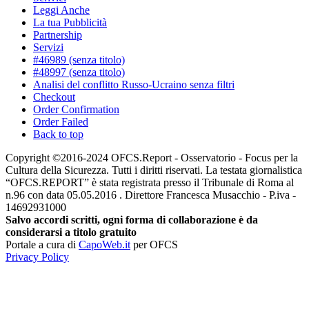
Leggi Anche
La tua Pubblicità
Partnership
Servizi
#46989 (senza titolo)
#48997 (senza titolo)
Analisi del conflitto Russo-Ucraino senza filtri
Checkout
Order Confirmation
Order Failed
Back to top
Copyright ©2016-2024 OFCS.Report - Osservatorio - Focus per la
Cultura della Sicurezza. Tutti i diritti riservati. La testata giornalistica
“OFCS.REPORT” è stata registrata presso il Tribunale di Roma al
n.96 con data 05.05.2016 . Direttore Francesca Musacchio - P.iva -
14692931000
Salvo accordi scritti, ogni forma di collaborazione è da
considerarsi a titolo gratuito
Portale a cura di
CapoWeb.it
per OFCS
Privacy Policy