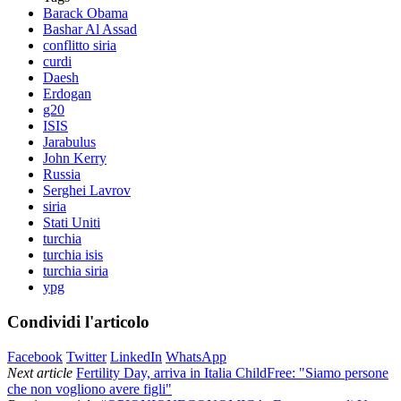
Barack Obama
Bashar Al Assad
conflitto siria
curdi
Daesh
Erdogan
g20
ISIS
Jarabulus
John Kerry
Russia
Serghei Lavrov
siria
Stati Uniti
turchia
turchia isis
turchia siria
ypg
Condividi l'articolo
Facebook
Twitter
LinkedIn
WhatsApp
Next article
Fertility Day, arriva in Italia ChildFree: "Siamo persone
che non vogliono avere figli"