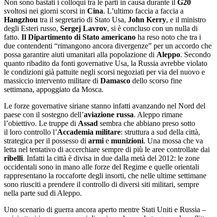
Non sono bastati i colloqui tra le parti in causa durante il
G20
svoltosi nei giorni scorsi in
Cina
. L’ultimo faccia a faccia a
Hangzhou
tra il segretario di Stato Usa,
John Kerry
, e il ministro
degli Esteri russo,
Sergej Lavrov
, si è concluso con un nulla di
fatto.
Il Dipartimento di Stato americano
ha reso noto che tra i
due contendenti “rimangono ancora divergenze” per un accordo che
possa garantire aiuti umanitari alla popolazione di
Aleppo
. Secondo
quanto ribadito da fonti governative Usa, la Russia avrebbe violato
le condizioni già pattuite negli scorsi negoziati per via del nuovo e
massiccio intervento militare di
Damasco
dello scorso fine
settimana, appoggiato da Mosca.
Le forze governative siriane stanno infatti avanzando nel Nord del
paese con il sostegno dell’
aviazione russa
. Aleppo rimane
l’obiettivo. Le truppe di
Assad
sembra che abbiano preso sotto
il loro controllo l’
Accademia militare
: struttura a sud della città,
strategica per il possesso di
armi
e
munizioni
. Una mossa che va
letta nel tentativo di accerchiare sempre di più le aree controllate dai
ribelli
. Infatti la città è divisa in due dalla metà del 2012: le zone
occidentali sono in mano alle forze del Regime e quelle orientali
rappresentano la roccaforte degli insorti, che nelle ultime settimane
sono riusciti a prendere il controllo di diversi siti militari, sempre
nella parte sud di Aleppo.
Uno scenario di guerra ancora aperto mentre Stati Uniti e Russia –