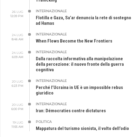
Trafficking
INTERNAZIONALE
26 LUG
12:09 PM
Flotilla e Gaza, Sa’ar denuncia la rete di sostegno
ad Hamas
INTERNAZIONALE
24 LUG
8:46 AM
When Flows Become the New Frontiers
INTERNAZIONALE
24 LUG
6:09 AM
Dalla raccolta informativa alla manipolazione
della percezione: il nuovo fronte della guerra
cognitiva
INTERNAZIONALE
20 LUG
6:23 PM
Perché l’Ucraina in UE è un impossible rebus
giuridico
INTERNAZIONALE
20 LUG
6:00 PM
Iran: Démocraties contre dictatures
POLITICA
19 LUG
11:55 AM
Mappatura del turismo sionista, il volto dell’odio