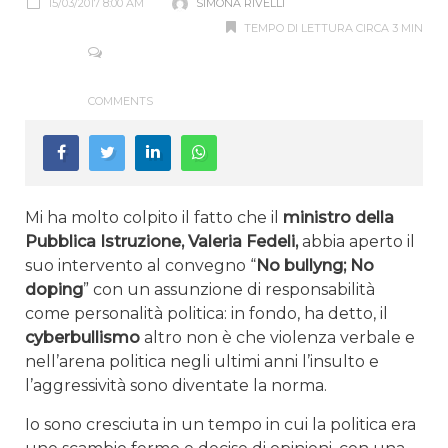
15/03/2017 8:00 AM
SIMONA RIVELLI
TEMPO DI LETTURA CIRCA 3 MIN
COMMENTS
Mi ha molto colpito il fatto che il
ministro della
Pubblica Istruzione,
Valeria Fedeli,
abbia aperto il
suo intervento al convegno “
No bullyng; No
doping
” con un assunzione di responsabilità
come personalità politica: in fondo, ha detto, il
cyberbullismo
altro non è che violenza verbale e
nell’arena politica negli ultimi anni l’insulto e
l’aggressività sono diventate la norma.
Io sono cresciuta in un tempo in cui la politica era