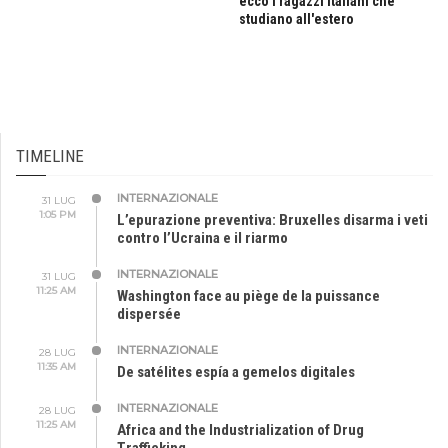
ecco i ragazzi italiani che
studiano all'estero
TIMELINE
INTERNAZIONALE
31 LUG
1:05 PM
L’epurazione preventiva: Bruxelles disarma i veti
contro l’Ucraina e il riarmo
INTERNAZIONALE
31 LUG
11:25 AM
Washington face au piège de la puissance
dispersée
INTERNAZIONALE
28 LUG
11:35 AM
De satélites espía a gemelos digitales
INTERNAZIONALE
28 LUG
11:25 AM
Africa and the Industrialization of Drug