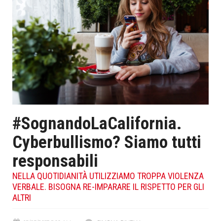
#SognandoLaCalifornia.
Cyberbullismo? Siamo tutti
responsabili
NELLA QUOTIDIANITÀ UTILIZZIAMO TROPPA VIOLENZA
VERBALE. BISOGNA RE-IMPARARE IL RISPETTO PER GLI
ALTRI