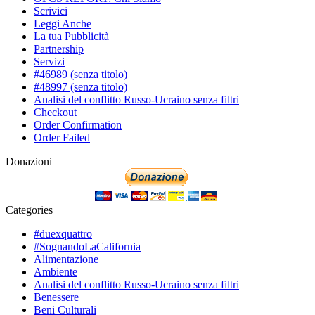
Scrivici
Leggi Anche
La tua Pubblicità
Partnership
Servizi
#46989 (senza titolo)
#48997 (senza titolo)
Analisi del conflitto Russo-Ucraino senza filtri
Checkout
Order Confirmation
Order Failed
Donazioni
Categories
#duexquattro
#SognandoLaCalifornia
Alimentazione
Ambiente
Analisi del conflitto Russo-Ucraino senza filtri
Benessere
Beni Culturali