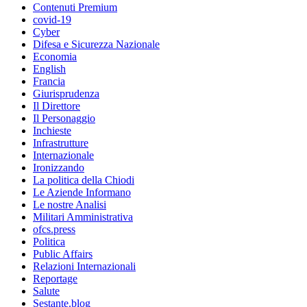
Contenuti Premium
covid-19
Cyber
Difesa e Sicurezza Nazionale
Economia
English
Francia
Giurisprudenza
Il Direttore
Il Personaggio
Inchieste
Infrastrutture
Internazionale
Ironizzando
La politica della Chiodi
Le Aziende Informano
Le nostre Analisi
Militari Amministrativa
ofcs.press
Politica
Public Affairs
Relazioni Internazionali
Reportage
Salute
Sestante.blog