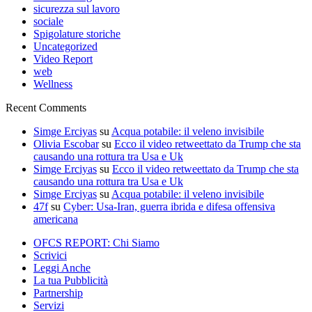
sicurezza sul lavoro
sociale
Spigolature storiche
Uncategorized
Video Report
web
Wellness
Recent Comments
Simge Erciyas
su
Acqua potabile: il veleno invisibile
Olivia Escobar
su
Ecco il video retweettato da Trump che sta
causando una rottura tra Usa e Uk
Simge Erciyas
su
Ecco il video retweettato da Trump che sta
causando una rottura tra Usa e Uk
Simge Erciyas
su
Acqua potabile: il veleno invisibile
47f
su
Cyber: Usa-Iran, guerra ibrida e difesa offensiva
americana
OFCS REPORT: Chi Siamo
Scrivici
Leggi Anche
La tua Pubblicità
Partnership
Servizi