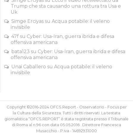
Simge Erciyas
su
Ecco il video retweettato da
Trump che sta causando una rottura tra Usa e
Uk
Simge Erciyas
su
Acqua potabile: il veleno
invisibile
47f
su
Cyber: Usa-Iran, guerra ibrida e difesa
offensiva americana
bata123
su
Cyber: Usa-Iran, guerra ibrida e difesa
offensiva americana
Unai Caballero
su
Acqua potabile: il veleno
invisibile
Copyright ©2016-2024 OFCS.Report - Osservatorio - Focus per
la Cultura della Sicurezza. Tutti i diritti riservati. La testata
giornalistica “OFCS.REPORT” è stata registrata presso il Tribunale
di Roma al n.96 con data 05.05.2016 . Direttore Francesca
Musacchio - P.iva - 14692931000