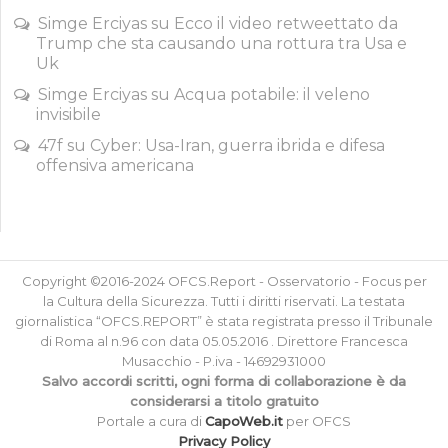
Simge Erciyas
su
Ecco il video retweettato da
Trump che sta causando una rottura tra Usa e
Uk
Simge Erciyas
su
Acqua potabile: il veleno
invisibile
47f
su
Cyber: Usa-Iran, guerra ibrida e difesa
offensiva americana
Copyright ©2016-2024 OFCS.Report - Osservatorio - Focus per
la Cultura della Sicurezza. Tutti i diritti riservati. La testata
giornalistica “OFCS.REPORT” è stata registrata presso il Tribunale
di Roma al n.96 con data 05.05.2016 . Direttore Francesca
Musacchio - P.iva - 14692931000
Salvo accordi scritti, ogni forma di collaborazione è da
considerarsi a titolo gratuito
Portale a cura di
CapoWeb.it
per OFCS
Privacy Policy