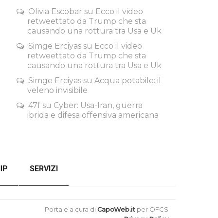
Olivia Escobar
su
Ecco il video
retweettato da Trump che sta
causando una rottura tra Usa e Uk
Simge Erciyas
su
Ecco il video
retweettato da Trump che sta
causando una rottura tra Usa e Uk
Simge Erciyas
su
Acqua potabile: il
veleno invisibile
47f
su
Cyber: Usa-Iran, guerra
ibrida e difesa offensiva americana
IP
SERVIZI
SENZA FILTRI
CHECKOUT
Portale a cura di
CapoWeb.it
per OFCS