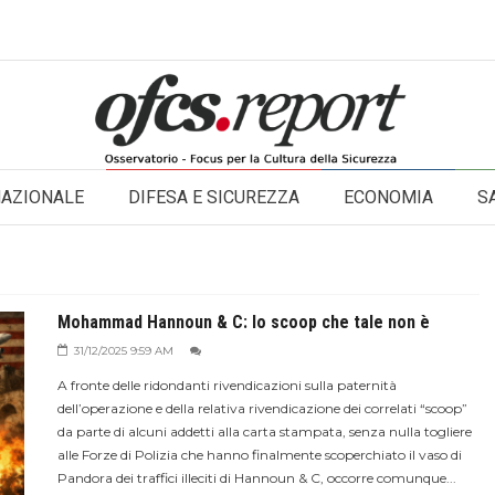
NAZIONALE
DIFESA E SICUREZZA
ECONOMIA
S
Mohammad Hannoun & C: lo scoop che tale non è
31/12/2025 9:59 AM
A fronte delle ridondanti rivendicazioni sulla paternità
dell’operazione e della relativa rivendicazione dei correlati “scoop”
da parte di alcuni addetti alla carta stampata, senza nulla togliere
alle Forze di Polizia che hanno finalmente scoperchiato il vaso di
Pandora dei traffici illeciti di Hannoun & C, occorre comunque...