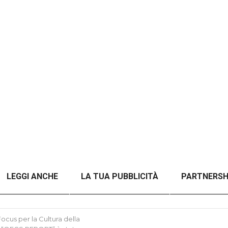
LEGGI ANCHE
LA TUA PUBBLICITÀ
PARTNERSH
A TITOLO)
ANALISI DEL CONFLITTO RUSSO-UCRAINO 
cus per la Cultura della