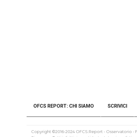
OFCS REPORT: CHI SIAMO
SCRIVICI
#46989 (SENZA TITOLO)
#48997 (SENZ
Copyright ©2016-2024 OFCS.Report - Osservatorio - Fo