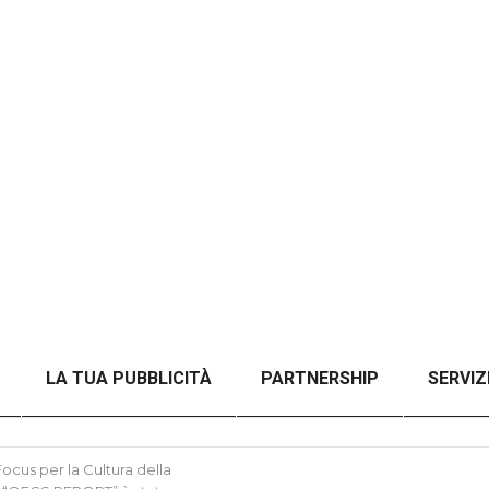
LA TUA PUBBLICITÀ
PARTNERSHIP
SERVIZ
NZA FILTRI
CHECKOUT
ORDER CONFIRMATION
cus per la Cultura della