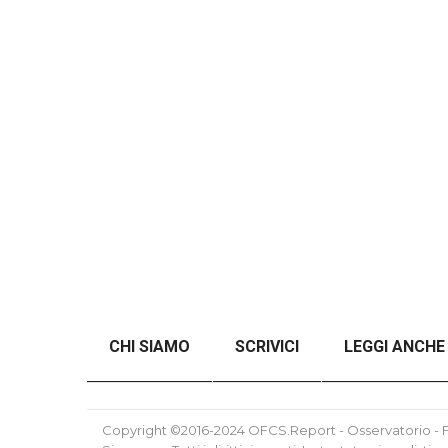
CHI SIAMO
SCRIVICI
LEGGI ANCHE
ANALISI DEL CONFLITTO RUSSO-UCRAINO SE
Copyright ©2016-2024 OFCS.Report - Osservatorio - Fo