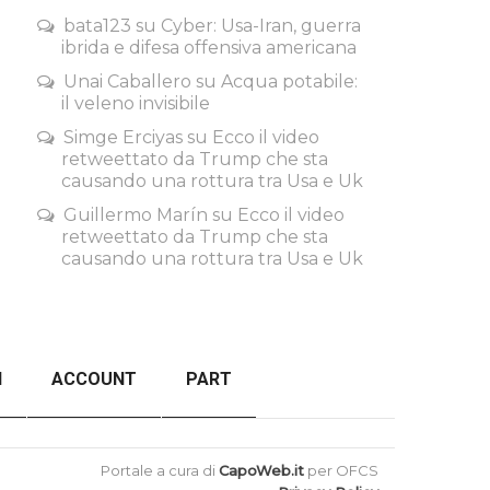
bata123
su
Cyber: Usa-Iran, guerra
ibrida e difesa offensiva americana
Unai Caballero
su
Acqua potabile:
il veleno invisibile
Simge Erciyas
su
Ecco il video
retweettato da Trump che sta
causando una rottura tra Usa e Uk
Guillermo Marín
su
Ecco il video
retweettato da Trump che sta
causando una rottura tra Usa e Uk
I
ACCOUNT
PART
ORDER FAILED
BACK TO TOP
Portale a cura di
CapoWeb.it
per OFCS