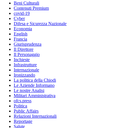
Beni Culturali
Contenuti Premium
covid-19
Cyber
Difesa e Sicurezza Nazionale
Economia
English
Francia
Giurisprudenza
Il Direttore
Il Personaggio
Inchieste
Infrastrutture
Internazionale
Ironizzando
La politica della Chiodi
Le Aziende Informano
Le nostre Analisi
Militari Amministrativa
ofcs.press
Politica
Public Affairs
Relazioni Internazionali
Reportage
Salute