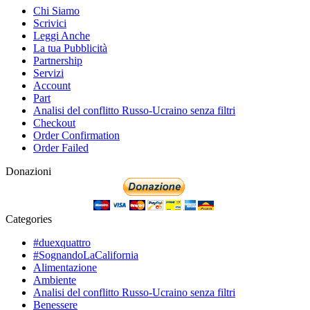
Chi Siamo
Scrivici
Leggi Anche
La tua Pubblicità
Partnership
Servizi
Account
Part
Analisi del conflitto Russo-Ucraino senza filtri
Checkout
Order Confirmation
Order Failed
Donazioni
Categories
#duexquattro
#SognandoLaCalifornia
Alimentazione
Ambiente
Analisi del conflitto Russo-Ucraino senza filtri
Benessere