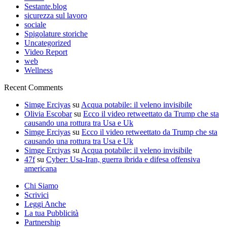
Sestante.blog
sicurezza sul lavoro
sociale
Spigolature storiche
Uncategorized
Video Report
web
Wellness
Recent Comments
Simge Erciyas
su
Acqua potabile: il veleno invisibile
Olivia Escobar
su
Ecco il video retweettato da Trump che sta
causando una rottura tra Usa e Uk
Simge Erciyas
su
Ecco il video retweettato da Trump che sta
causando una rottura tra Usa e Uk
Simge Erciyas
su
Acqua potabile: il veleno invisibile
47f
su
Cyber: Usa-Iran, guerra ibrida e difesa offensiva
americana
Chi Siamo
Scrivici
Leggi Anche
La tua Pubblicità
Partnership