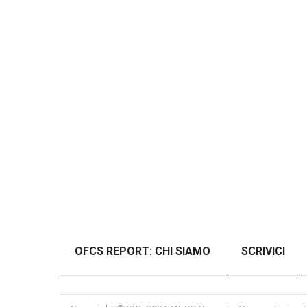
OFCS REPORT: CHI SIAMO
SCRIVICI
#46989 (SENZA TITOLO)
#48997 (SENZ