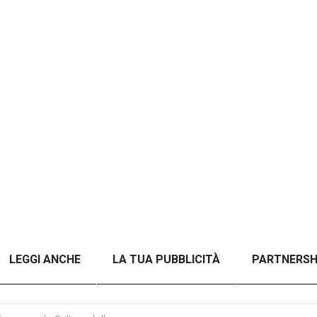
LEGGI ANCHE
LA TUA PUBBLICITÀ
PARTNERSH
A TITOLO)
ANALISI DEL CONFLITTO RUSSO-UCRAINO 