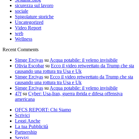
sicurezza sul lavoro
sociale
Spigolature storiche
Uncategorized
Video Report
web
Wellness
Recent Comments
Simge Erciyas
su
Acqua potabile: il veleno invisibile
Olivia Escobar
su
Ecco il video retweettato da Trump che sta
causando una rottura tra Usa e Uk
Simge Erciyas
su
Ecco il video retweettato da Trump che sta
causando una rottura tra Usa e Uk
Simge Erciyas
su
Acqua potabile: il veleno invisibile
47f
su
Cyber: Usa-Iran, guerra ibrida e difesa offensiva
americana
OFCS REPORT: Chi Siamo
Scrivici
Leggi Anche
La tua Pubblicità
Partnership
Servizi