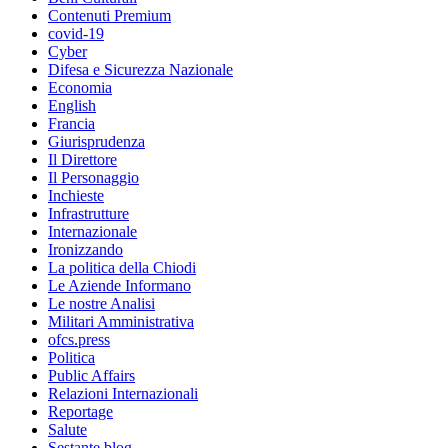
Contenuti Premium
covid-19
Cyber
Difesa e Sicurezza Nazionale
Economia
English
Francia
Giurisprudenza
Il Direttore
Il Personaggio
Inchieste
Infrastrutture
Internazionale
Ironizzando
La politica della Chiodi
Le Aziende Informano
Le nostre Analisi
Militari Amministrativa
ofcs.press
Politica
Public Affairs
Relazioni Internazionali
Reportage
Salute
Sestante.blog