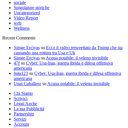
sociale
Spigolature storiche
Uncategorized
Video Report
web
Wellness
Recent Comments
Simge Erciyas
su
Ecco il video retweettato da Trump che sta
causando una rottura tra Usa e Uk
Simge Erciyas
su
Acqua potabile: il veleno invisibile
47f
su
Cyber: Usa-Iran, guerra ibrida e difesa offensiva
americana
bata123
su
Cyber: Usa-Iran, guerra ibrida e difesa offensiva
americana
Unai Caballero
su
Acqua potabile: il veleno invisibile
Chi Siamo
Scrivici
Leggi Anche
La tua Pubblicità
Partnership
Servizi
Account