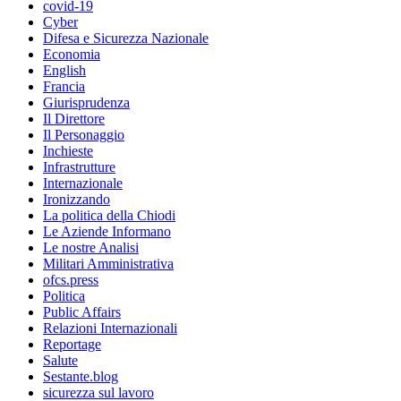
covid-19
Cyber
Difesa e Sicurezza Nazionale
Economia
English
Francia
Giurisprudenza
Il Direttore
Il Personaggio
Inchieste
Infrastrutture
Internazionale
Ironizzando
La politica della Chiodi
Le Aziende Informano
Le nostre Analisi
Militari Amministrativa
ofcs.press
Politica
Public Affairs
Relazioni Internazionali
Reportage
Salute
Sestante.blog
sicurezza sul lavoro