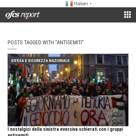
Italian
▼
POSTS TAGGED WITH "ANTISEMITI"
DIFESA E SICUREZZA NAZIONALE
I nostalgici della sinistra eversiva schierati con i gruppi
antisemiti