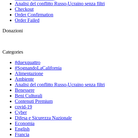
Analisi del conflitto Russo-Ucraino senza filtri
Checkout
Order Confirmation
Order Failed
Donazioni
Categories
#duexquattro
#SognandoLaCalifornia
Alimentazione
Ambiente
Analisi del conflitto Russo-Ucraino senza filtri
Benessere
Beni Culturali
Contenuti Premium
covid-19
Cyber
Difesa e Sicurezza Nazionale
Economia
English
Francia