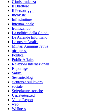
Giurisprudenza
Il Direttore
Il Personaggio
Inchieste
Infrastrutture
Internazionale
Ironizzando
La politica della Chiodi
Le Aziende Informano
Le nostre Analisi
Militari Amministrativa
ofcs.press
Politica
Public Affairs
Relazioni Internazionali
Reportage
Salute
Sestante.blog
sicurezza sul lavoro
sociale
Spigolature storiche
Uncategorized
Video Report
web
Wellness