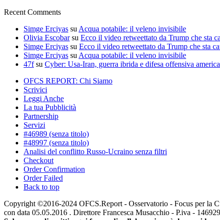
Recent Comments
Simge Erciyas
su
Acqua potabile: il veleno invisibile
Olivia Escobar
su
Ecco il video retweettato da Trump che sta c
Simge Erciyas
su
Ecco il video retweettato da Trump che sta c
Simge Erciyas
su
Acqua potabile: il veleno invisibile
47f
su
Cyber: Usa-Iran, guerra ibrida e difesa offensiva americ
OFCS REPORT: Chi Siamo
Scrivici
Leggi Anche
La tua Pubblicità
Partnership
Servizi
#46989 (senza titolo)
#48997 (senza titolo)
Analisi del conflitto Russo-Ucraino senza filtri
Checkout
Order Confirmation
Order Failed
Back to top
Copyright ©2016-2024 OFCS.Report - Osservatorio - Focus per la Cultur
con data 05.05.2016 . Direttore Francesca Musacchio - P.iva - 1469