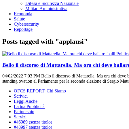
Difesa e Sicurezza Nazionale
Militari Amministrativa
Economia
Salute
Cybersecurity
Reportage
Posts tagged with "applausi"
Politic
Bello il discorso di Mattarella. Ma ora chi deve ballare
04/02/2022 7:03 PM
Bello il discorso di Mattarella. Ma ora chi deve 
standing ovation al Parlamento per la seconda elezione di Sergio Mattar
OFCS REPORT: Chi Siamo
Scrivici
Leggi Anche
La tua Pubblicità
Partnership
Servizi
#46989 (senza titolo)
#48997 (senza titolo)