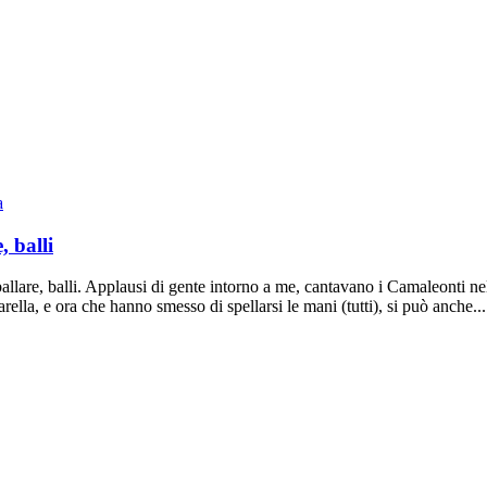
a
, balli
ballare, balli. Applausi di gente intorno a me, cantavano i Camaleonti n
ella, e ora che hanno smesso di spellarsi le mani (tutti), si può anche...