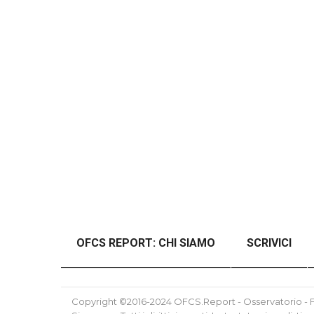
OFCS REPORT: CHI SIAMO
SCRIVICI
#46989 (SENZA TITOLO)
#48997 (SENZ
Copyright ©2016-2024 OFCS.Report - Osservatorio - Fo