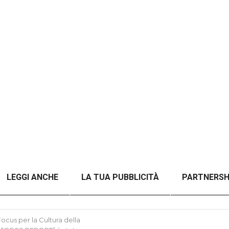
LEGGI ANCHE
LA TUA PUBBLICITÀ
PARTNERSH
A TITOLO)
ANALISI DEL CONFLITTO RUSSO-UCRAINO 
cus per la Cultura della