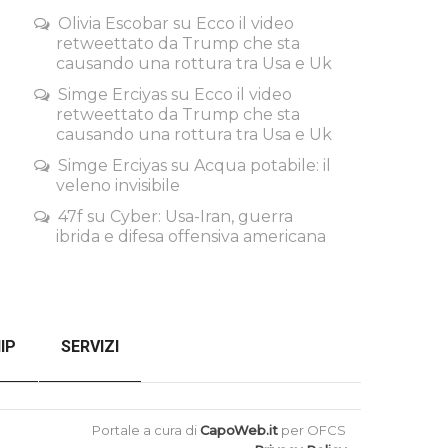
Olivia Escobar
su
Ecco il video
retweettato da Trump che sta
causando una rottura tra Usa e Uk
Simge Erciyas
su
Ecco il video
retweettato da Trump che sta
causando una rottura tra Usa e Uk
Simge Erciyas
su
Acqua potabile: il
veleno invisibile
47f
su
Cyber: Usa-Iran, guerra
ibrida e difesa offensiva americana
IP
SERVIZI
SENZA FILTRI
CHECKOUT
Portale a cura di
CapoWeb.it
per OFCS