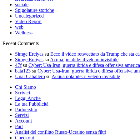
sociale
Spigolature storiche
Uncategorized
Video Report
web
Wellness
Recent Comments
Simge Erciyas
su
Ecco il video retweettato da Trump che sta c
Simge Erciyas
su
Acqua potabile: il veleno invisibile
47f
su
Cyber: Usa-Iran, guerra ibrida e difesa offensiva americ
bata123
su
Cyber: Usa-Iran, guerra ibrida e difesa offensiva am
Unai Caballero
su
Acqua potabile: il veleno invisibile
Chi Siamo
Scrivici
Leggi Anche
La tua Pubblicità
Partnership
Servizi
Account
Part
Analisi del conflitto Russo-Ucraino senza filtri
Checkout