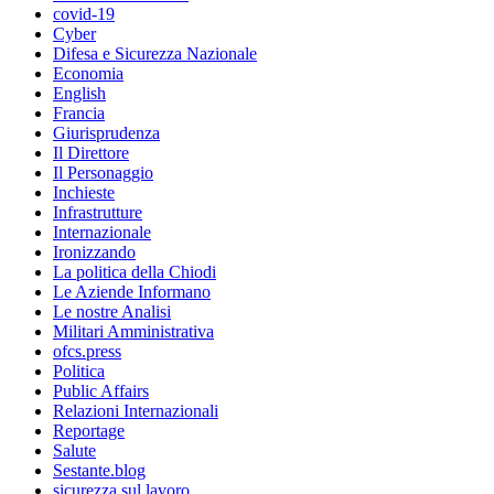
covid-19
Cyber
Difesa e Sicurezza Nazionale
Economia
English
Francia
Giurisprudenza
Il Direttore
Il Personaggio
Inchieste
Infrastrutture
Internazionale
Ironizzando
La politica della Chiodi
Le Aziende Informano
Le nostre Analisi
Militari Amministrativa
ofcs.press
Politica
Public Affairs
Relazioni Internazionali
Reportage
Salute
Sestante.blog
sicurezza sul lavoro