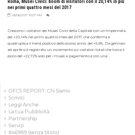
Roma, Musei Civici: boom di visitatori con il 20,14% in più
nei primi quattro mesi del 2017
08/06/2017 10:07 PM
Crescono i visitatori dei Musei Civici della Capitale con un'impennata
del +20,14% nei primi quattro mesi del 2017, che conferma e
quadruplica il trend positivo dello scorso anno, del +5,6%. Da gennaio
ad aprile si è registrato un incremento sui visitatori totali che tocca il
picco del +22,72% solo per i musei a pagamento e con una...
OFCS REPORT: Chi Siamo
Scrivici
Leggi Anche
La tua Pubblicità
Partnership
Servizi
#46989 (senza titolo)