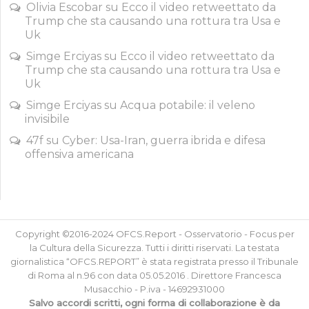
Olivia Escobar
su
Ecco il video retweettato da
Trump che sta causando una rottura tra Usa e
Uk
Simge Erciyas
su
Ecco il video retweettato da
Trump che sta causando una rottura tra Usa e
Uk
Simge Erciyas
su
Acqua potabile: il veleno
invisibile
47f
su
Cyber: Usa-Iran, guerra ibrida e difesa
offensiva americana
Copyright ©2016-2024 OFCS.Report - Osservatorio - Focus per
la Cultura della Sicurezza. Tutti i diritti riservati. La testata
giornalistica “OFCS.REPORT” è stata registrata presso il Tribunale
di Roma al n.96 con data 05.05.2016 . Direttore Francesca
Musacchio - P.iva - 14692931000
Salvo accordi scritti, ogni forma di collaborazione è da